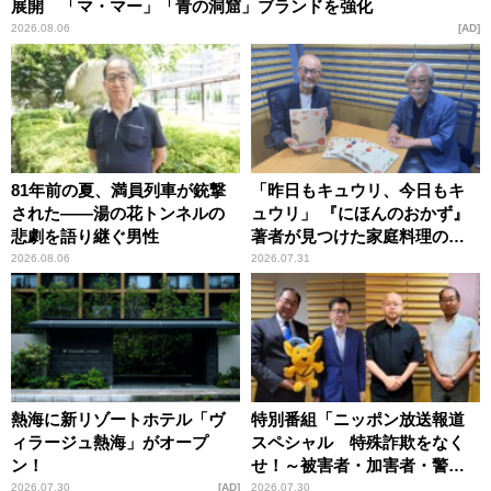
展開 「マ・マー」「青の洞窟」ブランドを強化
2026.08.06
AD
81年前の夏、満員列車が銃撃
「昨日もキュウリ、今日もキ
された――湯の花トンネルの
ュウリ」 『にほんのおかず』
悲劇を語り継ぐ男性
著者が見つけた家庭料理の知
恵
2026.08.06
2026.07.31
熱海に新リゾートホテル「ヴ
特別番組「ニッポン放送報道
ィラージュ熱海」がオープ
スペシャル 特殊詐欺をなく
ン！
せ！～被害者・加害者・警視
庁が語るトクリュウの実態
2026.07.30
AD
2026.07.30