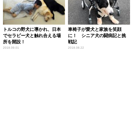
トルコの野犬に導かれ、日本
車椅子が愛犬と家族を笑顔
でセラピー犬と触れ合える場
に！ シニア犬の闘病記と挑
所を開設！
戦記
2018.09.01
2018.08.22