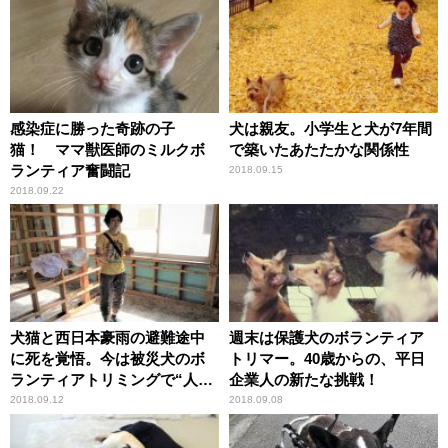
感染症に勝った奇跡の子
犬は親友。小学生と犬が7年間
猫！ ママ獣医師のミルクボ
で築いたあたたかな関係性
ランティア奮闘記
2018.09.15
2018.09.22
犬猫と西日本豪雨の避難途中
週末は保護犬のボランティア
に死を覚悟。今は被災犬のボ
トリマー。40歳からの、平日
ランティアトリミングで“人助
企業人の新たな挑戦！
け”
2018.09.12
2018.09.08