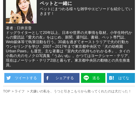
ペットと一緒に
ペットにまつわる様々な雑学やエピソードを紹介してい
きます！
著者：臼井京音
ドッグライターとして20年以上、日本や世界の犬事情を取材。小学生時代か
らの愛読誌『愛犬の友』をはじめ、新聞、週刊誌、書籍、ペット専門誌、
Web媒体等で執筆活動を行う。30歳を過ぎてオーストラリアで犬の行動カ
ウンセリングを学び、2007～2017年まで東京都中央区で「犬の幼稚園
Urban Paws」も運営。主な著書は『室内犬の気持ちがわかる本』、タイの
小島の犬のモノクロ写真集『うみいぬ』。かつてはヨークシャー・テリア、
現在はノーリッチ・テリア2頭と暮らす。東京都中央区の動物との共生推進
員。
ツイートする
シェアする
送る
はてな
TOP
ライフ
犬嫌いの私を、うつと引きこもりから救ってくれたのは犬だった！