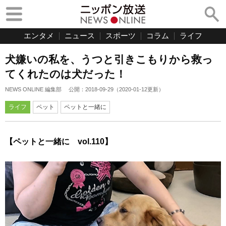
エンタメ
ニュース
スポーツ
コラム
ライフ
犬嫌いの私を、うつと引きこもりから救っ
てくれたのは犬だった！
NEWS ONLINE 編集部
公開：
2018-09-29
（
2020-01-12
更新）
ライフ
ペット
ペットと一緒に
【ペットと一緒に vol.110】