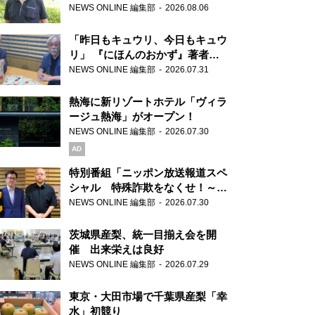
り継ぐ男性
NEWS ONLINE 編集部
2026.08.06
「昨日もキュウリ、今日もキュウ
リ」 『にほんのおかず』著者が
見つけた家庭料理の知恵
NEWS ONLINE 編集部
2026.07.31
熱海に新リゾートホテル「ヴィラ
ージュ熱海」がオープン！
NEWS ONLINE 編集部
2026.07.30
AD
特別番組「ニッポン放送報道スペ
シャル 特殊詐欺をなくせ！～被
害者・加害者・警視庁が語るトク
NEWS ONLINE 編集部
2026.07.30
リュウの実態～」放送
茨城県産梨、統一目揃え会を開
催 出来栄えは良好
NEWS ONLINE 編集部
2026.07.29
東京・大田市場で千葉県産梨「幸
水」初競り