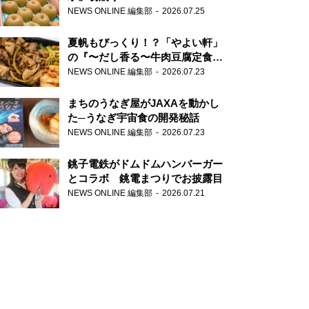
NEWS ONLINE 編集部
2026.07.25
夏帆もびっくり！？「やよい軒」
の『〜だし香る〜牛肉豆腐定食』
が香り高すぎる
NEWS ONLINE 編集部
2026.07.23
まちのうなぎ屋がJAXAを動かし
た─うなぎ宇宙食の開発秘話
NEWS ONLINE 編集部
2026.07.23
銚子電鉄がドムドムハンバーガー
とコラボ 銚電まつりでお披露目
NEWS ONLINE 編集部
2026.07.21