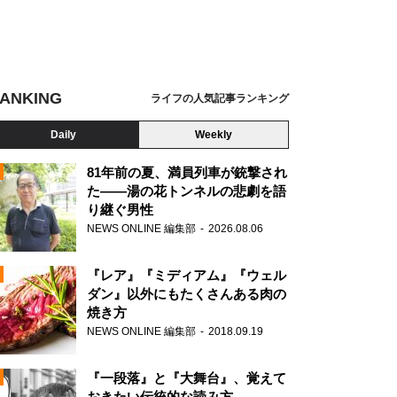
ANKING
ライフの人気記事ランキング
Daily
Weekly
81年前の夏、満員列車が銃撃され
た――湯の花トンネルの悲劇を語
り継ぐ男性
N
NEWS ONLINE 編集部
2026.08.06
AD
『レア』『ミディアム』『ウェル
ダン』以外にもたくさんある肉の
焼き方
NEWS ONLINE 編集部
2018.09.19
N
『一段落』と『大舞台』、覚えて
おきたい伝統的な読み方