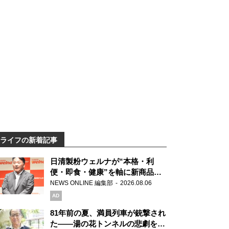
ライフの新着記事
日清製粉ウェルナが“本格・利
便・即食・健康”を軸に新商品を
展開 「マ・マー」「青の洞窟」
NEWS ONLINE 編集部
2026.08.06
ブランドを強化
AD
81年前の夏、満員列車が銃撃され
た――湯の花トンネルの悲劇を語