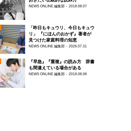
NEWS ONLINE 編集部
2018.08.07
N
「昨日もキュウリ、今日もキュウ
リ」 『にほんのおかず』著者が
見つけた家庭料理の知恵
NEWS ONLINE 編集部
2026.07.31
N
『早急』『重複』の読み方 辞書
も間違えている場合がある
NEWS ONLINE 編集部
2018.08.08
N