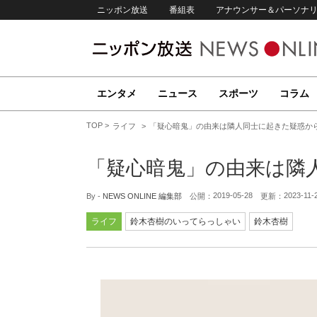
ニッポン放送
番組表
アナウンサー＆パーソナ
エンタメ
ニュース
スポーツ
コラム
TOP
ライフ
「疑心暗鬼」の由来は隣人同士に起きた疑惑か
「疑心暗鬼」の由来は隣
2019-05-28
2023-11-
By -
NEWS ONLINE 編集部
公開：
更新：
ライフ
鈴木杏樹のいってらっしゃい
鈴木杏樹