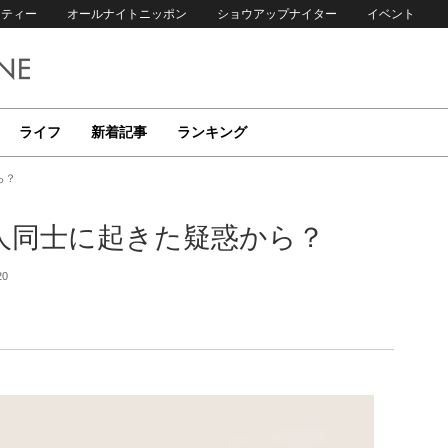
リティー
オールナイトニッポン
ショウアップナイター
イベント
ライフ
新着記事
ランキング
ら？
人同士に起きた疑惑から？
20