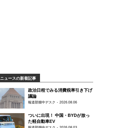
ニュースの新着記事
政治日程でみる消費税率引き下げ
議論
報道部畑中デスク
2026.08.06
ついに出現！ 中国・BYDが放っ
た軽自動車EV
報道部畑中デスク
2026.08.03