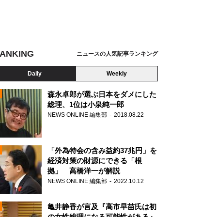
ANKING
ニュースの人気記事ランキング
Daily
Weekly
森永卓郎が選ぶ日本をダメにした
総理、1位は小泉純一郎
NEWS ONLINE 編集部
2018.08.22
N
「外為特会の含み益約37兆円」を
経済対策の財源にできる「根
拠」 高橋洋一が解説
NEWS ONLINE 編集部
2022.10.12
亀井静香が言及『高市早苗氏は初
の女性総理になる可能性がある』