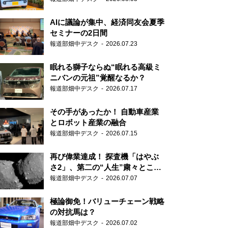
AIに議論が集中、経済同友会夏季
セミナーの2日間
報道部畑中デスク
2026.07.23
眠れる獅子ならぬ“眠れる高級ミ
ニバンの元祖”覚醒なるか？
報道部畑中デスク
2026.07.17
その手があったか！ 自動車産業
とロボット産業の融合
報道部畑中デスク
2026.07.15
再び偉業達成！ 探査機「はやぶ
さ2」、第二の“人生”粛々とこな
す
報道部畑中デスク
2026.07.07
極論御免！バリューチェーン戦略
の対抗馬は？
報道部畑中デスク
2026.07.02