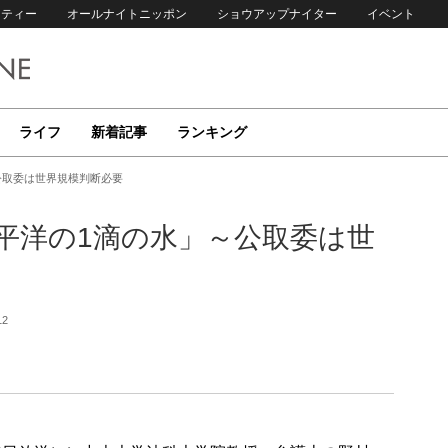
リティー
オールナイトニッポン
ショウアップナイター
イベント
ライフ
新着記事
ランキング
公取委は世界規模判断必要
太平洋の1滴の水」～公取委は世
12