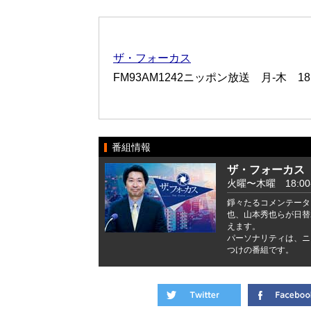
ザ・フォーカス
FM93AM1242ニッポン放送 月-木 18:0
番組情報
ザ・フォーカス
火曜〜木曜 18:00-
錚々たるコメンテータ
也、山本秀也らが日替
えます。
パーソナリティは、ニ
つけの番組です。