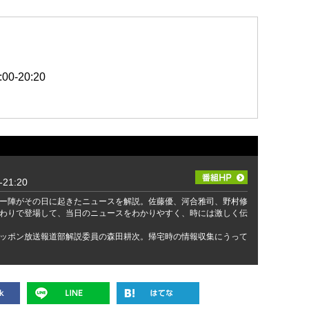
0-20:20
21:20
ー陣がその日に起きたニュースを解説。佐藤優、河合雅司、野村修
わりで登場して、当日のニュースをわかりやすく、時には激しく伝
ッポン放送報道部解説委員の森田耕次。帰宅時の情報収集にうって