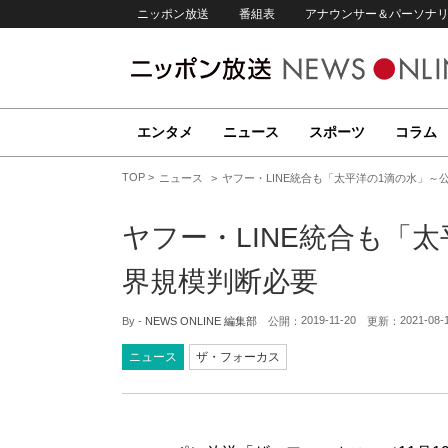
ニッポン放送
番組表
アナウンサー＆パーソナ
エンタメ
ニュース
スポーツ
コラム
TOP
ニュース
ヤフー・LINE統合も「太平洋の1滴の水」～
ヤフー・LINE統合も「
界規模判断必要
2019-11-20
2021-08-
By -
NEWS ONLINE 編集部
公開：
更新：
ニュース
ザ・フォーカス