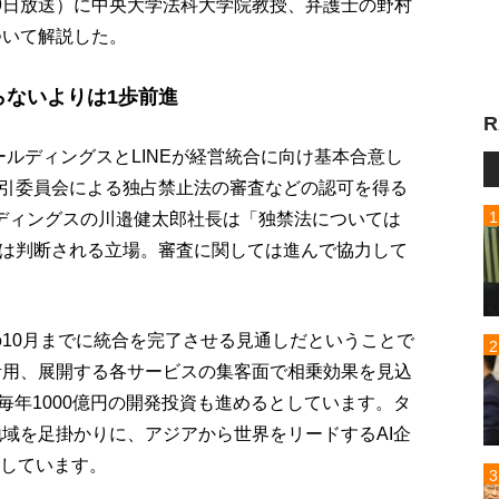
19日放送）に中央大学法科大学院教授、弁護士の野村
ついて解説した。
らないよりは1歩前進
R
るZホールディングスとLINEが経営統合に向け基本合意し
引委員会による独占禁止法の審査などの認可を得る
ディングスの川邉健太郎社長は「独禁法については
は判断される立場。審査に関しては進んで協力して
の10月までに統合を完了させる見通しだということで
の活用、展開する各サービスの集客面で相乗効果を見込
毎年1000億円の開発投資も進めるとしています。タ
地域を足掛かりに、アジアから世界をリードするAI企
表しています。