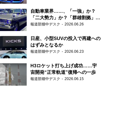
自動車業界……、「一強」か？
「二大勢力」か？「群雄割拠」
か？
報道部畑中デスク
2026.06.26
日産、小型SUVの投入で再建への
はずみとなるか
報道部畑中デスク
2026.06.23
H3ロケット打ち上げ成功……宇
宙開発“正常軌道”復帰への一歩
報道部畑中デスク
2026.06.15