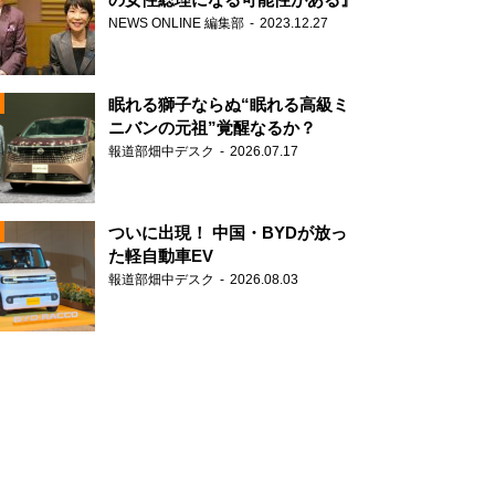
NEWS ONLINE 編集部
2023.12.27
眠れる獅子ならぬ“眠れる高級ミ
ニバンの元祖”覚醒なるか？
報道部畑中デスク
2026.07.17
N
ついに出現！ 中国・BYDが放っ
た軽自動車EV
報道部畑中デスク
2026.08.03
N