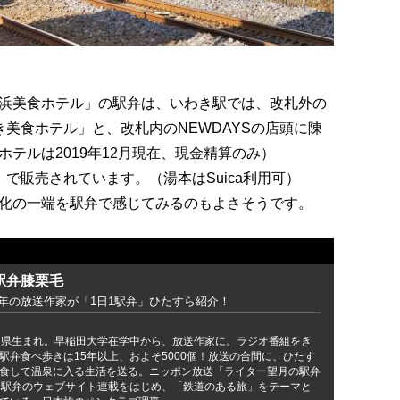
浜美食ホテル」の駅弁は、いわき駅では、改札外の
美食ホテル」と、改札内のNEWDAYSの店頭に陳
テルは2019年12月現在、現金精算のみ）
で販売されています。（湯本はSuica利用可）
化の一端を駅弁で感じてみるのもよさそうです。
駅弁膝栗毛
5年の放送作家が「1日1駅弁」ひたすら紹介！
、静岡県生まれ。早稲田大学在学中から、放送作家に。ラジオ番組をき
駅弁食べ歩きは15年以上、およそ5000個！放送の合間に、ひたす
食して温泉に入る生活を送る。ニッポン放送「ライター望月の駅弁
1駅弁のウェブサイト連載をはじめ、「鉄道のある旅」をテーマと