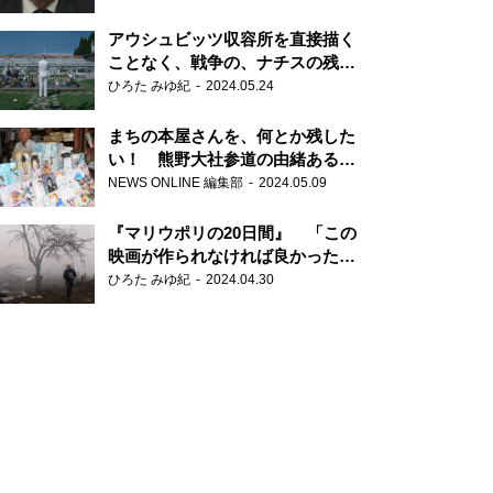
だ6000の命』
アウシュビッツ収容所を直接描く
ことなく、戦争の、ナチスの残虐
さが見える映画 『関心領域』
ひろた みゆ紀
2024.05.24
まちの本屋さんを、何とか残した
い！ 熊野大社参道の由緒ある書
店・三代目の強い思い
NEWS ONLINE 編集部
2024.05.09
『マリウポリの20日間』 「この
映画が作られなければ良かった」
と語る監督
ひろた みゆ紀
2024.04.30