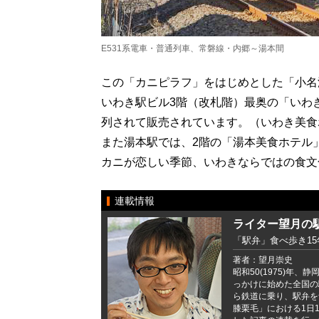
E531系電車・普通列車、常磐線・内郷～湯本間
この「カニピラフ」をはじめとした「小名
いわき駅ビル3階（改札階）最奥の「いわき
列されて販売されています。（いわき美食ホ
また湯本駅では、2階の「湯本美食ホテル」
カニが恋しい季節、いわきならではの食文
連載情報
ライター望月の
「駅弁」食べ歩き1
著者：望月崇史
昭和50(1975)年
っかけに始めた全国の
ら鉄道に乗り、駅弁を
膝栗毛」における1日