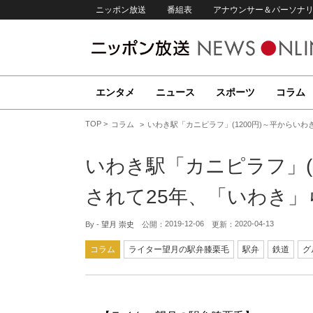
ニッポン放送
番組表
アナウンサー＆パーソナ
エンタメ
ニュース
スポーツ
コラム
TOP
コラム
いわき駅「カニピラフ」(1200円)～平からい
いわき駅「カニピラフ」(
されて25年、「いわき
2019-12-06
2020-04-13
By -
望月 崇史
公開：
更新：
コラム
ライター望月の駅弁膝栗毛
駅弁
鉄道
グ