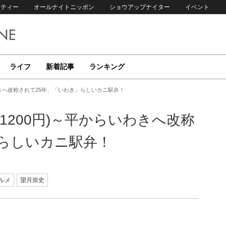
リティー
オールナイトニッポン
ショウアップナイター
イベント
ライフ
新着記事
ランキング
わきへ改称されて25年、「いわき」らしいカニ駅弁！
1200円)～平からいわきへ改称
」らしいカニ駅弁！
ルメ
望月崇史