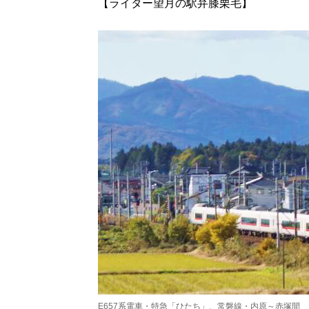
【ライター望月の駅弁膝栗毛】
E657系電車・特急「ひたち」、常磐線・内原～赤塚間