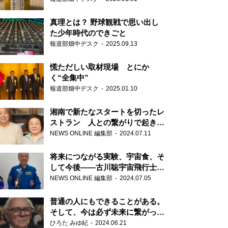
真理とは？ 野球観戦で思い出し
た少年時代のできごと
報道部畑中デスク
2025.09.13
慌ただしい取材現場 とにか
く“全集中”
報道部畑中デスク
2025.01.10
湘南で新たなスタートを切ったレ
ストラン 人との繋がりで起きた
奇跡
NEWS ONLINE 編集部
2024.07.11
将来につながる実験、宇宙食、そ
して今後――古川聡宇宙飛行士単
独インタビュー
NEWS ONLINE 編集部
2024.07.05
普通の人にもできることがある。
そして、今は必ず未来に繋がって
いく……『ONE LIFE 奇跡が繋い
ひろた みゆ紀
2024.06.21