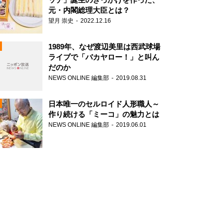
元・内閣総理大臣とは？
望月 崇史
2022.12.16
1989年、なぜ渡辺美里は西武球場
ライブで「バカヤロー！」と叫ん
だのか
NEWS ONLINE 編集部
2019.08.31
N
日本唯一のセルロイド人形職人～
作り続ける「ミーコ」の魅力とは
NEWS ONLINE 編集部
2019.06.01