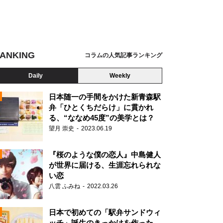
ANKING
コラムの人気記事ランキング
Daily
Weekly
日本随一の手間をかけた新青森駅
弁「ひとくちだらけ」に貫かれ
る、“ななめ45度”の美学とは？
望月 崇史
2023.06.19
『桜のような僕の恋人』中島健人
が世界に届ける、生涯忘れられな
い恋
八雲 ふみね
2022.03.26
N
日本で初めての「駅弁サンドウィ
ッチ」誕生のきっかけを作った、