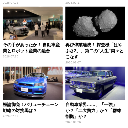
2026.07.23
2026.07.17
その手があったか！ 自動車産
再び偉業達成！ 探査機「はや
業とロボット産業の融合
ぶさ2」、第二の“人生”粛々と
こなす
2026.07.15
2026.07.07
極論御免！バリューチェーン
自動車業界……、「一強」
戦略の対抗馬は？
か？「二大勢力」か？「群雄
割拠」か？
2026.07.02
2026.06.26