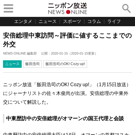
エンタメ
ニュース
スポーツ
コラム
ライフ
安倍総理中東訪問～評価に値するここまでの
外交
NEWS ONLINE 編集部
公開：
2020-01-15
（
2020-01-15
更新）
ニュース
飯田浩司
飯田浩司のOK! Cozy up!
ニッポン放送「飯田浩司のOK! Cozy up!」（1月15日放送）
にジャーナリストの佐々木俊尚が出演。安倍総理の中東外
交について解説した。
中東歴訪中の安倍総理がオマーンの国王代理と会談
中東歴訪中の安倍総理大臣は14日、オマーンの首都マスカ