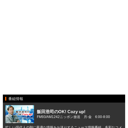
番組情報
飯田浩司のOK! Cozy up!
FM93/AM1242ニッポン放送 月-金 6:00-8:00
忙しい現代人の朝に最適な情報をお送りするニュース情報番組。多彩なコメ