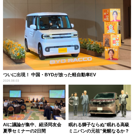
ついに出現！ 中国・BYDが放った軽自動車EV
2026.08.03
AIに議論が集中、経済同友会
眠れる獅子ならぬ“眠れる高級
夏季セミナーの2日間
ミニバンの元祖”覚醒なるか？