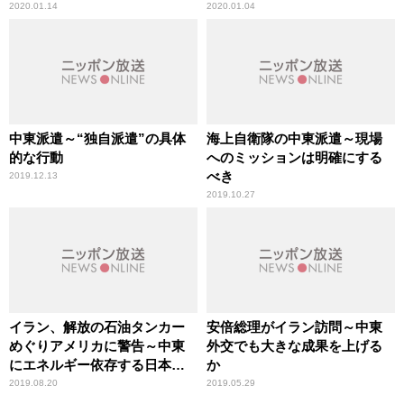
撃
2020.01.14
2020.01.04
中東派遣～“独自派遣”の具体
海上自衛隊の中東派遣～現場
的な行動
へのミッションは明確にする
べき
2019.12.13
2019.10.27
イラン、解放の石油タンカー
安倍総理がイラン訪問～中東
めぐりアメリカに警告～中東
外交でも大きな成果を上げる
にエネルギー依存する日本も
か
看過できない
2019.08.20
2019.05.29