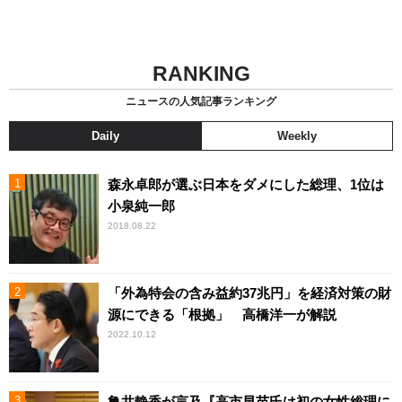
RANKING
ニュースの人気記事ランキング
Daily
Weekly
森永卓郎が選ぶ日本をダメにした総理、1位は
小泉純一郎
2018.08.22
「外為特会の含み益約37兆円」を経済対策の財
源にできる「根拠」 高橋洋一が解説
2022.10.12
亀井静香が言及『高市早苗氏は初の女性総理に