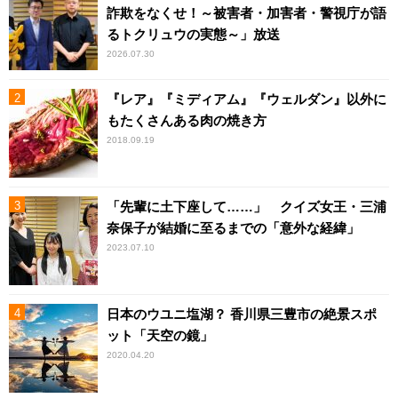
詐欺をなくせ！～被害者・加害者・警視庁が語
るトクリュウの実態～」放送
2026.07.30
『レア』『ミディアム』『ウェルダン』以外に
もたくさんある肉の焼き方
2018.09.19
「先輩に土下座して……」 クイズ女王・三浦
奈保子が結婚に至るまでの「意外な経緯」
2023.07.10
日本のウユニ塩湖？ 香川県三豊市の絶景スポ
ット「天空の鏡」
2020.04.20