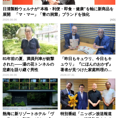
日清製粉ウェルナが“本格・利便・即食・健康”を軸に新商品を
展開 「マ・マー」「青の洞窟」ブランドを強化
2026.08.06
AD
81年前の夏、満員列車が銃撃
「昨日もキュウリ、今日もキ
された――湯の花トンネルの
ュウリ」 『にほんのおかず』
悲劇を語り継ぐ男性
著者が見つけた家庭料理の知
恵
2026.08.06
2026.07.31
熱海に新リゾートホテル「ヴ
特別番組「ニッポン放送報道