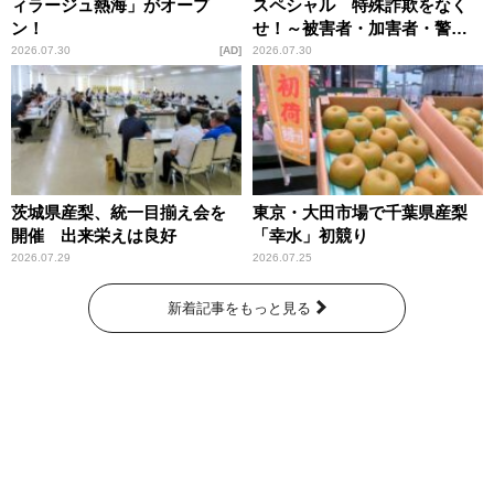
ィラージュ熱海」がオープ
スペシャル 特殊詐欺をなく
ン！
せ！～被害者・加害者・警視
庁が語るトクリュウの実態
2026.07.30
AD
2026.07.30
～」放送
茨城県産梨、統一目揃え会を
東京・大田市場で千葉県産梨
開催 出来栄えは良好
「幸水」初競り
2026.07.29
2026.07.25
新着記事をもっと見る