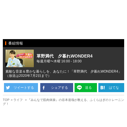
番組情報
草野満代 夕暮れWONDER4
毎週月曜〜木曜 16:00 - 18:00
素敵な音楽＆豊かな暮らしを、あなたに！「草野満代 夕暮れWONDER4」
（放送は2020年7月2日まで）
ツイートする
シェアする
送る
はてな
TOP
ライフ
『みんなで筋肉体操』の谷本道哉が教える、ふくらはぎのトレーニン
グ！