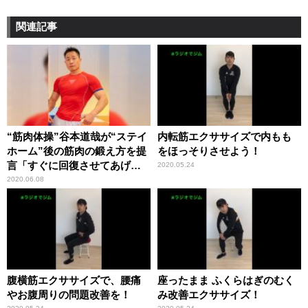
関連記事
“筋肉体操”谷本道哉が“ステイ
内転筋エクササイズで内もも
ホーム”後の筋肉の鍛え方を提
をほっそりさせよう！
言「すぐに回復させてあげる
2020.05.24
必要があります」
2020.06.08
腹横筋エクササイズで、腰痛
座ったまま ふくらはぎのむく
やお腹周りの問題改善を！
み改善エクササイズ！