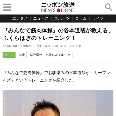
エンタメ
ニュース
スポーツ
コラム
ライフ
『みんなで筋肉体操』の谷本道哉が教える、
ふくらはぎのトレーニング！
NEWS ONLINE 編集部
公開：
2020-10-31
（
2020-10-31
更新）
ライフ
健康
草野満代 夕暮れWONDER4
『みんなで筋肉体操』でお馴染みの谷本道哉が「カーフレ
イズ」というトレーニングを紹介した。