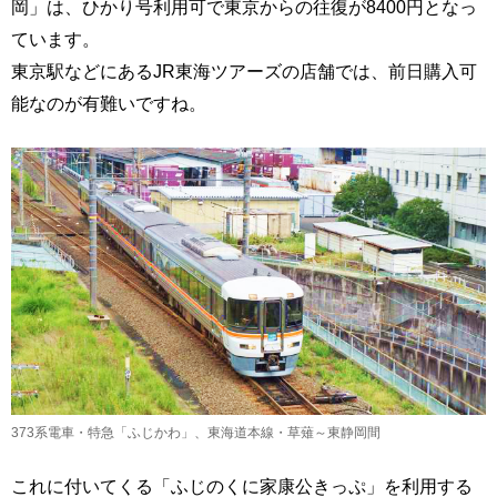
岡」は、ひかり号利用可で東京からの往復が8400円となっ
ています。
東京駅などにあるJR東海ツアーズの店舗では、前日購入可
能なのが有難いですね。
373系電車・特急「ふじかわ」、東海道本線・草薙～東静岡間
これに付いてくる「ふじのくに家康公きっぷ」を利用する