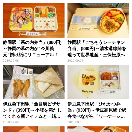
静岡駅「幕の内弁当」(880円)
静岡駅「ごちそうシーチキン
～静岡の幕の内が“今川義
弁当」(880円)～清水港線跡を
元”掛け紙にリニューアル！
辿って世界遺産・三保松原へ
2020.09.08
2020.09.07
伊豆急下田駅「金目鯛ピザサ
伊豆急下田駅「ひれかつ弁
ンド」(390円)～小腹を満たし
当」(930円)～伊豆高原駅で駅
てくれる新アイテムと一緒に
弁食べながら「ワーケーショ
秋は伊豆で鉄道旅！
ン」やってみた！
2020.09.04
2020.09.03