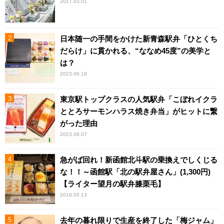
2017.03.01
日本随一の手間をかけた新青森駅弁「ひとくち
だらけ」に貫かれる、“ななめ45度”の美学と
は？
2023.06.19
東京駅トップクラスの人気駅弁「こぼれイクラ
ととろサーモンハラス焼き弁当」がヒットに繋
がった理由
2023.08.07
急がば回れ！新函館北斗駅の乗換えでしくじる
な！！～函館駅「北の駅弁屋さん」(1,300円)
【ライター望月の駅弁膝栗毛】
2016.05.13
去年の暮れ限りで生産を終了した「梅ジャム」