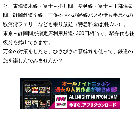
と、東海道本線・富士～掛川間、身延線・富士～下部温泉
間、静岡鉄道全線、三保松原への路線バスや伊豆半島への
駿河湾フェリーなども乗り放題（特急料金は別払い）。
東京～静岡間が指定席利用片道4200円相当で、駅弁代も往
復分を捻出できます。
万全の対策をしたら、ひさびさに新幹線を使って、鉄道の
旅を楽しんでみませんか？