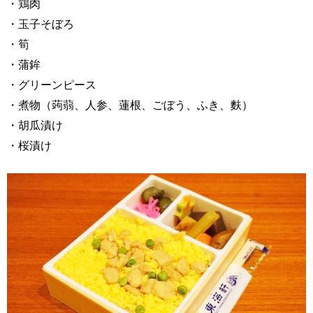
・鶏肉
・玉子そぼろ
・筍
・蒲鉾
・グリーンピース
・煮物（蒟蒻、人参、蓮根、ごぼう、ふき、麩）
・胡瓜漬け
・桜漬け