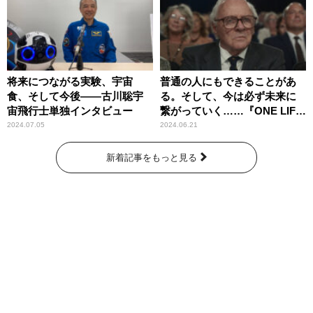
将来につながる実験、宇宙
普通の人にもできることがあ
食、そして今後――古川聡宇
る。そして、今は必ず未来に
宙飛行士単独インタビュー
繋がっていく……『ONE LIFE
奇跡が繋いだ6000の命』
2024.07.05
2024.06.21
新着記事をもっと見る