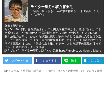
ライター望月の駅弁膝栗毛
「駅弁」食べ歩き15年の放送作家が「1日1駅弁」ひた
すら紹介！
著者：望月崇史
昭和50(1975)年、静岡県生まれ。早稲田大学在学中から、放送作家に。ラジ
オ番組をきっかけに始めた全国の駅弁食べ歩きは15年以上、およそ5000
個！放送の合間に、ひたすら鉄道に乗り、駅弁を食して温泉に入る生活を送
る。ニッポン放送「ライター望月の駅弁膝栗毛」における1日1駅弁のウェブ
サイト連載をはじめ、「鉄道のある旅」をテーマとした記事の連載を行って
いる。日本旅のペンクラブ理事。
駅弁ブログ・ライター望月の駅弁いい気分
https://ameblo.jp/ekiben-e-kibun/
ツイートする
シェアする
送る
はてな
TOP
コラム
静岡駅「親子めし」(780円)～ひさびさの新幹線でおトクに行く静岡