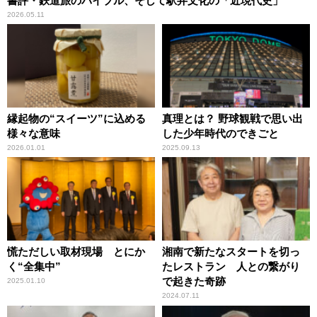
書評・鉄道旅のバイブル、そして駅弁文化の「近現代史」
2026.05.11
縁起物の“スイーツ”に込める
真理とは？ 野球観戦で思い出
様々な意味
した少年時代のできごと
2026.01.01
2025.09.13
慌ただしい取材現場 とにか
湘南で新たなスタートを切っ
く“全集中”
たレストラン 人との繋がり
で起きた奇跡
2025.01.10
2024.07.11