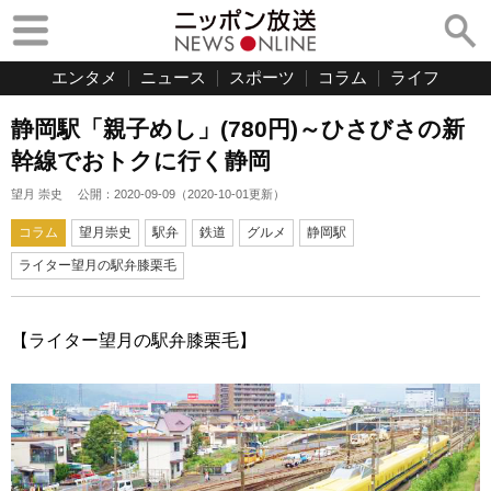
エンタメ
ニュース
スポーツ
コラム
ライフ
静岡駅「親子めし」(780円)～ひさびさの新
幹線でおトクに行く静岡
望月 崇史
公開：
2020-09-09
（
2020-10-01
更新）
コラム
望月崇史
駅弁
鉄道
グルメ
静岡駅
ライター望月の駅弁膝栗毛
【ライター望月の駅弁膝栗毛】