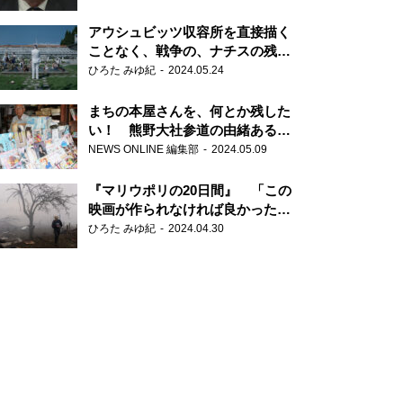
だ6000の命』
アウシュビッツ収容所を直接描く
ことなく、戦争の、ナチスの残虐
さが見える映画 『関心領域』
ひろた みゆ紀
2024.05.24
まちの本屋さんを、何とか残した
い！ 熊野大社参道の由緒ある書
店・三代目の強い思い
NEWS ONLINE 編集部
2024.05.09
『マリウポリの20日間』 「この
映画が作られなければ良かった」
と語る監督
ひろた みゆ紀
2024.04.30