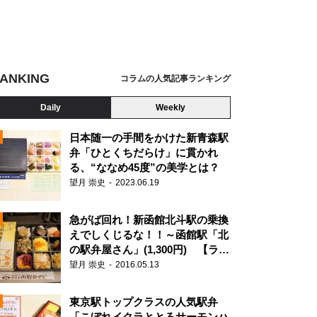
ANKING
コラムの人気記事ランキング
Daily
Weekly
日本随一の手間をかけた新青森駅
弁「ひとくちだらけ」に貫かれ
る、“ななめ45度”の美学とは？
望月 崇史
2023.06.19
急がば回れ！新函館北斗駅の乗換
えでしくじるな！！～函館駅「北
の駅弁屋さん」(1,300円) 【ライ
ター望月の駅弁膝栗毛】
望月 崇史
2016.05.13
N
東京駅トップクラスの人気駅弁
「こぼれイクラととろサーモンハ