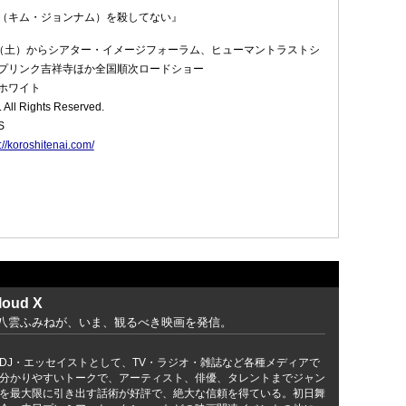
（キム・ジョンナム）を殺してない』
10日（土）からシアター・イメージフォーラム、ヒューマントラストシ
プリンク吉祥寺ほか全国順次ロードショー
ホワイト
 All Rights Reserved.
S
://koroshitenai.com/
loud X
八雲ふみねが、いま、観るべき映画を発信。
DJ・エッセイストとして、TV・ラジオ・雑誌など各種メディアで
分かりやすいトークで、アーティスト、俳優、タレントまでジャン
を最大限に引き出す話術が好評で、絶大な信頼を得ている。初日舞