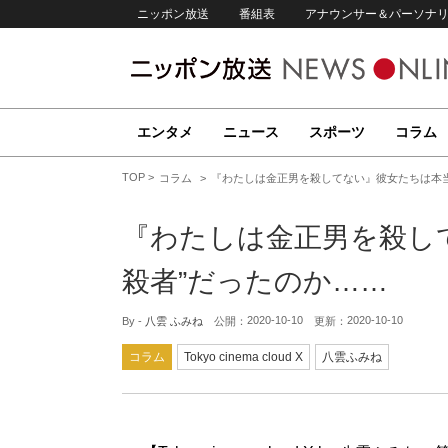
ニッポン放送
番組表
アナウンサー＆パーソナ
エンタメ
ニュース
スポーツ
コラム
TOP
コラム
『わたしは金正男を殺してない』彼女たちは本当
『わたしは金正男を殺し
殺者”だったのか……
2020-10-10
2020-10-10
By -
八雲 ふみね
公開：
更新：
コラム
Tokyo cinema cloud X
八雲ふみね