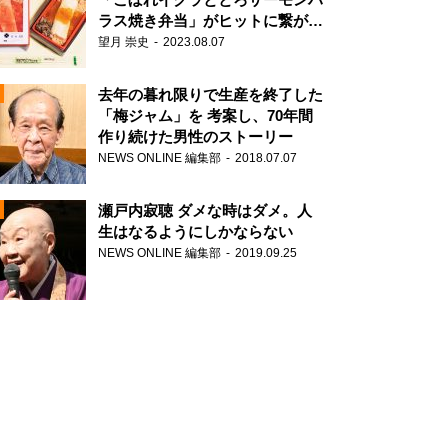
ラス焼き弁当」がヒットに繋がっ
た理由
望月 崇史
2023.08.07
N
去年の暮れ限りで生産を終了した
「梅ジャム」を 考案し、70年間
作り続けた男性のストーリー
NEWS ONLINE 編集部
2018.07.07
瀬戸内寂聴 ダメな時はダメ。人
生はなるようにしかならない
NEWS ONLINE 編集部
2019.09.25