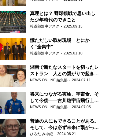
真理とは？ 野球観戦で思い出し
た少年時代のできごと
報道部畑中デスク
2025.09.13
慌ただしい取材現場 とにか
く“全集中”
報道部畑中デスク
2025.01.10
湘南で新たなスタートを切ったレ
ストラン 人との繋がりで起きた
奇跡
NEWS ONLINE 編集部
2024.07.11
将来につながる実験、宇宙食、そ
して今後――古川聡宇宙飛行士単
独インタビュー
NEWS ONLINE 編集部
2024.07.05
普通の人にもできることがある。
そして、今は必ず未来に繋がって
いく……『ONE LIFE 奇跡が繋い
ひろた みゆ紀
2024.06.21