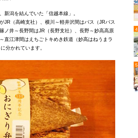
、新潟を結んでいた「信越本線」。
がJR（高崎支社）、横川～軽井沢間はバス（JRバス
篠ノ井～長野間はJR（長野支社）、長野～妙高高原
～直江津間はえちごトキめき鉄道（妙高はねうまラ
）に分かれています。