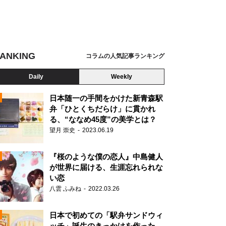
ANKING
コラムの人気記事ランキング
Daily
Weekly
日本随一の手間をかけた新青森駅
弁「ひとくちだらけ」に貫かれ
る、“ななめ45度”の美学とは？
望月 崇史
2023.06.19
『桜のような僕の恋人』中島健人
が世界に届ける、生涯忘れられな
い恋
八雲 ふみね
2022.03.26
N
日本で初めての「駅弁サンドウィ
ッチ」誕生のきっかけを作った、