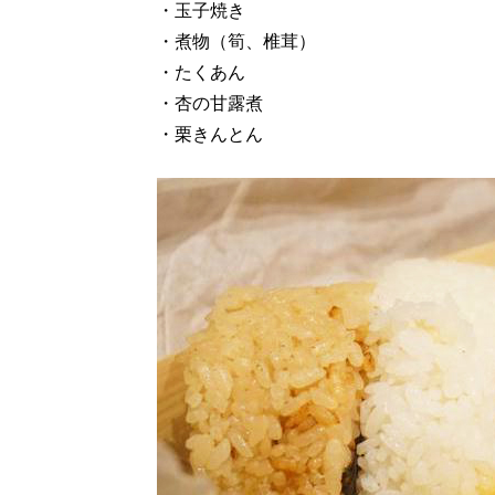
・玉子焼き
・煮物（筍、椎茸）
・たくあん
・杏の甘露煮
・栗きんとん