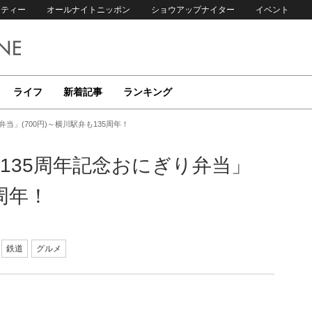
リティー
オールナイトニッポン
ショウアップナイター
イベント
ライフ
新着記事
ランキング
当」(700円)～横川駅弁も135周年！
生135周年記念おにぎり弁当」
5周年！
鉄道
グルメ