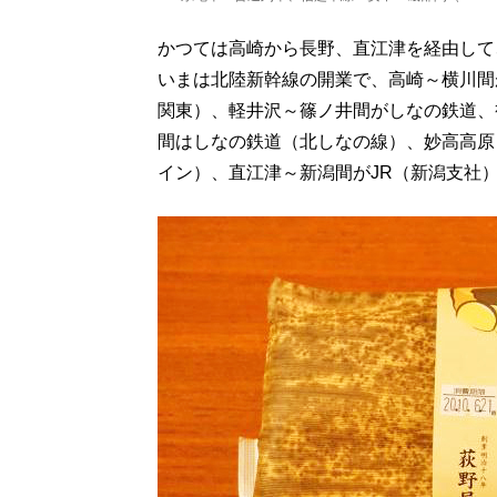
かつては高崎から長野、直江津を経由して
いまは北陸新幹線の開業で、高崎～横川間
関東）、軽井沢～篠ノ井間がしなの鉄道、
間はしなの鉄道（北しなの線）、妙高高原
イン）、直江津～新潟間がJR（新潟支社