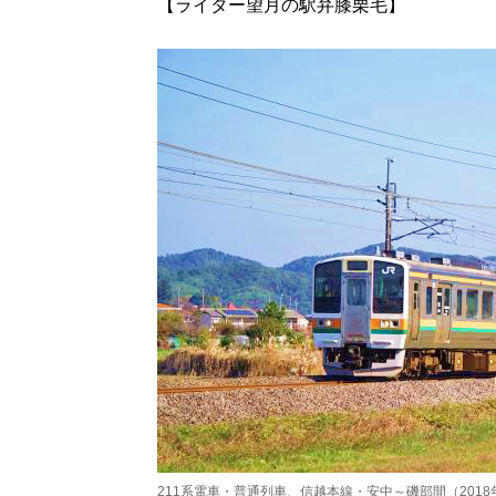
【ライター望月の駅弁膝栗毛】
211系電車・普通列車、信越本線・安中～磯部間（2018