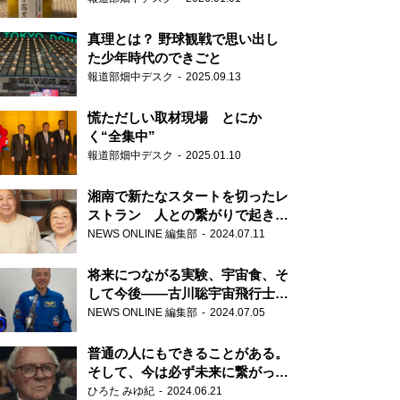
真理とは？ 野球観戦で思い出し
た少年時代のできごと
報道部畑中デスク
2025.09.13
慌ただしい取材現場 とにか
く“全集中”
報道部畑中デスク
2025.01.10
湘南で新たなスタートを切ったレ
ストラン 人との繋がりで起きた
奇跡
NEWS ONLINE 編集部
2024.07.11
将来につながる実験、宇宙食、そ
して今後――古川聡宇宙飛行士単
独インタビュー
NEWS ONLINE 編集部
2024.07.05
普通の人にもできることがある。
そして、今は必ず未来に繋がって
いく……『ONE LIFE 奇跡が繋い
ひろた みゆ紀
2024.06.21