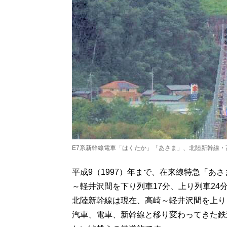
E7系新幹線電車「はくたか」「あさま」、北陸新幹線・
平成9（1997）年まで、在来線特急「あ
～軽井沢間を下り列車17分、上り列車24
北陸新幹線は現在、高崎～軽井沢間を上り
汽車、電車、新幹線と移り変わってきた鉄