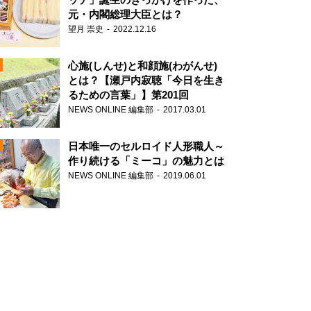
元・内閣総理大臣とは？
望月 崇史
2022.12.16
心施(しんせ)と和顔施(わがんせ)
とは？【瀬戸内寂聴「今日を生き
るための言葉」】第201回
NEWS ONLINE 編集部
2017.03.01
N
日本唯一のセルロイド人形職人～
作り続ける「ミーコ」の魅力とは
NEWS ONLINE 編集部
2019.06.01