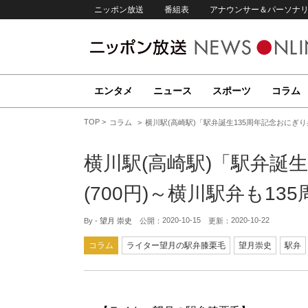
ニッポン放送
番組表
アナウンサー＆パーソナ
エンタメ
ニュース
スポーツ
コラム
TOP
コラム
横川駅(高崎駅)「駅弁誕生135周年記念おにぎり弁
横川駅(高崎駅)「駅弁誕
(700円)～横川駅弁も13
2020-10-15
2020-10-22
By -
望月 崇史
公開：
更新：
コラム
ライター望月の駅弁膝栗毛
望月崇史
駅弁