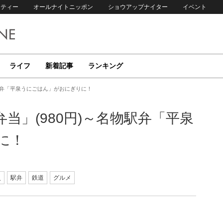
リティー
オールナイトニッポン
ショウアップナイター
イベント
ライフ
新着記事
ランキング
駅弁「平泉うにごはん」がおにぎりに！
当」(980円)～名物駅弁「平泉
に！
史
駅弁
鉄道
グルメ