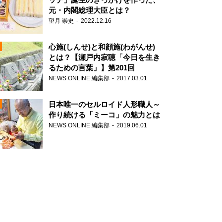
元・内閣総理大臣とは？
望月 崇史
2022.12.16
心施(しんせ)と和顔施(わがんせ)
とは？【瀬戸内寂聴「今日を生き
るための言葉」】第201回
NEWS ONLINE 編集部
2017.03.01
N
日本唯一のセルロイド人形職人～
作り続ける「ミーコ」の魅力とは
NEWS ONLINE 編集部
2019.06.01