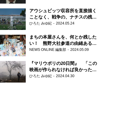
だ6000の命』
アウシュビッツ収容所を直接描く
ことなく、戦争の、ナチスの残虐
さが見える映画 『関心領域』
ひろた みゆ紀
2024.05.24
まちの本屋さんを、何とか残した
い！ 熊野大社参道の由緒ある書
店・三代目の強い思い
NEWS ONLINE 編集部
2024.05.09
『マリウポリの20日間』 「この
映画が作られなければ良かった」
と語る監督
ひろた みゆ紀
2024.04.30