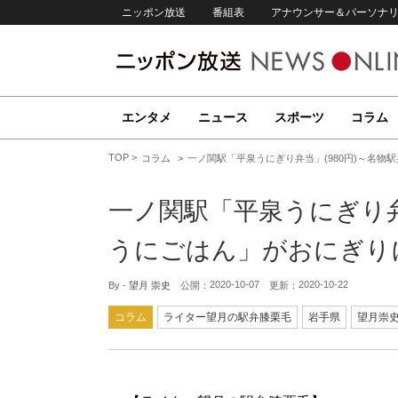
ニッポン放送
番組表
アナウンサー＆パーソナ
エンタメ
ニュース
スポーツ
コラム
TOP
コラム
一ノ関駅「平泉うにぎり弁当」(980円)～名物
一ノ関駅「平泉うにぎり弁
うにごはん」がおにぎり
2020-10-07
2020-10-22
By -
望月 崇史
公開：
更新：
コラム
ライター望月の駅弁膝栗毛
岩手県
望月崇