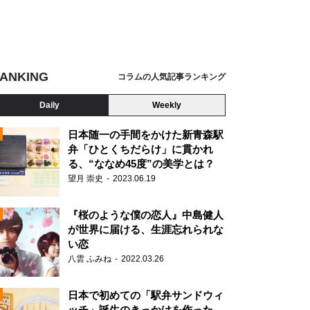
ANKING
コラムの人気記事ランキング
Daily
Weekly
日本随一の手間をかけた新青森駅
弁「ひとくちだらけ」に貫かれ
る、“ななめ45度”の美学とは？
望月 崇史
2023.06.19
『桜のような僕の恋人』中島健人
が世界に届ける、生涯忘れられな
い恋
八雲 ふみね
2022.03.26
N
日本で初めての「駅弁サンドウィ
ッチ」誕生のきっかけを作った、