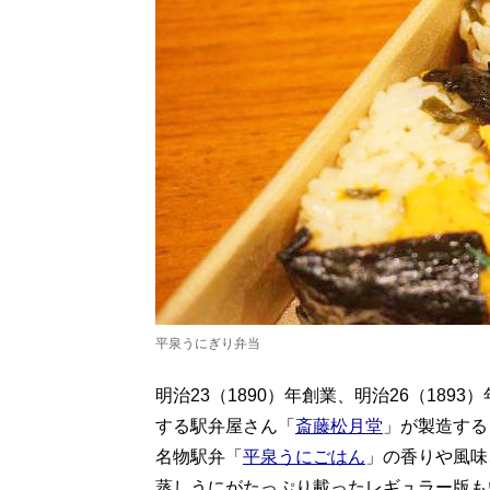
平泉うにぎり弁当
明治23（1890）年創業、明治26（18
する駅弁屋さん「
斎藤松月堂
」が製造する
名物駅弁「
平泉うにごはん
」の香りや風味
蒸しうにがたっぷり載ったレギュラー版も