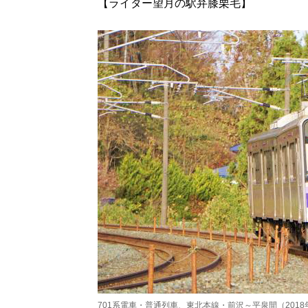
【ライター望月の駅弁膝栗毛】
701系電車・普通列車、東北本線・前沢～平泉間（2018