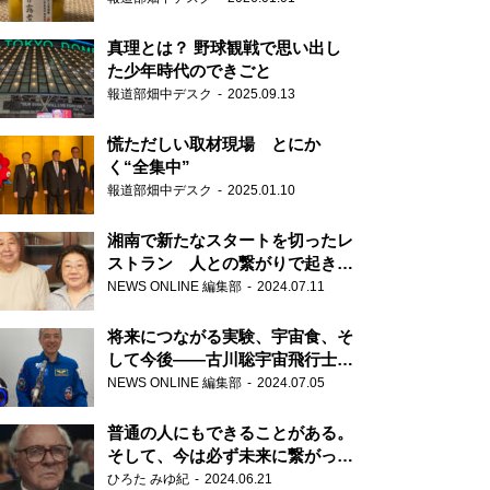
真理とは？ 野球観戦で思い出し
た少年時代のできごと
報道部畑中デスク
2025.09.13
慌ただしい取材現場 とにか
く“全集中”
報道部畑中デスク
2025.01.10
湘南で新たなスタートを切ったレ
ストラン 人との繋がりで起きた
奇跡
NEWS ONLINE 編集部
2024.07.11
将来につながる実験、宇宙食、そ
して今後――古川聡宇宙飛行士単
独インタビュー
NEWS ONLINE 編集部
2024.07.05
普通の人にもできることがある。
そして、今は必ず未来に繋がって
いく……『ONE LIFE 奇跡が繋い
ひろた みゆ紀
2024.06.21