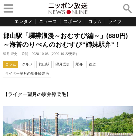
エンタメ
ニュース
スポーツ
コラム
ライフ
郡山駅「驛辨浪漫～おむすび編～」(880円)
～海苔のりべんのおむすび“姉妹駅弁”！
望月 崇史
公開：
2020-10-06
（
2020-10-22
更新）
コラム
グルメ
郡山駅
望月崇史
駅弁
鉄道
ライター望月の駅弁膝栗毛
【ライター望月の駅弁膝栗毛】