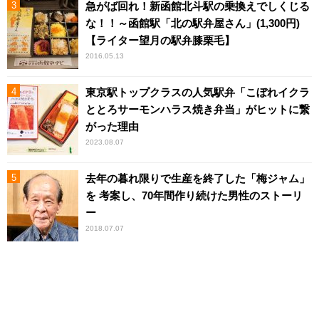
急がば回れ！新函館北斗駅の乗換えでしくじる
な！！～函館駅「北の駅弁屋さん」(1,300円)
【ライター望月の駅弁膝栗毛】
2016.05.13
東京駅トップクラスの人気駅弁「こぼれイクラ
ととろサーモンハラス焼き弁当」がヒットに繋
がった理由
2023.08.07
去年の暮れ限りで生産を終了した「梅ジャム」
を 考案し、70年間作り続けた男性のストーリ
ー
2018.07.07