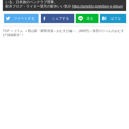
いる。日本旅のペンクラブ理事。
駅弁ブログ・ライター望月の駅弁いい気分
https://ameblo.jp/ekiben-e-kibun/
ツイートする
シェアする
送る
はてな
TOP
コラム
郡山駅「驛辨浪漫～おむすび編～」(880円)～海苔のりべんのおむす
び“姉妹駅弁”！