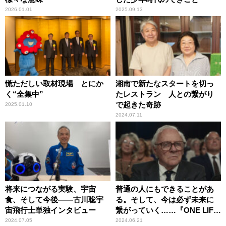
2026.01.01
2025.09.13
慌ただしい取材現場 とにか
湘南で新たなスタートを切っ
く“全集中”
たレストラン 人との繋がり
で起きた奇跡
2025.01.10
2024.07.11
将来につながる実験、宇宙
普通の人にもできることがあ
食、そして今後――古川聡宇
る。そして、今は必ず未来に
宙飛行士単独インタビュー
繋がっていく……『ONE LIFE
奇跡が繋いだ6000の命』
2024.07.05
2024.06.21