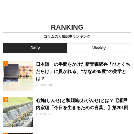
RANKING
コラムの人気記事ランキング
Daily
Weekly
日本随一の手間をかけた新青森駅弁「ひとくち
だらけ」に貫かれる、“ななめ45度”の美学と
は？
2023.06.19
心施(しんせ)と和顔施(わがんせ)とは？【瀬戸
内寂聴「今日を生きるための言葉」】第201回
2017.03.01