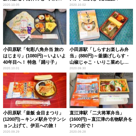
園団地」！
2020.10.05
2020.10.02
小田原駅「旬彩八角弁当 旅の
小田原駅「しらすお楽しみ弁
はじまり」(1080円)～いよいよ
当」(880円)～釜揚げしらす・
40年目へ！ 特急「踊り子」
山椒じゃこ・いりこ菜めし、3
つの“お楽しみ”を1つの折で！
2020.10.01
2020.09.30
小田原駅「釜飯 金目まつり」
直江津駅「二大将軍弁当」
(1200円)～キンメ駅弁でテンシ
(1600円)～直江津の名物駅弁を
ョン上げて、伊豆への旅！
1つの折で！
2020.09.29
2020.09.28