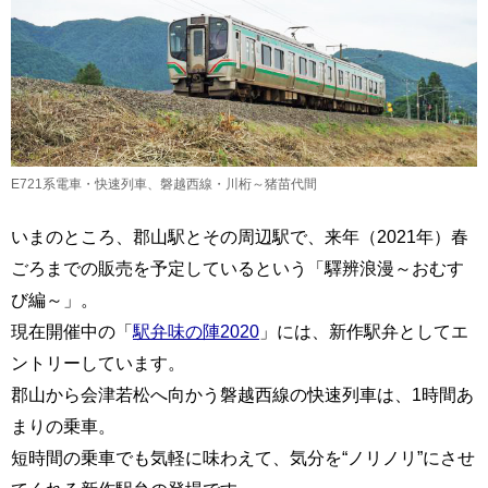
E721系電車・快速列車、磐越西線・川桁～猪苗代間
いまのところ、郡山駅とその周辺駅で、来年（2021年）春
ごろまでの販売を予定しているという「驛辨浪漫～おむす
び編～」。
現在開催中の「
駅弁味の陣2020
」には、新作駅弁としてエ
ントリーしています。
郡山から会津若松へ向かう磐越西線の快速列車は、1時間あ
まりの乗車。
短時間の乗車でも気軽に味わえて、気分を“ノリノリ”にさせ