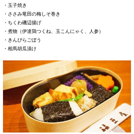
・玉子焼き
・ささみ竜田の梅しそ巻き
・ちくわ磯辺揚げ
・煮物（伊達鶏つくね、玉こんにゃく、人参）
・きんぴらごぼう
・相馬胡瓜漬け