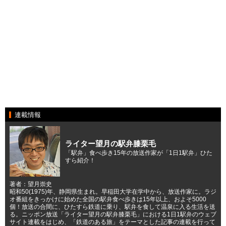
連載情報
ライター望月の駅弁膝栗毛
「駅弁」食べ歩き15年の放送作家が「1日1駅弁」ひた
すら紹介！
著者：望月崇史
昭和50(1975)年、静岡県生まれ。早稲田大学在学中から、放送作家に。ラジ
オ番組をきっかけに始めた全国の駅弁食べ歩きは15年以上、およそ5000
個！放送の合間に、ひたすら鉄道に乗り、駅弁を食して温泉に入る生活を送
る。ニッポン放送「ライター望月の駅弁膝栗毛」における1日1駅弁のウェブ
サイト連載をはじめ、「鉄道のある旅」をテーマとした記事の連載を行って