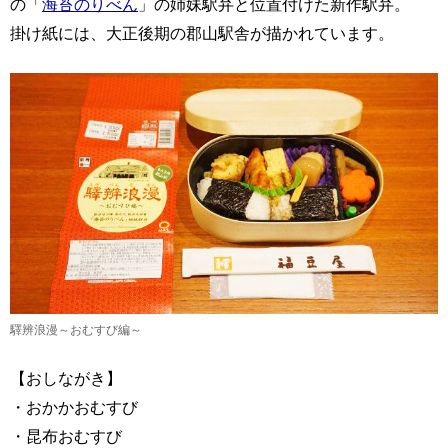
の「
海苔のりべん
」の姉妹駅弁と位置付けた新作駅弁。
掛け紙には、大正後期の郡山駅舎が描かれています。
驛辨浪漫～おむすび編～
【おしながき】
・おかかおむすび
・昆布おむすび