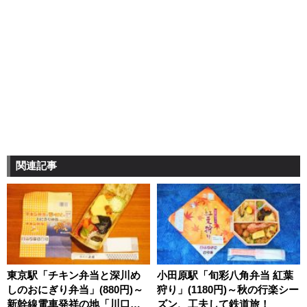
関連記事
東京駅「チキン弁当と深川め
小田原駅「旬彩八角弁当 紅葉
しのおにぎり弁当」(880円)～
狩り」(1180円)～秋の行楽シー
新幹線電車発祥の地「川口芝
ズン、工夫して鉄道旅！