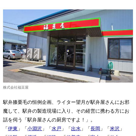
株式会社福豆屋
駅弁膝栗毛の恒例企画、ライター望月が駅弁屋さんにお邪
魔して、駅弁の製造現場に入り、その経営に携わる方にお
話を伺う「駅弁屋さんの厨房ですよ！」。
「
伊東
」「
小淵沢
」「
水戸
」「
出水
」「
長岡
」「
米沢
」