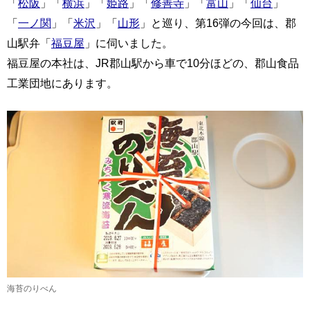
「
松阪
」「
横浜
」「
姫路
」「
修善寺
」「
富山
」「
仙台
」
「
一ノ関
」「
米沢
」「
山形
」と巡り、第16弾の今回は、郡
山駅弁「
福豆屋
」に伺いました。
福豆屋の本社は、JR郡山駅から車で10分ほどの、郡山食品
工業団地にあります。
海苔のりべん