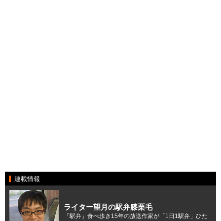
連載情報
ライター望月の駅弁膝栗毛
「駅弁」食べ歩き15年の放送作家が「1日1駅弁」ひた