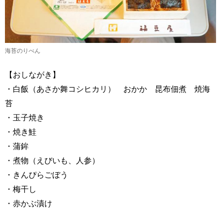
海苔のりべん
【おしながき】
・白飯（あさか舞コシヒカリ） おかか 昆布佃煮 焼海
苔
・玉子焼き
・焼き鮭
・蒲鉾
・煮物（えびいも、人参）
・きんぴらごぼう
・梅干し
・赤かぶ漬け