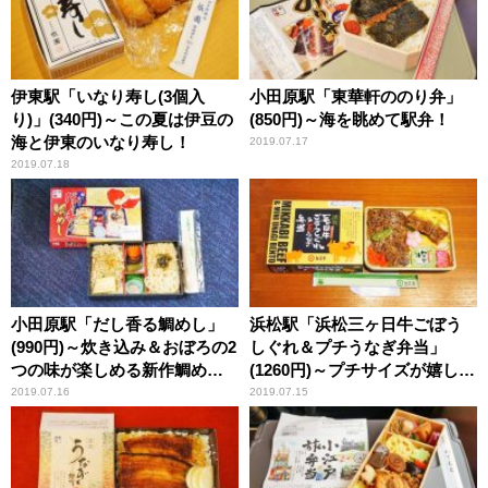
伊東駅「いなり寿し(3個入
小田原駅「東華軒ののり弁」
り)」(340円)～この夏は伊豆の
(850円)～海を眺めて駅弁！
海と伊東のいなり寿し！
2019.07.17
2019.07.18
小田原駅「だし香る鯛めし」
浜松駅「浜松三ヶ日牛ごぼう
(990円)～炊き込み＆おぼろの2
しぐれ＆プチうなぎ弁当」
つの味が楽しめる新作鯛め
(1260円)～プチサイズが嬉し
し！
い！ 浜松のうなぎ
2019.07.16
2019.07.15