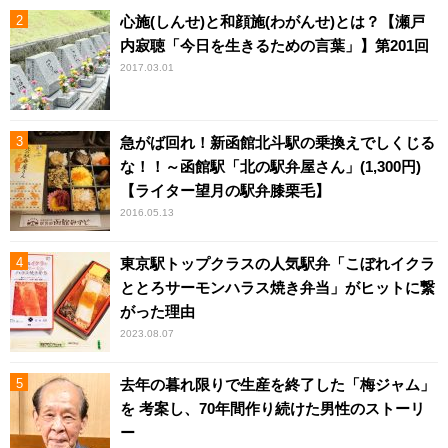
心施(しんせ)と和顔施(わがんせ)とは？【瀬戸
内寂聴「今日を生きるための言葉」】第201回
2017.03.01
急がば回れ！新函館北斗駅の乗換えでしくじる
な！！～函館駅「北の駅弁屋さん」(1,300円)
【ライター望月の駅弁膝栗毛】
2016.05.13
東京駅トップクラスの人気駅弁「こぼれイクラ
ととろサーモンハラス焼き弁当」がヒットに繋
がった理由
2023.08.07
去年の暮れ限りで生産を終了した「梅ジャム」
を 考案し、70年間作り続けた男性のストーリ
ー