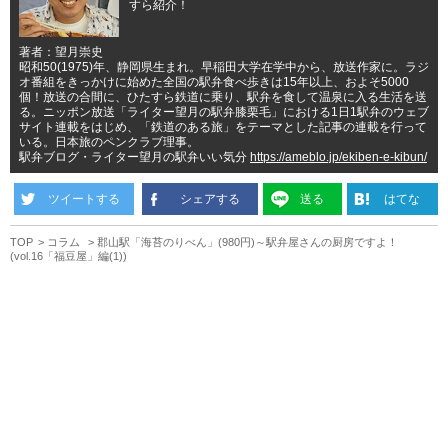
すら紹介！
著者：望月崇史
昭和50(1975)年、静岡県生まれ。早稲田大学在学中から、放送作家に。ラジ
オ番組をきっかけに始めた全国の駅弁食べ歩きは15年以上、およそ5000
個！放送の合間に、ひたすら鉄道に乗り、駅弁を食して温泉に入る生活を送
る。ニッポン放送「ライター望月の駅弁膝栗毛」における1日1駅弁のウェブ
サイト連載をはじめ、「鉄道のある旅」をテーマとした記事の連載を行って
いる。日本旅のペンクラブ理事。
駅弁ブログ・ライター望月の駅弁いい気分
https://ameblo.jp/ekiben-e-kibun/
ツイートする
シェアする
送る
はてな
TOP
コラム
郡山駅「海苔のりべん」(980円)～駅弁屋さんの厨房ですよ！
(vol.16「福豆屋」編(1))