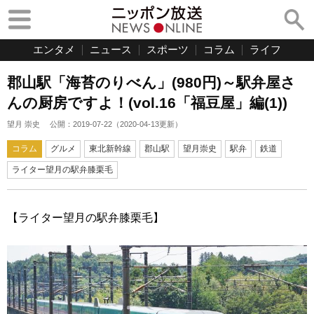
エンタメ
ニュース
スポーツ
コラム
ライフ
郡山駅「海苔のりべん」(980円)～駅弁屋さ
んの厨房ですよ！(vol.16「福豆屋」編(1))
望月 崇史
公開：
2019-07-22
（
2020-04-13
更新）
コラム
グルメ
東北新幹線
郡山駅
望月崇史
駅弁
鉄道
ライター望月の駅弁膝栗毛
【ライター望月の駅弁膝栗毛】