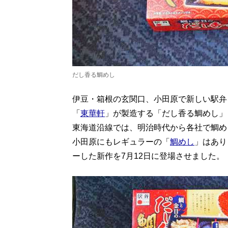
だし香る鯛めし
伊豆・箱根の玄関口、小田原で新しい駅弁
「
東華軒
」が製造する「だし香る鯛めし」（
東海道沿線では、明治時代から各社で鯛め
小田原にもレギュラーの「
鯛めし
」はあり
ーした新作を7月12日に登場させました。