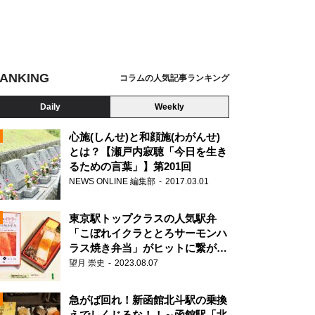
ANKING
コラムの人気記事ランキング
Daily
Weekly
心施(しんせ)と和顔施(わがんせ)
とは？【瀬戸内寂聴「今日を生き
るための言葉」】第201回
NEWS ONLINE 編集部
2017.03.01
東京駅トップクラスの人気駅弁
「こぼれイクラととろサーモンハ
ラス焼き弁当」がヒットに繋がっ
た理由
望月 崇史
2023.08.07
N
急がば回れ！新函館北斗駅の乗換
えでしくじるな！！～函館駅「北