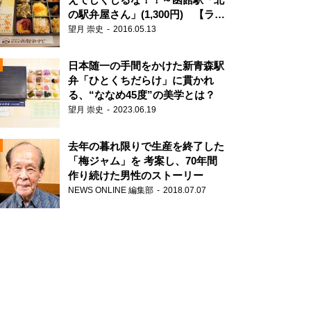
の駅弁屋さん」(1,300円) 【ライ
ター望月の駅弁膝栗毛】
望月 崇史
2016.05.13
N
日本随一の手間をかけた新青森駅
弁「ひとくちだらけ」に貫かれ
る、“ななめ45度”の美学とは？
望月 崇史
2023.06.19
去年の暮れ限りで生産を終了した
「梅ジャム」を 考案し、70年間
作り続けた男性のストーリー
NEWS ONLINE 編集部
2018.07.07