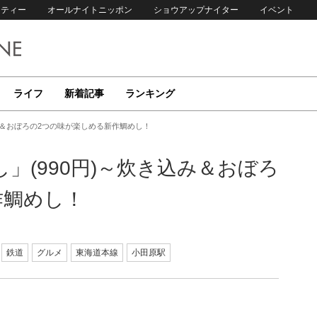
リティー
オールナイトニッポン
ショウアップナイター
イベント
ライフ
新着記事
ランキング
み＆おぼろの2つの味が楽しめる新作鯛めし！
」(990円)～炊き込み＆おぼろ
作鯛めし！
鉄道
グルメ
東海道本線
小田原駅