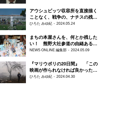
だ6000の命』
アウシュビッツ収容所を直接描く
ことなく、戦争の、ナチスの残虐
さが見える映画 『関心領域』
ひろた みゆ紀
2024.05.24
まちの本屋さんを、何とか残した
い！ 熊野大社参道の由緒ある書
店・三代目の強い思い
NEWS ONLINE 編集部
2024.05.09
『マリウポリの20日間』 「この
映画が作られなければ良かった」
と語る監督
ひろた みゆ紀
2024.04.30