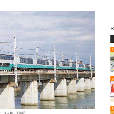
R
線・茅ヶ崎～平塚間