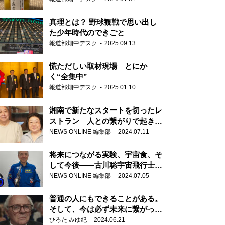
真理とは？ 野球観戦で思い出し
た少年時代のできごと
報道部畑中デスク
2025.09.13
慌ただしい取材現場 とにか
く“全集中”
報道部畑中デスク
2025.01.10
湘南で新たなスタートを切ったレ
ストラン 人との繋がりで起きた
奇跡
NEWS ONLINE 編集部
2024.07.11
将来につながる実験、宇宙食、そ
して今後――古川聡宇宙飛行士単
独インタビュー
NEWS ONLINE 編集部
2024.07.05
普通の人にもできることがある。
そして、今は必ず未来に繋がって
いく……『ONE LIFE 奇跡が繋い
ひろた みゆ紀
2024.06.21