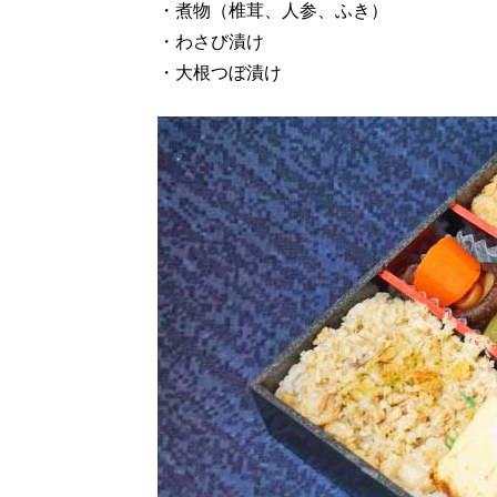
・煮物（椎茸、人参、ふき）
・わさび漬け
・大根つぼ漬け