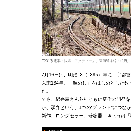
E231系電車・快速「アクティー」、東海道本線・根府
7月16日は、明治18（1885）年に、宇
以来134年、「鯛めし」をはじめとした
た。
でも、駅弁屋さん各社ともに新作の開発を
が、駅弁という、1つの“ブランド”につな
新作、ロングセラー、珍容器…きょうは「