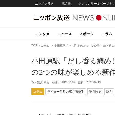
ニッポン放送
番組表
アナウンサー＆パーソナ
エンタメ
ニュース
スポーツ
コラム
TOP
コラム
小田原駅「だし香る鯛めし」(990円)～炊き込
小田原駅「だし香る鯛めし
の2つの味が楽しめる新
2019-07-16
2020-04-13
By -
望月 崇史
公開：
更新：
コラム
ライター望月の駅弁膝栗毛
望月崇史
駅弁