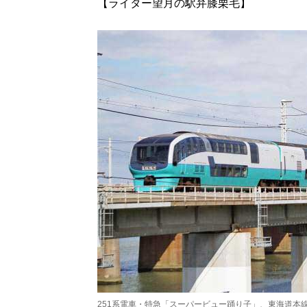
【ライター望月の駅弁膝栗毛】
251系電車・特急「スーパービュー踊り子」、東海道本