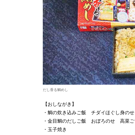
だし香る鯛めし
【おしながき】
・鯛の炊き込みご飯 チダイほぐし身のせ
・金目鯛のだしご飯 おぼろのせ 高菜ご
・玉子焼き