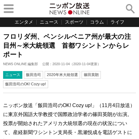
エンタメ
ニュース
スポーツ
コラム
ライフ
フロリダ州、ペンシルベニア州が最大の注
目州～米大統領選 首都ワシントンからレ
ポート
NEWS ONLINE 編集部
公開：
2020-11-04
（
2020-11-04
更新）
ニュース
飯田浩司
2020年米大統領選
篠田英朗
飯田浩司のOK! Cozy up!
ニッポン放送「飯田浩司のOK! Cozy up!」（11月4日放送）
に東京外国語大学教授で国際政治学者の篠田英朗が出演。
投票が開始されたアメリカ大統領選の現在の状況につい
て、産経新聞ワシントン支局長・黒瀬悦成を電話ゲストに