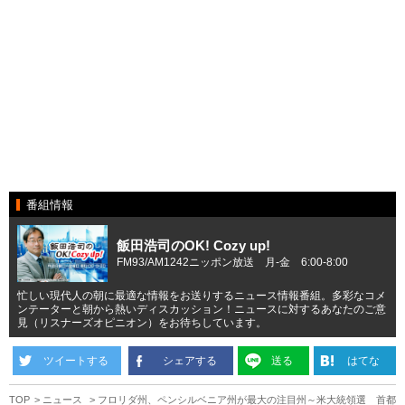
番組情報
飯田浩司のOK! Cozy up!
FM93/AM1242ニッポン放送 月-金 6:00-8:00
忙しい現代人の朝に最適な情報をお送りするニュース情報番組。多彩なコメ
ンテーターと朝から熱いディスカッション！ニュースに対するあなたのご意
見（リスナーズオピニオン）をお待ちしています。
ツイートする
シェアする
送る
はてな
TOP
ニュース
フロリダ州、ペンシルベニア州が最大の注目州～米大統領選 首都