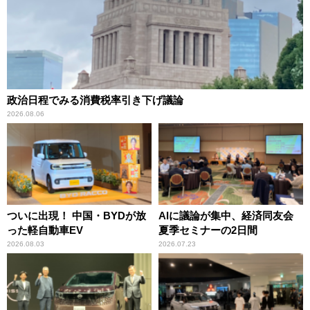
政治日程でみる消費税率引き下げ議論
2026.08.06
ついに出現！ 中国・BYDが放
AIに議論が集中、経済同友会
った軽自動車EV
夏季セミナーの2日間
2026.08.03
2026.07.23