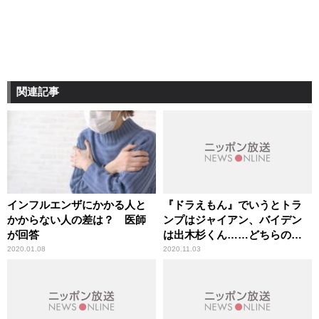
関連記事
インフルエンザにかかる人と
『ドラえもん』でいうとトラ
かからない人の差は？ 医師
ンプはジャイアン、バイデン
が回答
は出木杉くん……どちらのほ
うが日本にはいいのか
2020.01.08
2020.11.03