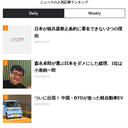
ニュースの人気記事ランキング
Daily
Weekly
日本が核兵器禁止条約に署名できない2つの理
由
2020.10.27
森永卓郎が選ぶ日本をダメにした総理、1位は
小泉純一郎
2018.08.22
ついに出現！ 中国・BYDが放った軽自動車EV
2026.08.03