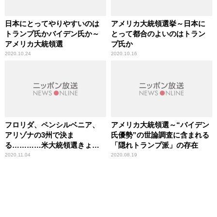
日本にとってやりやすいのは
アメリカ大統領選挙～日本に
トランプ氏かバイデン氏か～
とって都合のよいのはトラン
アメリカ大統領選
プ氏か
2020.10.24
2020.10.16
フロリダ、ペンシルベニア、
アメリカ大統領選～“バイデン
アリゾナの3州で決ま
氏優勢”の世論調査に含まれる
る…………米大統領選きょう
「隠れトランプ派」の存在
投票日 激戦の行方は
2020.11.04
2020.08.19