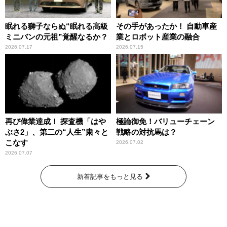
眠れる獅子ならぬ“眠れる高級
その手があったか！ 自動車産
ミニバンの元祖”覚醒なるか？
業とロボット産業の融合
2026.07.17
2026.07.15
再び偉業達成！ 探査機「はや
極論御免！バリューチェーン
ぶさ2」、第二の“人生”粛々と
戦略の対抗馬は？
こなす
2026.07.02
2026.07.07
新着記事をもっと見る