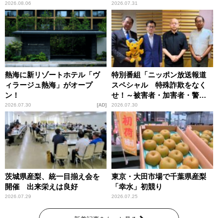
恵
2026.08.06
2026.07.31
熱海に新リゾートホテル「ヴ
特別番組「ニッポン放送報道
ィラージュ熱海」がオープ
スペシャル 特殊詐欺をなく
ン！
せ！～被害者・加害者・警視
庁が語るトクリュウの実態
2026.07.30
AD
2026.07.30
～」放送
茨城県産梨、統一目揃え会を
東京・大田市場で千葉県産梨
開催 出来栄えは良好
「幸水」初競り
2026.07.29
2026.07.25