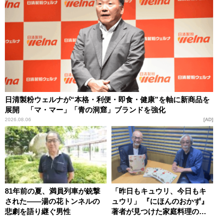
日清製粉ウェルナが“本格・利便・即食・健康”を軸に新商品を
展開 「マ・マー」「青の洞窟」ブランドを強化
2026.08.06
AD
81年前の夏、満員列車が銃撃
「昨日もキュウリ、今日もキ
された――湯の花トンネルの
ュウリ」 『にほんのおかず』
悲劇を語り継ぐ男性
著者が見つけた家庭料理の知