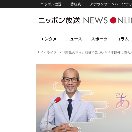
ニッポン放送
番組表
アナウンサー＆パーソナ
エンタメ
ニュース
スポーツ
コラム
TOP
ライフ
『離島の本屋』取材で気づいた「本以外に売ら