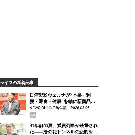
ライフの新着記事
日清製粉ウェルナが“本格・利
便・即食・健康”を軸に新商品を
展開 「マ・マー」「青の洞窟」
NEWS ONLINE 編集部
2026.08.06
ブランドを強化
AD
81年前の夏、満員列車が銃撃され
た――湯の花トンネルの悲劇を語