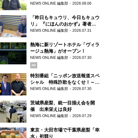
り継ぐ男性
NEWS ONLINE 編集部
2026.08.06
「昨日もキュウリ、今日もキュウ
リ」 『にほんのおかず』著者が
見つけた家庭料理の知恵
NEWS ONLINE 編集部
2026.07.31
熱海に新リゾートホテル「ヴィラ
ージュ熱海」がオープン！
NEWS ONLINE 編集部
2026.07.30
AD
特別番組「ニッポン放送報道スペ
シャル 特殊詐欺をなくせ！～被
害者・加害者・警視庁が語るトク
NEWS ONLINE 編集部
2026.07.30
リュウの実態～」放送
茨城県産梨、統一目揃え会を開
催 出来栄えは良好
NEWS ONLINE 編集部
2026.07.29
東京・大田市場で千葉県産梨「幸
水」初競り