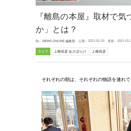
『離島の本屋』取材で気
か」とは？
2021-01-20
2021-01-
By -
NEWS ONLINE 編集部
公開：
更新：
ライフ
上柳昌彦 あさぼらけ
上柳昌彦
それぞれの朝は、それぞれの物語を連れて