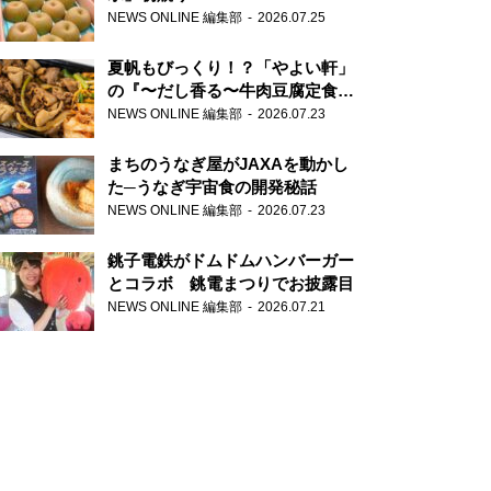
NEWS ONLINE 編集部
2026.07.25
夏帆もびっくり！？「やよい軒」
の『〜だし香る〜牛肉豆腐定食』
が香り高すぎる
NEWS ONLINE 編集部
2026.07.23
まちのうなぎ屋がJAXAを動かし
た─うなぎ宇宙食の開発秘話
NEWS ONLINE 編集部
2026.07.23
銚子電鉄がドムドムハンバーガー
とコラボ 銚電まつりでお披露目
NEWS ONLINE 編集部
2026.07.21