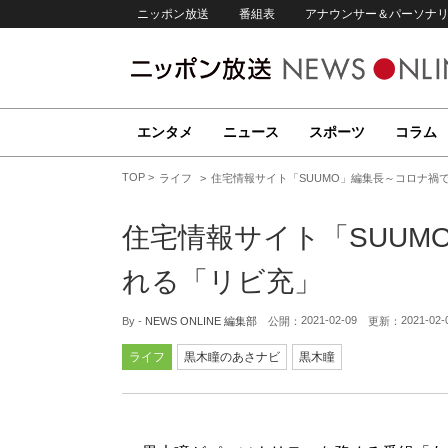
ニッポン放送
番組表
アナウンサー＆パーソナ
エンタメ
ニュース
スポーツ
コラム
TOP
ライフ
住宅情報サイト「SUUMO」編集長～コロナ禍
住宅情報サイト「SUUM
れる「リビ充」
2021-02-09
2021-02-
By -
NEWS ONLINE 編集部
公開：
更新：
ライフ
黒木瞳のあさナビ
黒木瞳