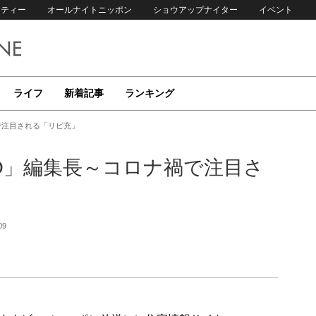
リティー
オールナイトニッポン
ショウアップナイター
イベント
ライフ
新着記事
ランキング
で注目される「リビ充」
O」編集長～コロナ禍で注目さ
09