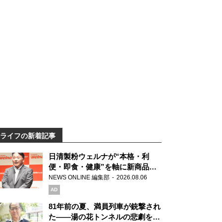
ライフの新着記事
日清製粉ウェルナが“本格・利
便・即食・健康”を軸に新商品を
展開 「マ・マー」「青の洞窟」
NEWS ONLINE 編集部
2026.08.06
ブランドを強化
AD
81年前の夏、満員列車が銃撃され
た――湯の花トンネルの悲劇を語