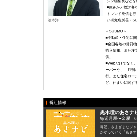
ジン編集長などを
■住みかえ検討者
トレンド発信を行
池本洋一
い研究所所長・S
＜SUUMO＞
■不動産・住宅に
■全国各地の賃貸
購入情報、また注
供。
■Webだけでなく
ーパーや、「月刊
行。また住宅ロー
ど、住まいに関す
番組情報
黒木瞳のあさナ
毎週月曜〜金曜 6:41
毎朝、さまざまなジャ
かがっていく「あさナ