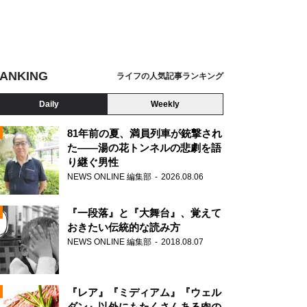
ANKING
ライフの人気記事ランキング
Daily
Weekly
81年前の夏、満員列車が銃撃され
た――湯の花トンネルの悲劇を語
り継ぐ男性
N
NEWS ONLINE 編集部
2026.08.06
AD
『一段落』と『大舞台』、覚えて
おきたい伝統的な読み方
NEWS ONLINE 編集部
2018.08.07
N
『レア』『ミディアム』『ウェル
ダン』以外にもたくさんある肉の