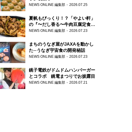
NEWS ONLINE 編集部
2026.07.25
夏帆もびっくり！？「やよい軒」
の『〜だし香る〜牛肉豆腐定食』
が香り高すぎる
NEWS ONLINE 編集部
2026.07.23
まちのうなぎ屋がJAXAを動かし
た─うなぎ宇宙食の開発秘話
NEWS ONLINE 編集部
2026.07.23
銚子電鉄がドムドムハンバーガー
とコラボ 銚電まつりでお披露目
NEWS ONLINE 編集部
2026.07.21