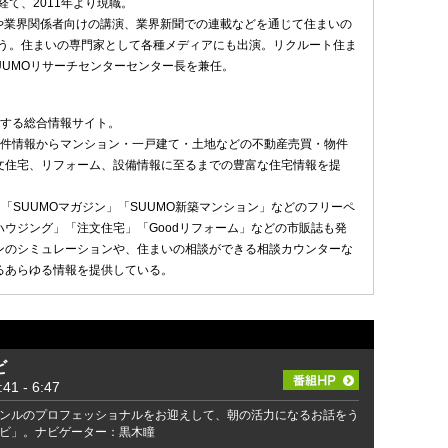
経て、2011年より現職。
や業界関係者向けの講演、業界新聞での連載などを通じて住まいの
う。住まいの専門家として各種メディアにも出演。リクルート住ま
UUMOリサーチセンターセンター長を兼任。
関する総合情報サイト。
物件情報からマンション・一戸建て・土地などの不動産売買・物件
文住宅、リフォーム、設備情報に至るまでの豊富な住宅情報を提
、「SUUMOマガジン」「SUUMO新築マンション」などのフリーペ
ハウジング」「注文住宅」「Goodリフォーム」などの市販誌も発
ンのシミュレーションや、住まいの相談ができる相談カウンターな
るあらゆる情報を提供している。
ビ
 - 6:47
ンルのプロフェッショナルをお迎えして、朝の活力になるお話をう
ビ」。ナビゲーター：黒木瞳