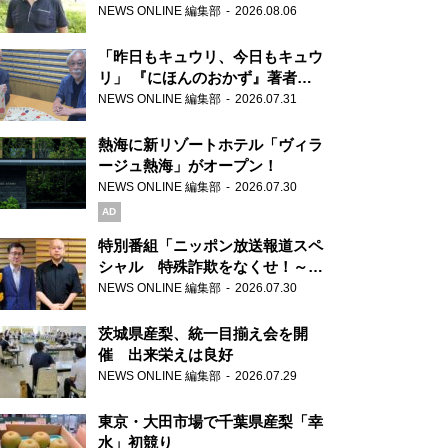
り継ぐ男性
NEWS ONLINE 編集部
2026.08.06
「昨日もキュウリ、今日もキュウ
リ」 『にほんのおかず』著者が
見つけた家庭料理の知恵
NEWS ONLINE 編集部
2026.07.31
熱海に新リゾートホテル「ヴィラ
ージュ熱海」がオープン！
NEWS ONLINE 編集部
2026.07.30
AD
特別番組「ニッポン放送報道スペ
シャル 特殊詐欺をなくせ！～被
害者・加害者・警視庁が語るトク
NEWS ONLINE 編集部
2026.07.30
リュウの実態～」放送
茨城県産梨、統一目揃え会を開
催 出来栄えは良好
NEWS ONLINE 編集部
2026.07.29
東京・大田市場で千葉県産梨「幸
水」初競り