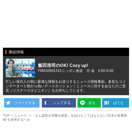
番組情報
飯田浩司のOK! Cozy up!
FM93/AM1242ニッポン放送 月-金 6:00-8:00
忙しい現代人の朝に最適な情報をお送りするニュース情報番組。多彩なコメ
ンテーターと朝から熱いディスカッション！ニュースに対するあなたのご意
見（リスナーズオピニオン）をお待ちしています。
ツイートする
シェアする
送る
はてな
TOP
ニュース
「まん延防止等重点措置」を設けなくてはならない“日本の有事体
制”を再考するべき