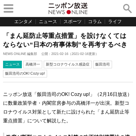
エンタメ
ニュース
スポーツ
コラム
ライフ
「まん延防止等重点措置」を設けなくては
ならない“日本の有事体制”を再考するべき
NEWS ONLINE 編集部
公開：
2021-02-16
（
2021-02-16
更新）
ニュース
高橋洋一
新型コロナウイルス感染症
飯田浩司
飯田浩司のOK! Cozy up!
ニッポン放送「飯田浩司のOK! Cozy up!」（2月16日放送）
に数量政策学者・内閣官房参与の高橋洋一が出演。新型コ
ロナウイルス対策として新たに設けられた「まん延防止等
重点措置」について解説した。