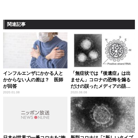
関連記事
インフルエンザにかかる人と
「無症状では『後遺症』は出
かからない人の差は？ 医師
ません」コロナの恐怖を煽る
が回答
だけの誤ったメディアの語法
に辛坊治郎が異議
2020.01.08
2020.08.08
日本が世界で一番コロナを“怖
新型コロナは「“新しいタイプ