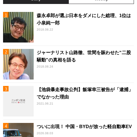
森永卓郎が選ぶ日本をダメにした総理、1位は
小泉純一郎
2018.08.22
ジャーナリスト山路徹、世間を賑わせた“二股
騒動”の真相を語る
2018.08.24
【池袋暴走事故公判】飯塚幸三被告が「逮捕」
でなかった理由
2021.06.21
ついに出現！ 中国・BYDが放った軽自動車EV
2026.08.03