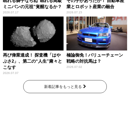
眠れる獅子ならぬ“眠れる高級
その手があったか！ 自動車産
ミニバンの元祖”覚醒なるか？
業とロボット産業の融合
2026.07.17
2026.07.15
再び偉業達成！ 探査機「はや
極論御免！バリューチェーン
ぶさ2」、第二の“人生”粛々と
戦略の対抗馬は？
こなす
2026.07.02
2026.07.07
新着記事をもっと見る