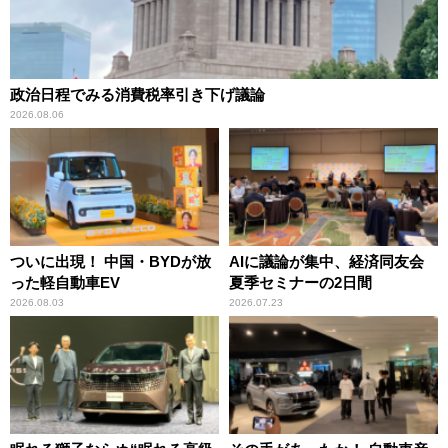
政治日程でみる消費税率引き下げ議論
2026.08.06
ついに出現！ 中国・BYDが放
AIに議論が集中、経済同友会
った軽自動車EV
夏季セミナーの2日間
2026.08.03
2026.07.23