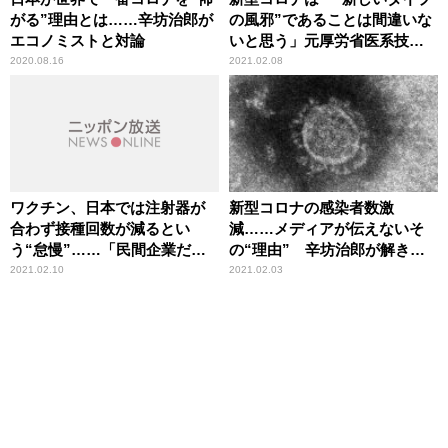
がる”理由とは……辛坊治郎が
の風邪”であることは間違いな
エコノミストと対論
いと思う」元厚労省医系技官
が見解
2020.08.16
2021.02.08
ワクチン、日本では注射器が
新型コロナの感染者数激
合わず接種回数が減るとい
減……メディアが伝えないそ
う“怠慢”……「民間企業だっ
の“理由” 辛坊治郎が解き明
たら責任を問われる大問題」
かす
2021.02.10
2021.02.03
辛坊治郎が非難