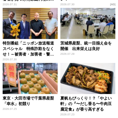
恵
2026.07.31
2026.07.30
AD
特別番組「ニッポン放送報道
茨城県産梨、統一目揃え会を
スペシャル 特殊詐欺をなく
開催 出来栄えは良好
せ！～被害者・加害者・警視
2026.07.29
庁が語るトクリュウの実態
2026.07.30
～」放送
東京・大田市場で千葉県産梨
夏帆もびっくり！？「やよい
「幸水」初競り
軒」の『〜だし香る〜牛肉豆
腐定食』が香り高すぎる
2026.07.25
2026.07.23