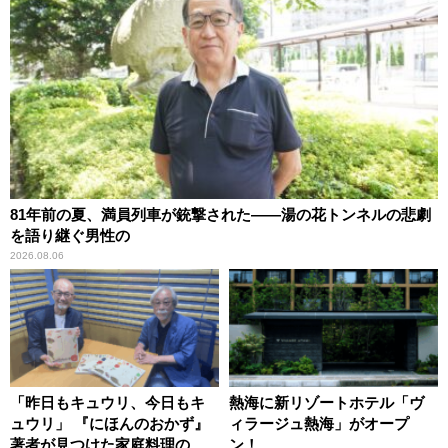
81年前の夏、満員列車が銃撃された――湯の花トンネルの悲劇
を語り継ぐ男性の
2026.08.06
「昨日もキュウリ、今日もキ
熱海に新リゾートホテル「ヴ
ュウリ」 『にほんのおかず』
ィラージュ熱海」がオープ
著者が見つけた家庭料理の知
ン！