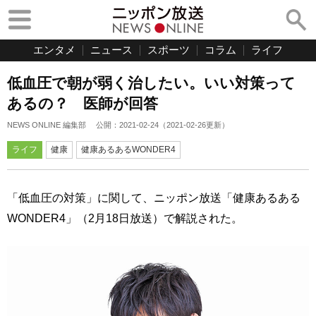
エンタメ
ニュース
スポーツ
コラム
ライフ
低血圧で朝が弱く治したい。いい対策って
あるの？ 医師が回答
NEWS ONLINE 編集部
公開：
2021-02-24
（
2021-02-26
更新）
ライフ
健康
健康あるあるWONDER4
「低血圧の対策」に関して、ニッポン放送「健康あるある
WONDER4」（2月18日放送）で解説された。