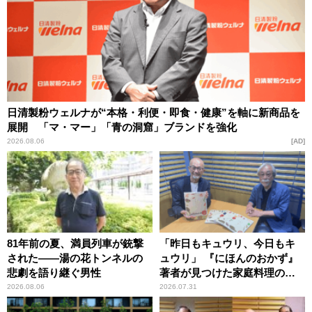
日清製粉ウェルナが“本格・利便・即食・健康”を軸に新商品を
展開 「マ・マー」「青の洞窟」ブランドを強化
2026.08.06
AD
81年前の夏、満員列車が銃撃
「昨日もキュウリ、今日もキ
された――湯の花トンネルの
ュウリ」 『にほんのおかず』
悲劇を語り継ぐ男性
著者が見つけた家庭料理の知
恵
2026.08.06
2026.07.31