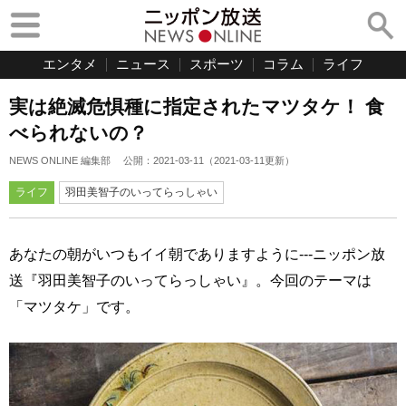
エンタメ
ニュース
スポーツ
コラム
ライフ
実は絶滅危惧種に指定されたマツタケ！ 食
べられないの？
NEWS ONLINE 編集部
公開：
2021-03-11
（
2021-03-11
更新）
ライフ
羽田美智子のいってらっしゃい
あなたの朝がいつもイイ朝でありますように---ニッポン放
送『羽田美智子のいってらっしゃい』。今回のテーマは
「マツタケ」です。