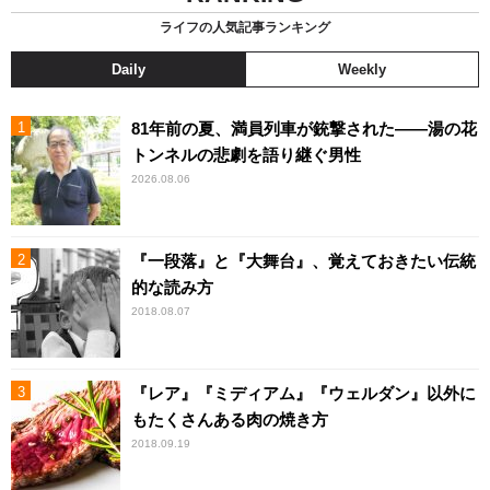
ライフの人気記事ランキング
Daily
Weekly
81年前の夏、満員列車が銃撃された――湯の花
トンネルの悲劇を語り継ぐ男性
2026.08.06
『一段落』と『大舞台』、覚えておきたい伝統
的な読み方
2018.08.07
『レア』『ミディアム』『ウェルダン』以外に
もたくさんある肉の焼き方
2018.09.19