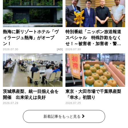
熱海に新リゾートホテル「ヴ
特別番組「ニッポン放送報道
ィラージュ熱海」がオープ
スペシャル 特殊詐欺をなく
ン！
せ！～被害者・加害者・警視
庁が語るトクリュウの実態
2026.07.30
AD
2026.07.30
～」放送
茨城県産梨、統一目揃え会を
東京・大田市場で千葉県産梨
開催 出来栄えは良好
「幸水」初競り
2026.07.29
2026.07.25
新着記事をもっと見る