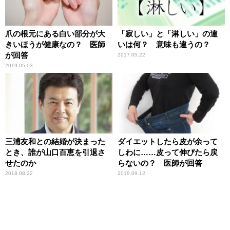
爪の根元にある白い部分が大
「寂しい」と「淋しい」の違
きいほうが健康なの？ 医師
いは何？ 意味も違うの？
が回答
2017.05.22
2019.05.03
三浦友和との結婚が決まった
ダイエットしたら皮が余って
とき、誰が山口百恵を引退さ
しわに……皮って伸びたら戻
せたのか
らないの？ 医師が回答
2018.08.22
2019.09.12