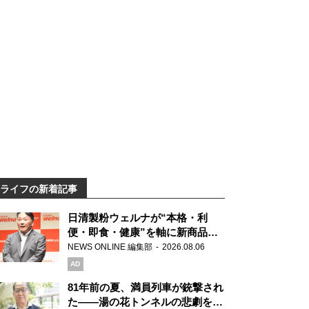
ライフの新着記事
日清製粉ウェルナが“本格・利
便・即食・健康”を軸に新商品を
展開 「マ・マー」「青の洞窟」
NEWS ONLINE 編集部
2026.08.06
ブランドを強化
AD
81年前の夏、満員列車が銃撃され
た――湯の花トンネルの悲劇を語