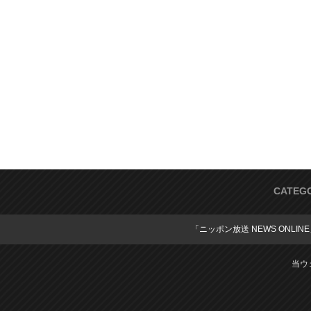
CATEG
「ニッポン放送 NEWS ONLIN
当ウ