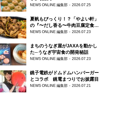
NEWS ONLINE 編集部
2026.07.25
夏帆もびっくり！？「やよい軒」
の『〜だし香る〜牛肉豆腐定食』
が香り高すぎる
NEWS ONLINE 編集部
2026.07.23
まちのうなぎ屋がJAXAを動かし
た─うなぎ宇宙食の開発秘話
NEWS ONLINE 編集部
2026.07.23
銚子電鉄がドムドムハンバーガー
とコラボ 銚電まつりでお披露目
NEWS ONLINE 編集部
2026.07.21