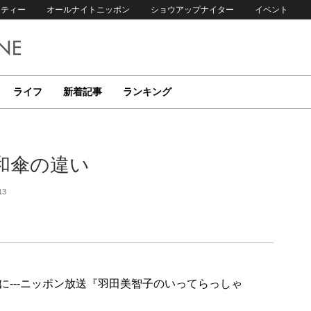
リティー
オールナイトニッポン
ショウアップナイター
イベント
ライフ
新着記事
ランキング
和傘の違い
13
---ニッポン放送『羽田美智子のいってらっしゃ