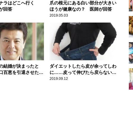
ナラはどこへ行く
爪の根元にある白い部分が大きい
が回答
ほうが健康なの？ 医師が回答
2019.05.03
の結婚が決まったと
ダイエットしたら皮が余ってしわ
口百恵を引退させたの
に……皮って伸びたら戻らない
の？ 医師が回答
2019.09.12