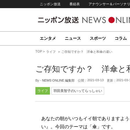
ニッポン放送
番組表
アナウンサー＆パーソナ
エンタメ
ニュース
スポーツ
コラム
TOP
ライフ
ご存知ですか？ 洋傘と和傘の違い
ご存知ですか？ 洋傘と
2021-03-13
2021-03-
By -
NEWS ONLINE 編集部
公開：
更新：
ライフ
羽田美智子のいってらっしゃい
あなたの朝がいつもイイ朝でありますように
い』。今回のテーマは「傘」です。