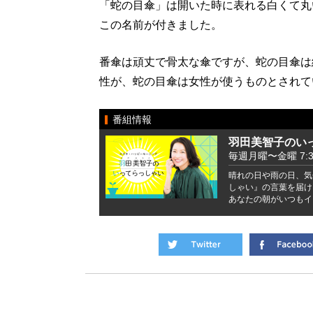
「蛇の目傘」は開いた時に表れる白くて丸
この名前が付きました。
番傘は頑丈で骨太な傘ですが、蛇の目傘は
性が、蛇の目傘は女性が使うものとされて
番組情報
羽田美智子のい
毎週月曜〜金曜 7:37 
晴れの日や雨の日、気
しゃい』の言葉を届け
あなたの朝がいつもイ