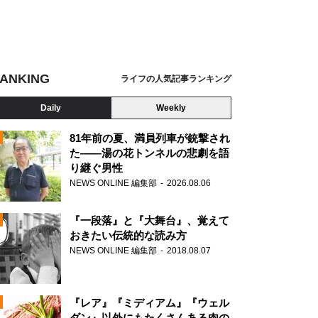
ANKING
ライフの人気記事ランキング
Daily
Weekly
81年前の夏、満員列車が銃撃され
た――湯の花トンネルの悲劇を語
り継ぐ男性
N
NEWS ONLINE 編集部
2026.08.06
AD
『一段落』と『大舞台』、覚えて
おきたい伝統的な読み方
NEWS ONLINE 編集部
2018.08.07
N
『レア』『ミディアム』『ウェル
ダン』以外にもたくさんある肉の