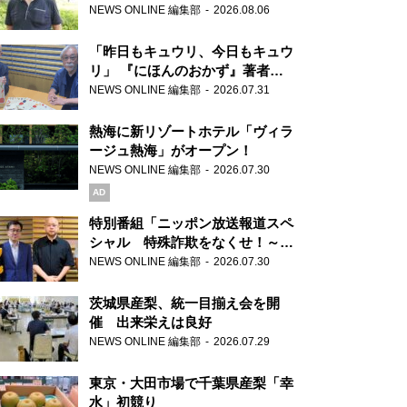
り継ぐ男性
NEWS ONLINE 編集部
2026.08.06
「昨日もキュウリ、今日もキュウ
リ」 『にほんのおかず』著者が
見つけた家庭料理の知恵
NEWS ONLINE 編集部
2026.07.31
熱海に新リゾートホテル「ヴィラ
ージュ熱海」がオープン！
NEWS ONLINE 編集部
2026.07.30
AD
特別番組「ニッポン放送報道スペ
シャル 特殊詐欺をなくせ！～被
害者・加害者・警視庁が語るトク
NEWS ONLINE 編集部
2026.07.30
リュウの実態～」放送
茨城県産梨、統一目揃え会を開
催 出来栄えは良好
NEWS ONLINE 編集部
2026.07.29
東京・大田市場で千葉県産梨「幸
水」初競り