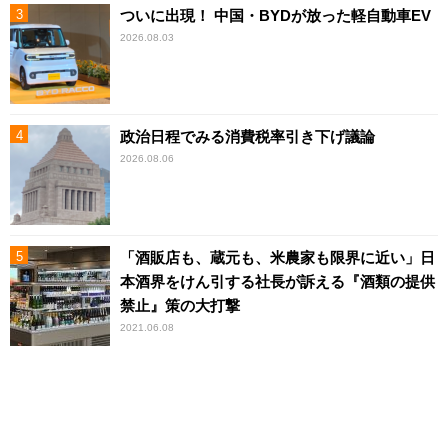
ついに出現！ 中国・BYDが放った軽自動車EV
2026.08.03
政治日程でみる消費税率引き下げ議論
2026.08.06
「酒販店も、蔵元も、米農家も限界に近い」日
本酒界をけん引する社長が訴える『酒類の提供
禁止』策の大打撃
2021.06.08