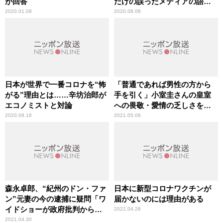
が回答
だけの誤ったメディアの語法
に辛坊治郎が異議
2020.01.08
2020.08.08
日本が世界で一番コロナを“怖
「普通であれば男性の方から
がる”理由とは……辛坊治郎が
手を引く」小室圭さんの皇室
エコノミストと対論
への畏敬・愛情の乏しさを竹
田恒泰氏が指摘
2020.08.16
2021.05.06
森永卓郎、“紀州のドン・ファ
日本に新型コロナワクチンが
ン”元妻の今の逮捕に疑問「ワ
届かないのには理由がある
イドショーが政府批判からガ
2021.04.28
ラッと矛先を変える」
2021.04.30