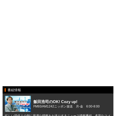
番組情報
飯田浩司のOK! Cozy up!
FM93/AM1242ニッポン放送 月-金 6:00-8:00
忙しい現代人の朝に最適な情報をお送りするニュース情報番組。多彩なコメ