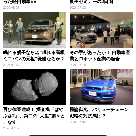
った軽自動車EV
夏季セミナーの2日間
2026.08.03
2026.07.23
眠れる獅子ならぬ“眠れる高級
その手があったか！ 自動車産
ミニバンの元祖”覚醒なるか？
業とロボット産業の融合
2026.07.17
2026.07.15
再び偉業達成！ 探査機「はや
極論御免！バリューチェーン
ぶさ2」、第二の“人生”粛々と
戦略の対抗馬は？
こなす
2026.07.02
2026.07.07