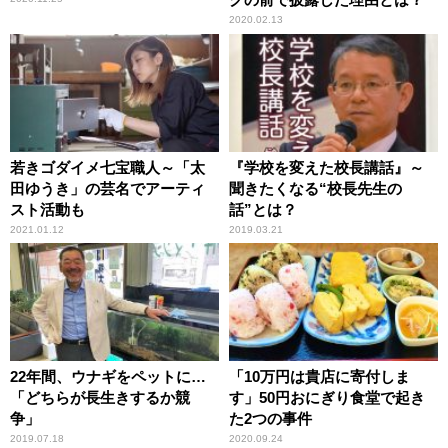
2020.02.13
若きゴダイメ七宝職人～「太
『学校を変えた校長講話』～
田ゆうき」の芸名でアーティ
聞きたくなる“校長先生の
スト活動も
話”とは？
2021.01.12
2019.03.21
22年間、ウナギをペットに…
「10万円は貴店に寄付しま
「どちらが長生きするか競
す」50円おにぎり食堂で起き
争」
た2つの事件
2019.07.18
2020.09.24