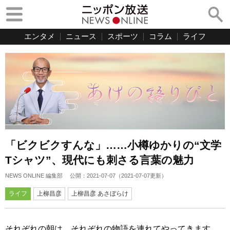
エンタメ
ニュース
スポーツ
コラム
ライフ
「ビクビクすんな」……小樽ゆかりの“文学
Tシャツ”、現代にも刺さる言葉の魅力
NEWS ONLINE 編集部
公開：
2021-07-07
（
2021-07-07
更新）
ライフ
上柳昌彦
上柳昌彦 あさぼらけ
それぞれの朝は、それぞれの物語を連れてやってきます。