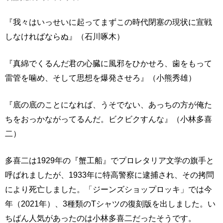
『我々はいっせいに起ってまずこの時代閉塞の現状に宣戦
しなければならぬ』（石川啄木）
『真綿でくるんだ君の心臓に風邪をひかせろ、歯をもって
雷管を噛め、そして思想を爆発させろ』（小熊秀雄）
『底の底のことになれば、うそでない、あっちの方が俺た
ちをおっかながってるんだ。ビクビクすんな』（小林多喜
二）
多喜二は1929年の『蟹工船』でプロレタリア文学の旗手と
呼ばれましたが、1933年に特高警察に逮捕され、その拷問
により死亡しました。「ジーンズショップロッキ」では今
年（2021年）、3種類のTシャツの復刻版を出しました。い
ちばん人気があったのは小林多喜二だったそうです。