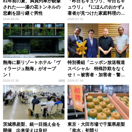
81年前の夏、満員列車が銃撃
「昨日もキュウリ、今日もキ
された――湯の花トンネルの
ュウリ」 『にほんのおかず』
悲劇を語り継ぐ男性
著者が見つけた家庭料理の知
恵
2026.08.06
2026.07.31
熱海に新リゾートホテル「ヴ
特別番組「ニッポン放送報道
ィラージュ熱海」がオープ
スペシャル 特殊詐欺をなく
ン！
せ！～被害者・加害者・警視
庁が語るトクリュウの実態
2026.07.30
AD
2026.07.30
～」放送
茨城県産梨、統一目揃え会を
東京・大田市場で千葉県産梨
開催 出来栄えは良好
「幸水」初競り