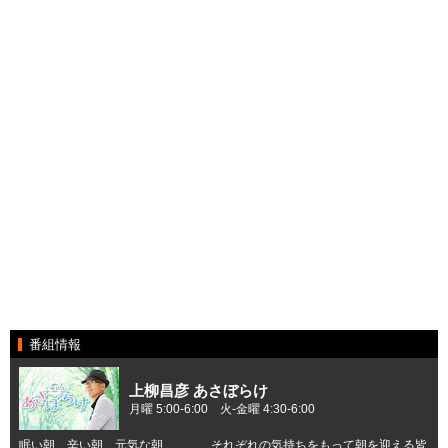
番組情報
上柳昌彦 あさぼらけ
月曜 5:00-6:00 火-金曜 4:30-6:00
眠い朝、辛い朝、元気な朝、、、、それぞれの気持ちをもって朝を迎える皆