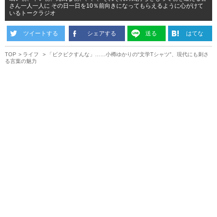
さん一人一人に その日一日を10％前向きになってもらえるように心がけて
いるトークラジオ
ツイートする
シェアする
送る
はてな
TOP
ライフ
「ビクビクすんな」……小樽ゆかりの“文学Tシャツ”、現代にも刺さ
る言葉の魅力