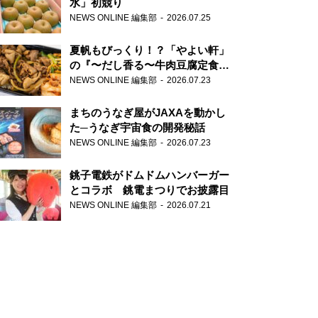
水」初競り
NEWS ONLINE 編集部
2026.07.25
夏帆もびっくり！？「やよい軒」
の『〜だし香る〜牛肉豆腐定食』
が香り高すぎる
NEWS ONLINE 編集部
2026.07.23
まちのうなぎ屋がJAXAを動かし
た─うなぎ宇宙食の開発秘話
NEWS ONLINE 編集部
2026.07.23
銚子電鉄がドムドムハンバーガー
とコラボ 銚電まつりでお披露目
NEWS ONLINE 編集部
2026.07.21