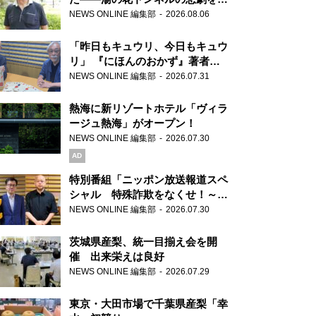
り継ぐ男性
NEWS ONLINE 編集部
2026.08.06
「昨日もキュウリ、今日もキュウ
リ」 『にほんのおかず』著者が
見つけた家庭料理の知恵
NEWS ONLINE 編集部
2026.07.31
熱海に新リゾートホテル「ヴィラ
ージュ熱海」がオープン！
NEWS ONLINE 編集部
2026.07.30
AD
特別番組「ニッポン放送報道スペ
シャル 特殊詐欺をなくせ！～被
害者・加害者・警視庁が語るトク
NEWS ONLINE 編集部
2026.07.30
リュウの実態～」放送
茨城県産梨、統一目揃え会を開
催 出来栄えは良好
NEWS ONLINE 編集部
2026.07.29
東京・大田市場で千葉県産梨「幸