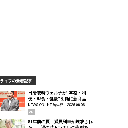
ライフの新着記事
日清製粉ウェルナが“本格・利
便・即食・健康”を軸に新商品を
展開 「マ・マー」「青の洞窟」
NEWS ONLINE 編集部
2026.08.06
ブランドを強化
AD
81年前の夏、満員列車が銃撃され
た――湯の花トンネルの悲劇を語