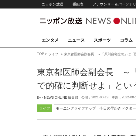
ニッポン放送
番組表
アナウンサー＆パーソナ
エンタメ
ニュース
スポーツ
コラム
TOP
ライフ
東京都医師会副会長 ～「原則自宅療養」は「
東京都医師会副会長 ～
で的確に判断せよ」とい
2021-08-19
2022-08-
By -
NEWS ONLINE 編集部
公開：
更新：
ライフ
モーニングライフアップ 今日の早起きドクター