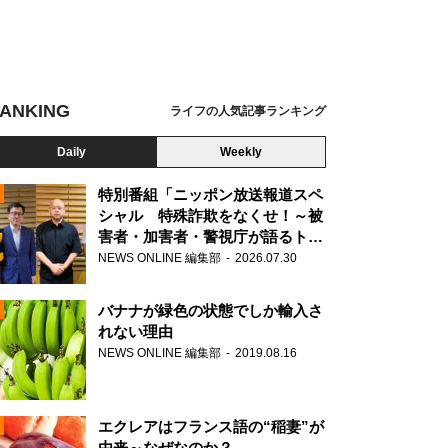
ANKING
ライフの人気記事ランキング
Daily
Weekly
特別番組「ニッポン放送報道スペ
シャル 特殊詐欺をなくせ！～被
害者・加害者・警視庁が語るトク
N
リュウの実態～」放送
NEWS ONLINE 編集部
2026.07.30
AD
バナナが緑色の状態でしか輸入さ
れない理由
NEWS ONLINE 編集部
2019.08.16
N
エクレアはフランス語の“稲妻”が
由来～なぜなのか？