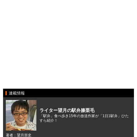
連載情報
ライター望月の駅弁膝栗毛
「駅弁」食べ歩き15年の放送作家が「1日1駅弁」ひた
すら紹介！
著者：望月崇史