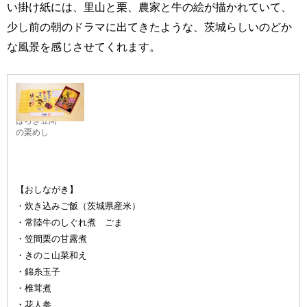
い掛け紙には、里山と栗、農家と牛の絵が描かれていて、
少し前の朝のドラマに出てきたような、茨城らしいのどか
な風景を感じさせてくれます。
常陸牛とい
ばらき笠間
の栗めし
【おしながき】
・炊き込みご飯（茨城県産米）
・常陸牛のしぐれ煮 ごま
・笠間栗の甘露煮
・きのこ山菜和え
・錦糸玉子
・椎茸煮
・花人参