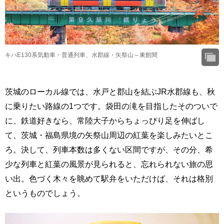
キハE130系気動車・普通列車、水郡線・矢祭山～東館間
茨城のローカル線では、水戸と郡山を結ぶJR水郡線も、秋
に乗りたい路線の1つです。袋田の滝を目指したそのついで
に、鉄道好きなら、常陸大子からちょっぴり足を伸ばし
て、茨城・福島県境の矢祭山周辺の紅葉を楽しみたいとこ
ろ。決して、列車本数は多くない区間ですが、その分、希
少な列車と紅葉の風景が見られると、忘れられない旅の思
い出。色づく木々を眺めて駅弁をいただけば、それは格別
というものでしょう。