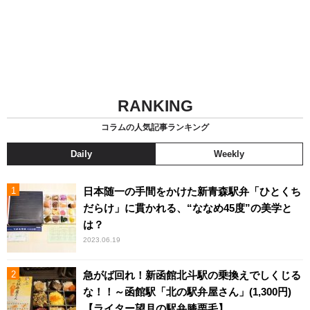
RANKING
コラムの人気記事ランキング
Daily
Weekly
日本随一の手間をかけた新青森駅弁「ひとくち
だらけ」に貫かれる、“ななめ45度”の美学と
は？
2023.06.19
急がば回れ！新函館北斗駅の乗換えでしくじる
な！！～函館駅「北の駅弁屋さん」(1,300円)
【ライター望月の駅弁膝栗毛】