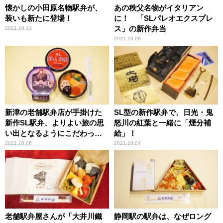
懐かしの小田原名物駅弁が、
あの秩父名物がイタリアン
装いも新たに登場！
に！ 「SLパレオエクスプレ
ス」の新作弁当
2021.10.13
2021.10.08
新津の老舗駅弁店が手掛けた
SL型の新作駅弁で、日光・鬼
新作SL駅弁、よりよい旅の思
怒川の紅葉と一緒に「煙分補
い出となるようにこだわった
給」！
ポイントとは？
2021.10.06
2021.10.04
老舗駅弁屋さんが「大井川鐵
静岡駅の駅弁は、なぜロング