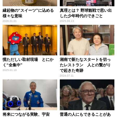
縁起物の“スイーツ”に込める
真理とは？ 野球観戦で思い出
様々な意味
した少年時代のできごと
2026.01.01
2025.09.13
慌ただしい取材現場 とにか
湘南で新たなスタートを切っ
く“全集中”
たレストラン 人との繋がり
で起きた奇跡
2025.01.10
2024.07.11
将来につながる実験、宇宙
普通の人にもできることがあ