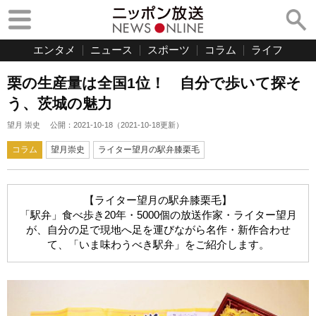
エンタメ
ニュース
スポーツ
コラム
ライフ
栗の生産量は全国1位！ 自分で歩いて探そ
う、茨城の魅力
望月 崇史
公開：
2021-10-18
（
2021-10-18
更新）
コラム
望月崇史
ライター望月の駅弁膝栗毛
【ライター望月の駅弁膝栗毛】
「駅弁」食べ歩き20年・5000個の放送作家・ライター望月
が、自分の足で現地へ足を運びながら名作・新作合わせ
て、「いま味わうべき駅弁」をご紹介します。