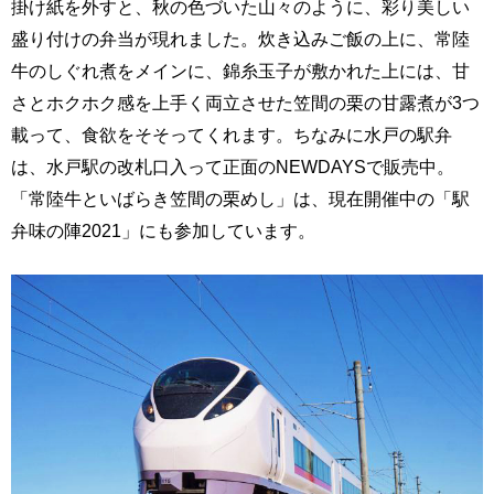
掛け紙を外すと、秋の色づいた山々のように、彩り美しい
盛り付けの弁当が現れました。炊き込みご飯の上に、常陸
牛のしぐれ煮をメインに、錦糸玉子が敷かれた上には、甘
さとホクホク感を上手く両立させた笠間の栗の甘露煮が3つ
載って、食欲をそそってくれます。ちなみに水戸の駅弁
は、水戸駅の改札口入って正面のNEWDAYSで販売中。
「常陸牛といばらき笠間の栗めし」は、現在開催中の「駅
弁味の陣2021」にも参加しています。