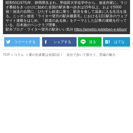
昭和50(1975)年、静岡県生まれ。早稲田大学在学中から、放送作家に。ラジ
オ番組をきっかけに始めた全国の駅弁食べ歩きは15年以上、およそ5000
個！放送の合間に、ひたすら鉄道に乗り、駅弁を食して温泉に入る生活を送
る。ニッポン放送「ライター望月の駅弁膝栗毛」における1日1駅弁のウェブ
サイト連載をはじめ、「鉄道のある旅」をテーマとした記事の連載を行って
いる。日本旅のペンクラブ理事。
駅弁ブログ・ライター望月の駅弁いい気分
https://ameblo.jp/ekiben-e-kibun/
ツイートする
シェアする
送る
はてな
TOP
コラム
栗の生産量は全国1位！ 自分で歩いて探そう、茨城の魅力