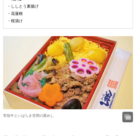
・ししとう素揚げ
・花蓮根
・桜漬け
常陸牛といばらき笠間の栗めし