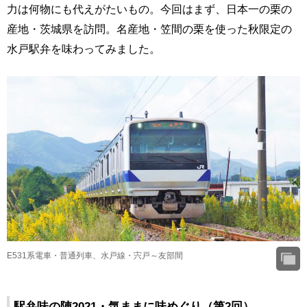
力は何物にも代えがたいもの。今回はまず、日本一の栗の
産地・茨城県を訪問。名産地・笠間の栗を使った秋限定の
水戸駅弁を味わってみました。
E531系電車・普通列車、水戸線・宍戸～友部間
駅弁味の陣2021・気ままに味めぐり（第2回）