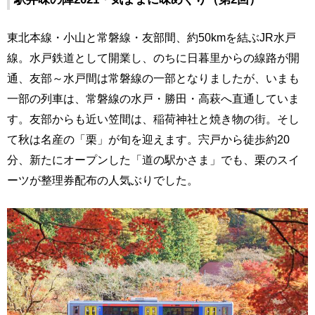
東北本線・小山と常磐線・友部間、約50kmを結ぶJR水戸
線。水戸鉄道として開業し、のちに日暮里からの線路が開
通、友部～水戸間は常磐線の一部となりましたが、いまも
一部の列車は、常磐線の水戸・勝田・高萩へ直通していま
す。友部からも近い笠間は、稲荷神社と焼き物の街。そし
て秋は名産の「栗」が旬を迎えます。宍戸から徒歩約20
分、新たにオープンした「道の駅かさま」でも、栗のスイ
ーツが整理券配布の人気ぶりでした。