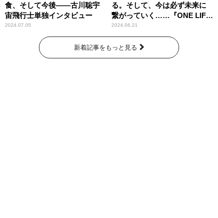
食、そして今後――古川聡宇
る。そして、今は必ず未来に
宙飛行士単独インタビュー
繋がっていく……『ONE LIFE
奇跡が繋いだ6000の命』
2024.07.05
2024.06.21
新着記事をもっと見る