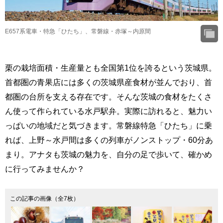
E657系電車・特急「ひたち」、常磐線・赤塚～内原間
栗の栽培面積・生産量とも全国第1位を誇るという茨城県。
首都圏の青果店には多くの茨城県産食材が並んでおり、首
都圏の台所を支える存在です。そんな茨城の食材をたくさ
ん使って作られている水戸駅弁。実際に訪れると、魅力い
っぱいの地域だと気づきます。常磐線特急「ひたち」に乗
れば、上野～水戸間は多くの列車がノンストップ・60分あ
まり。アナタも茨城の魅力を、自分の足で歩いて、確かめ
に行ってみませんか？
この記事の画像（全7枚）