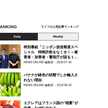
ANKING
ライフの人気記事ランキング
Daily
Weekly
特別番組「ニッポン放送報道スペ
シャル 特殊詐欺をなくせ！～被
害者・加害者・警視庁が語るトク
N
リュウの実態～」放送
NEWS ONLINE 編集部
2026.07.30
AD
バナナが緑色の状態でしか輸入さ
れない理由
NEWS ONLINE 編集部
2019.08.16
N
エクレアはフランス語の“稲妻”が
由来～なぜなのか？