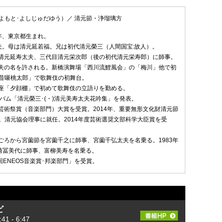
よもと･よしじゅだゆう）／ 清元節・浄瑠璃方
18年、東京都生まれ。
夫。母は清元延若福。兄は初代清元榮三（人間国宝:故人）。
代目清元延寿太夫、三代目清元栄次郎（後の初代清元栄寿郎）に師事。
寿太夫の名を許される。新橋演舞場「西川流鯉風会」の「梅川」他で初
昔噺桃太郎」で歌舞伎の初舞台。
都南座「夕顔棚」で初めて歌舞伎の立語りを勤める。
アルバム「清元榮三･(・)清元美寿太夫花吟集」を発表。
庁芸術祭賞（音楽部門）大賞を受賞。2014年、重要無形文化財清元節
。清元協会理事に就任。2014年度芸術選奨文部科学大臣賞を受
年ごろから宮薗節を宮薗千之に師事、宮薗千弘太夫を名乗る。1983年
崎冨美代に師事、富柳美寿を名乗る。
1回ENEOS音楽賞･邦楽部門」を受賞。
ビ
 - 6:47