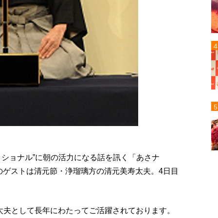
ッショナル”に朝の活力になる話を訊く「あさナ
金）のゲストは清元節・浄瑠璃方の清元美寿太夫。4日目
太夫として長年にわたってご活躍されております。