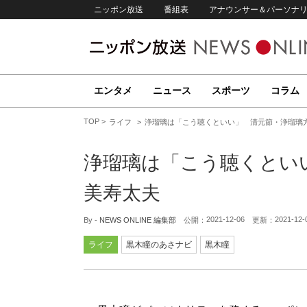
ニッポン放送
番組表
アナウンサー＆パーソナ
エンタメ
ニュース
スポーツ
コラム
TOP
ライフ
浄瑠璃は「こう聴くといい」 清元節・浄瑠璃
浄瑠璃は「こう聴くとい
美寿太夫
2021-12-06
2021-12-
By -
NEWS ONLINE 編集部
公開：
更新：
ライフ
黒木瞳のあさナビ
黒木瞳