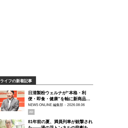
ライフの新着記事
日清製粉ウェルナが“本格・利
便・即食・健康”を軸に新商品を
展開 「マ・マー」「青の洞窟」
NEWS ONLINE 編集部
2026.08.06
ブランドを強化
AD
81年前の夏、満員列車が銃撃され
た――湯の花トンネルの悲劇を語