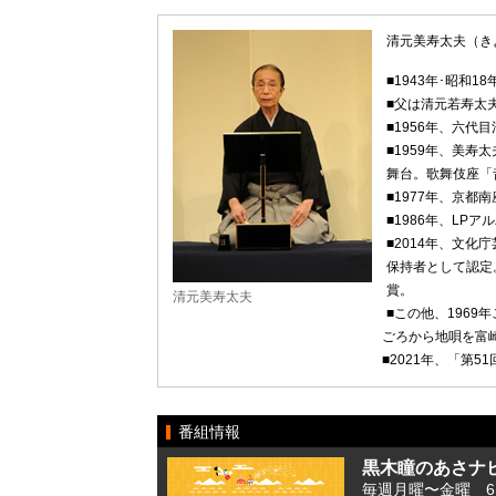
清元美寿太夫（き
■1943年･昭和
■父は清元若寿太
■1956年、六
■1959年、美
舞台。歌舞伎座「
■1977年、京
■1986年、LP
■2014年、文化
保持者として認定
賞。
清元美寿太夫
■この他、1969
ごろから地唄を富
■2021年、「第5
番組情報
黒木瞳のあさナ
毎週月曜〜金曜 6:41