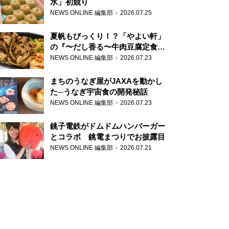
水」初競り
NEWS ONLINE 編集部
2026.07.25
夏帆もびっくり！？「やよい軒」
の『〜だし香る〜牛肉豆腐定食』
が香り高すぎる
NEWS ONLINE 編集部
2026.07.23
まちのうなぎ屋がJAXAを動かし
た─うなぎ宇宙食の開発秘話
NEWS ONLINE 編集部
2026.07.23
銚子電鉄がドムドムハンバーガー
とコラボ 銚電まつりでお披露目
NEWS ONLINE 編集部
2026.07.21