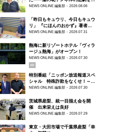
り継ぐ男性
NEWS ONLINE 編集部
2026.08.06
「昨日もキュウリ、今日もキュウ
リ」 『にほんのおかず』著者が
見つけた家庭料理の知恵
NEWS ONLINE 編集部
2026.07.31
熱海に新リゾートホテル「ヴィラ
ージュ熱海」がオープン！
NEWS ONLINE 編集部
2026.07.30
AD
特別番組「ニッポン放送報道スペ
シャル 特殊詐欺をなくせ！～被
害者・加害者・警視庁が語るトク
NEWS ONLINE 編集部
2026.07.30
リュウの実態～」放送
茨城県産梨、統一目揃え会を開
催 出来栄えは良好
NEWS ONLINE 編集部
2026.07.29
東京・大田市場で千葉県産梨「幸