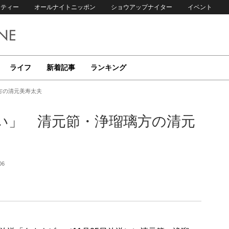
リティー
オールナイトニッポン
ショウアップナイター
イベント
ライフ
新着記事
ランキング
方の清元美寿太夫
い」 清元節・浄瑠璃方の清元
06