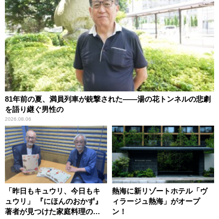
81年前の夏、満員列車が銃撃された――湯の花トンネルの悲劇
を語り継ぐ男性の
2026.08.06
「昨日もキュウリ、今日もキ
熱海に新リゾートホテル「ヴ
ュウリ」 『にほんのおかず』
ィラージュ熱海」がオープ
著者が見つけた家庭料理の知
ン！