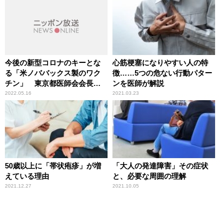
今後の新型コロナのキーとな
心筋梗塞になりやすい人の特
る「米ノババックス製のワク
徴……5つの危ない行動パター
チン」 東京都医師会会長・
ンを医師が解説
尾﨑治夫
2022.05.16
2021.03.23
50歳以上に「帯状疱疹」が増
「大人の発達障害」その症状
えている理由
と、必要な周囲の理解
2021.12.27
2021.10.05