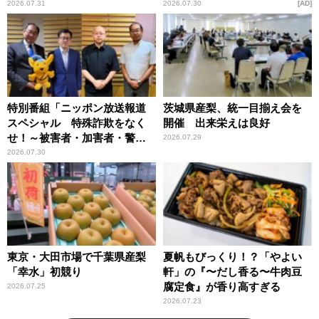
恵
2026.07.31
2026.07.30
AD
特別番組「ニッポン放送報道
茨城県産梨、統一目揃え会を
スペシャル 特殊詐欺をなく
開催 出来栄えは良好
せ！～被害者・加害者・警視
2026.07.29
庁が語るトクリュウの実態
2026.07.30
～」放送
東京・大田市場で千葉県産梨
夏帆もびっくり！？「やよい
「幸水」初競り
軒」の『〜だし香る〜牛肉豆
腐定食』が香り高すぎる
2026.07.25
2026.07.23