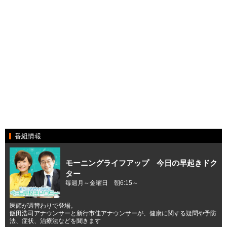
番組情報
モーニングライフアップ 今日の早起きドク
ター
毎週月～金曜日 朝6:15～
医師が週替わりで登場。
飯田浩司アナウンサーと新行市佳アナウンサーが、健康に関する疑問や予防
法、症状、治療法などを聞きます