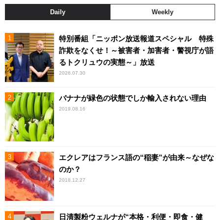
Daily
Weekly
特別番組「ニッポン放送報道スペシャル 特殊
詐欺をなくせ！～被害者・加害者・警視庁が語
るトクリュウの実態～」放送
2026.07.30
バナナが緑色の状態でしか輸入されない理由
2019.08.16
エクレアはフランス語の“稲妻”が由来～なぜな
のか？
2018.12.27
日清製粉ウェルナが“本格・利便・即食・健