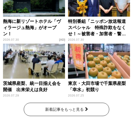
熱海に新リゾートホテル「ヴ
特別番組「ニッポン放送報道
ィラージュ熱海」がオープ
スペシャル 特殊詐欺をなく
ン！
せ！～被害者・加害者・警視
庁が語るトクリュウの実態
2026.07.30
AD
2026.07.30
～」放送
茨城県産梨、統一目揃え会を
東京・大田市場で千葉県産梨
開催 出来栄えは良好
「幸水」初競り
2026.07.29
2026.07.25
新着記事をもっと見る