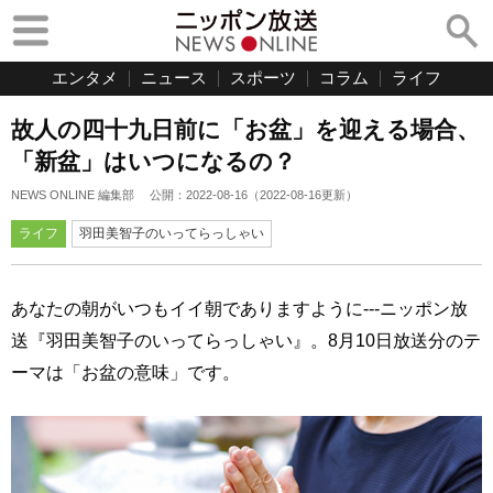
エンタメ
ニュース
スポーツ
コラム
ライフ
故人の四十九日前に「お盆」を迎える場合、
「新盆」はいつになるの？
NEWS ONLINE 編集部
公開：
2022-08-16
（
2022-08-16
更新）
ライフ
羽田美智子のいってらっしゃい
あなたの朝がいつもイイ朝でありますように---ニッポン放
送『羽田美智子のいってらっしゃい』。8月10日放送分のテ
ーマは「お盆の意味」です。