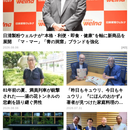
日清製粉ウェルナが“本格・利便・即食・健康”を軸に新商品を
展開 「マ・マー」「青の洞窟」ブランドを強化
2026.08.06
AD
81年前の夏、満員列車が銃撃
「昨日もキュウリ、今日もキ
された――湯の花トンネルの
ュウリ」 『にほんのおかず』
悲劇を語り継ぐ男性
著者が見つけた家庭料理の知
恵
2026.08.06
2026.07.31