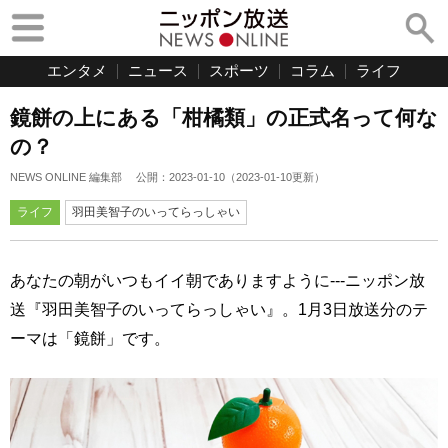
エンタメ
ニュース
スポーツ
コラム
ライフ
鏡餅の上にある「柑橘類」の正式名って何な
の？
NEWS ONLINE 編集部
公開：
2023-01-10
（
2023-01-10
更新）
ライフ
羽田美智子のいってらっしゃい
あなたの朝がいつもイイ朝でありますように---ニッポン放
送『羽田美智子のいってらっしゃい』。1月3日放送分のテ
ーマは「鏡餅」です。