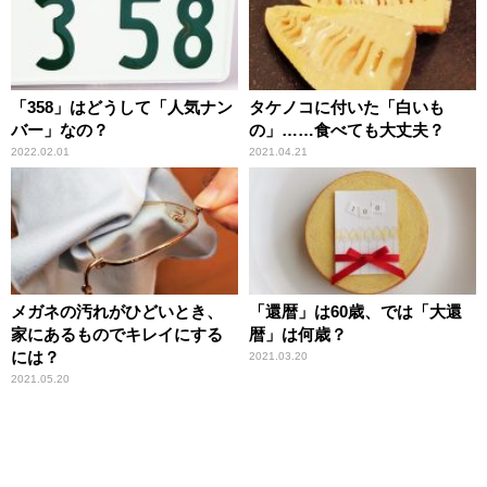
「358」はどうして「人気ナン
タケノコに付いた「白いも
バー」なの？
の」……食べても大丈夫？
2022.02.01
2021.04.21
メガネの汚れがひどいとき、
「還暦」は60歳、では「大還
家にあるものでキレイにする
暦」は何歳？
には？
2021.03.20
2021.05.20