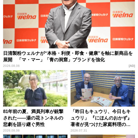
日清製粉ウェルナが“本格・利便・即食・健康”を軸に新商品を
展開 「マ・マー」「青の洞窟」ブランドを強化
2026.08.06
AD
81年前の夏、満員列車が銃撃
「昨日もキュウリ、今日もキ
された――湯の花トンネルの
ュウリ」 『にほんのおかず』
悲劇を語り継ぐ男性
著者が見つけた家庭料理の知
恵
2026.08.06
2026.07.31