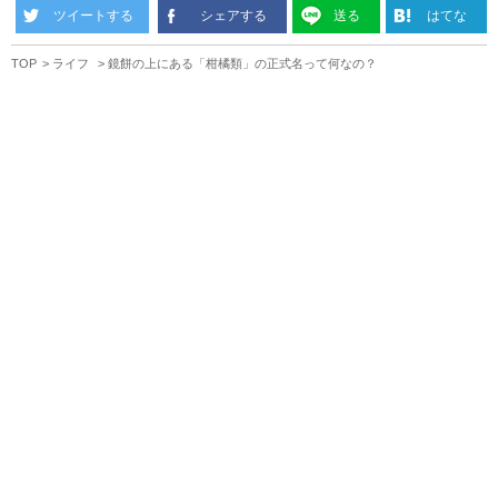
ツイートする
シェアする
送る
はてな
TOP
ライフ
鏡餅の上にある「柑橘類」の正式名って何なの？