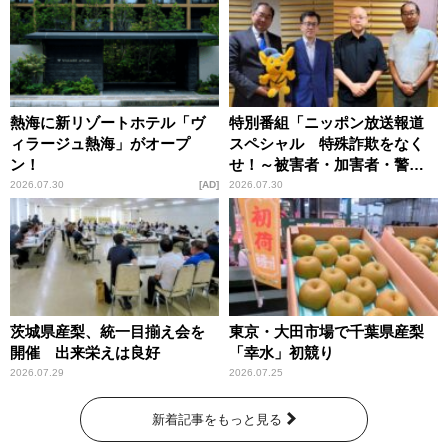
熱海に新リゾートホテル「ヴ
特別番組「ニッポン放送報道
ィラージュ熱海」がオープ
スペシャル 特殊詐欺をなく
ン！
せ！～被害者・加害者・警視
庁が語るトクリュウの実態
2026.07.30
AD
2026.07.30
～」放送
茨城県産梨、統一目揃え会を
東京・大田市場で千葉県産梨
開催 出来栄えは良好
「幸水」初競り
2026.07.29
2026.07.25
新着記事をもっと見る