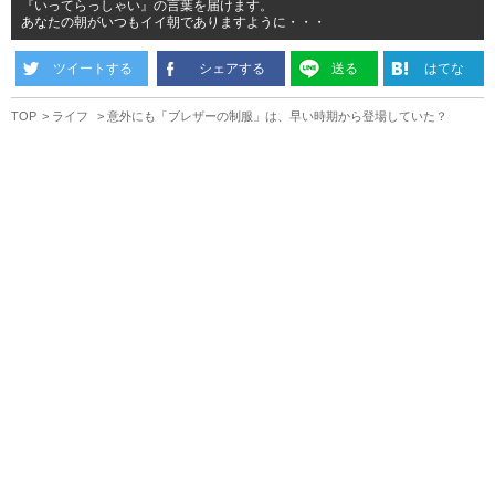
『いってらっしゃい』の言葉を届けます。
あなたの朝がいつもイイ朝でありますように・・・
ツイートする
シェアする
送る
はてな
TOP
ライフ
意外にも「ブレザーの制服」は、早い時期から登場していた？