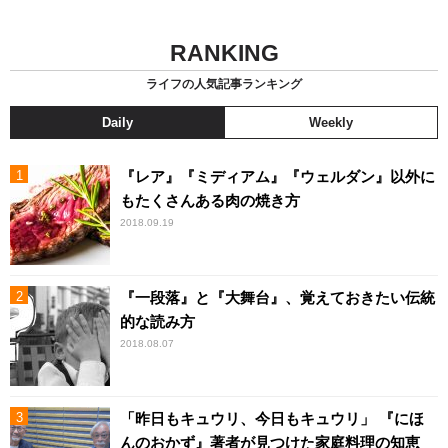
RANKING
ライフの人気記事ランキング
Daily
Weekly
『レア』『ミディアム』『ウェルダン』以外に
もたくさんある肉の焼き方
2018.09.19
『一段落』と『大舞台』、覚えておきたい伝統
的な読み方
2018.08.07
「昨日もキュウリ、今日もキュウリ」 『にほ
んのおかず』著者が見つけた家庭料理の知恵