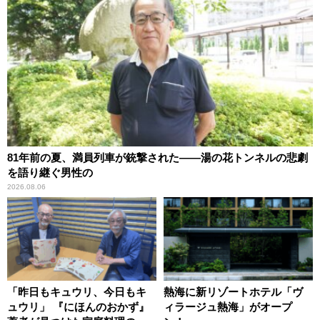
81年前の夏、満員列車が銃撃された――湯の花トンネルの悲劇
を語り継ぐ男性の
2026.08.06
「昨日もキュウリ、今日もキ
熱海に新リゾートホテル「ヴ
ュウリ」 『にほんのおかず』
ィラージュ熱海」がオープ