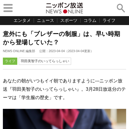
エンタメ
ニュース
スポーツ
コラム
ライフ
意外にも「ブレザーの制服」は、早い時期
から登場していた？
NEWS ONLINE 編集部
公開：
2023-04-04
（
2023-04-04
更新）
ライフ
羽田美智子のいってらっしゃい
あなたの朝がいつもイイ朝でありますように---ニッポン放
送『羽田美智子のいってらっしゃい』。3月28日放送分のテ
ーマは「学生服の歴史」です。