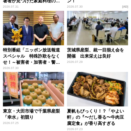
著者が見つけた家庭料理の知
ン！
恵
2026.07.31
2026.07.30
AD
特別番組「ニッポン放送報道
茨城県産梨、統一目揃え会を
スペシャル 特殊詐欺をなく
開催 出来栄えは良好
せ！～被害者・加害者・警視
2026.07.29
庁が語るトクリュウの実態
2026.07.30
～」放送
東京・大田市場で千葉県産梨
夏帆もびっくり！？「やよい
「幸水」初競り
軒」の『〜だし香る〜牛肉豆
腐定食』が香り高すぎる
2026.07.25
2026.07.23