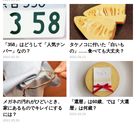
「358」はどうして「人気ナン
タケノコに付いた「白いも
バー」なの？
の」……食べても大丈夫？
2022.02.01
2021.04.21
メガネの汚れがひどいとき、
「還暦」は60歳、では「大還
家にあるものでキレイにする
暦」は何歳？
には？
2021.03.20
2021.05.20