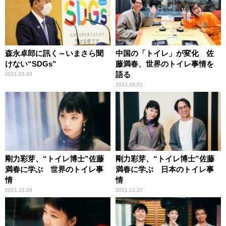
森永卓郎に訊く～いまさら聞
中国の「トイレ」が変化 佐
けない“SDGs”
藤満春、世界のトイレ事情を
語る
2021.03.03
2022.06.01
剛力彩芽、“トイレ博士”佐藤
剛力彩芽、“トイレ博士”佐藤
満春に学ぶ 世界のトイレ事
満春に学ぶ 日本のトイレ事
情
情
2021.12.28
2021.12.27