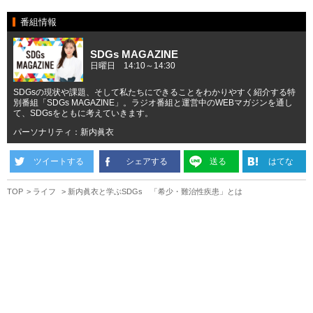
番組情報
SDGs MAGAZINE
日曜日 14:10～14:30
SDGsの現状や課題、そして私たちにできることをわかりやすく紹介する特
別番組「SDGs MAGAZINE」。ラジオ番組と運営中のWEBマガジンを通し
て、SDGsをともに考えていきます。
パーソナリティ：新内眞衣
ツイートする
シェアする
送る
はてな
TOP
ライフ
新内眞衣と学ぶSDGs 「希少・難治性疾患」とは