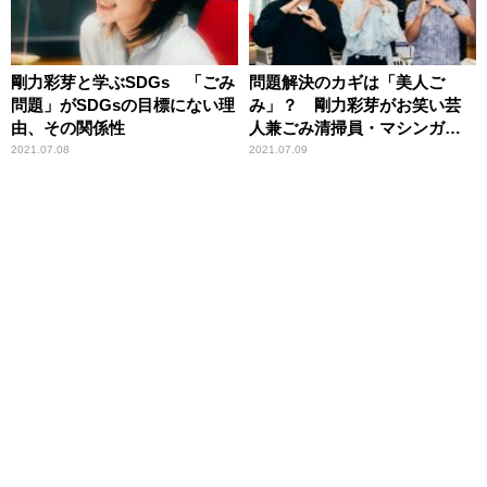
剛力彩芽と学ぶSDGs 「ごみ
問題解決のカギは「美人ご
問題」がSDGsの目標にない理
み」？ 剛力彩芽がお笑い芸
由、その関係性
人兼ごみ清掃員・マシンガン
ズ滝沢から学ぶ「現実」
2021.07.08
2021.07.09