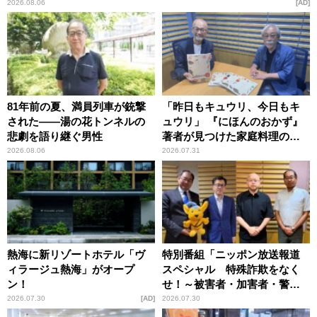
2026.08.06
AD
81年前の夏、満員列車が銃撃
「昨日もキュウリ、今日もキ
された――湯の花トンネルの
ュウリ」 『にほんのおかず』
悲劇を語り継ぐ男性
著者が見つけた家庭料理の知
恵
2026.08.06
2026.07.31
熱海に新リゾートホテル「ヴ
特別番組「ニッポン放送報道
ィラージュ熱海」がオープ
スペシャル 特殊詐欺をなく
ン！
せ！～被害者・加害者・警視
庁が語るトクリュウの実態
2026.07.30
AD
2026.07.30
～」放送