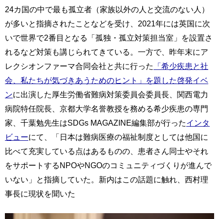
24カ国の中で最も孤立者（家族以外の人と交流のない人）
が多いと指摘されたことなどを受け、2021年には英国に次
いで世界で2番目となる「孤独・孤立対策担当室」を設置さ
れるなど対策も講じられてきている。一方で、昨年末にア
レクシオンファーマ合同会社と共に行った
「希少疾患と社
会、私たちが気づきあうためのヒント」を題した啓発イベ
ン
に出演した厚生労働省難病対策委員会委員長、関西電力
病院特任院長、京都大学名誉教授を務める希少疾患の専門
家、千葉勉先生はSDGs MAGAZINE編集部が行った
インタ
ビュー
にて、「日本は難病医療の福祉制度としては他国に
比べて充実している点はあるものの、患者さん同士やそれ
をサポートするNPOやNGOのコミュニティづくりが進んで
いない」と指摘していた。新内はこの話題に触れ、西村理
事長に現状を聞いた