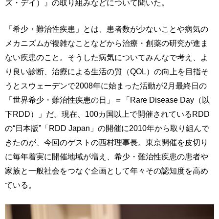
ズ・デイ）』の取り組みなどについて聞いた。
「希少・難治性疾患」とは、患者数が少ないことや病気の
メカニズムが複雑なことなどから治療・創薬の研究が進ま
ない疾患のこと。そうした病気についてみんなで考え、よ
り良い診断、治療による生活の質（QOL）の向上を目指そ
うとスウェーデンで2008年に始まった活動が2月最終日の
「世界希少・難治性疾患の日」＝「Rare Disease Day（以
下RDD）」だ。現在、100カ国以上で開催されているRDD
の“日本版”「RDD Japan」の開催に2010年から取り組んで
きたのが、今回のゲストの西村理事長。東京開催を皮切り
に毎年着実に開催地域が増え、希少・難治性疾患の患者や
家族と一般社会をつなぐ企画として年々その認知度を高め
ている。