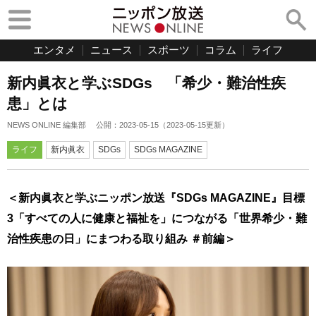
エンタメ
ニュース
スポーツ
コラム
ライフ
新内眞衣と学ぶSDGs 「希少・難治性疾
患」とは
NEWS ONLINE 編集部
公開：
2023-05-15
（
2023-05-15
更新）
ライフ
新内眞衣
SDGs
SDGs MAGAZINE
＜新内眞衣と学ぶニッポン放送『SDGs MAGAZINE』目標
3「すべての人に健康と福祉を」につながる「世界希少・難
治性疾患の日」にまつわる取り組み ＃前編＞