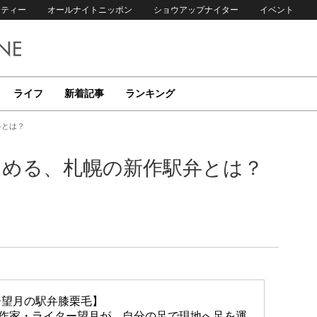
リティー
オールナイトニッポン
ショウアップナイター
イベント
ライフ
新着記事
ランキング
弁とは？
しめる、札幌の新作駅弁とは？
ー望月の駅弁膝栗毛】
放送作家・ライター望月が、自分の足で現地へ足を運