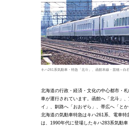
キハ261系気動車・特急「北斗」、函館本線・苗穂～白
北海道の行政・経済・文化の中心都市・札
車が運行されています。函館へ「北斗」、
イ」、釧路へ「おおぞら」、帯広へ「とか
北海道の気動車特急はキハ261系、電車特
は、1990年代に登場したキハ283系気動