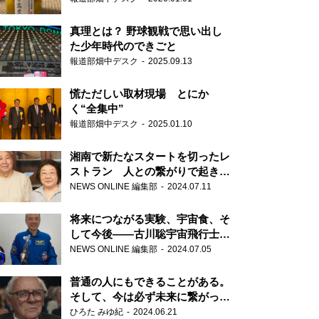
真理とは？ 野球観戦で思い出し
た少年時代のできごと
報道部畑中デスク
2025.09.13
慌ただしい取材現場 とにか
く“全集中”
報道部畑中デスク
2025.01.10
湘南で新たなスタートを切ったレ
ストラン 人との繋がりで起きた
奇跡
NEWS ONLINE 編集部
2024.07.11
将来につながる実験、宇宙食、そ
して今後――古川聡宇宙飛行士単
独インタビュー
NEWS ONLINE 編集部
2024.07.05
普通の人にもできることがある。
そして、今は必ず未来に繋がって
いく……『ONE LIFE 奇跡が繋い
ひろた みゆ紀
2024.06.21