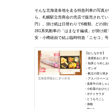
そんな北海道各地を走る特急列車の写真が掛
ら、札幌駅立売商会の売店で販売されてい
円）。掛け紙は日替わりで6種類。どの掛
261系気動車の「はまなす編成」が掛け
安・小樽経由で結ぶ臨時特急「ニセコ」号
【おしながき】
・道産鮭おにぎり
・知床とりめしお
・ザンギ
・帆立の照り焼き
北海道周遊おにぎり弁当
・アスパラベーコ
・道産牛の冷しゃ
・小松菜のおひた
・ポテトサラダ
・とうもろこし
・漬物