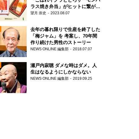
ラス焼き弁当」がヒットに繋がっ
た理由
望月 崇史
2023.08.07
N
去年の暮れ限りで生産を終了した
「梅ジャム」を 考案し、70年間
作り続けた男性のストーリー
NEWS ONLINE 編集部
2018.07.07
瀬戸内寂聴 ダメな時はダメ。人
生はなるようにしかならない
NEWS ONLINE 編集部
2019.09.25