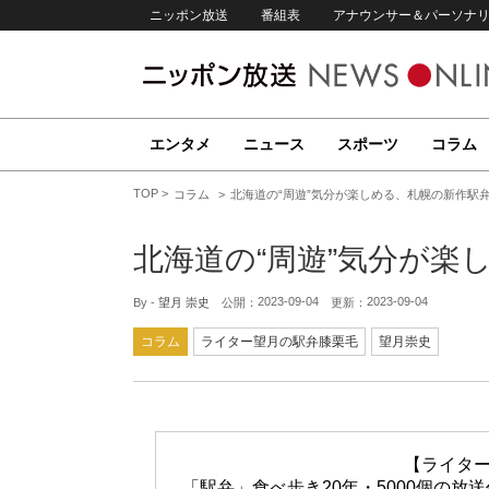
ニッポン放送
番組表
アナウンサー＆パーソナ
エンタメ
ニュース
スポーツ
コラム
TOP
コラム
北海道の“周遊”気分が楽しめる、札幌の新作駅
北海道の“周遊”気分が楽
2023-09-04
2023-09-04
By -
望月 崇史
公開：
更新：
コラム
ライター望月の駅弁膝栗毛
望月崇史
【ライタ
「駅弁」食べ歩き20年・5000個の