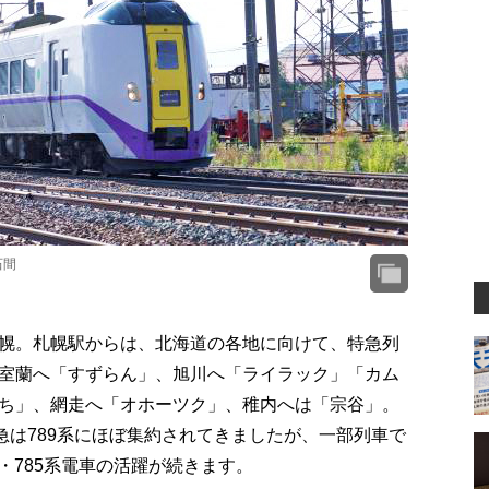
石間
幌。札幌駅からは、北海道の各地に向けて、特急列
室蘭へ「すずらん」、旭川へ「ライラック」「カム
ち」、網走へ「オホーツク」、稚内へは「宗谷」。
急は789系にほぼ集約されてきましたが、一部列車で
車・785系電車の活躍が続きます。