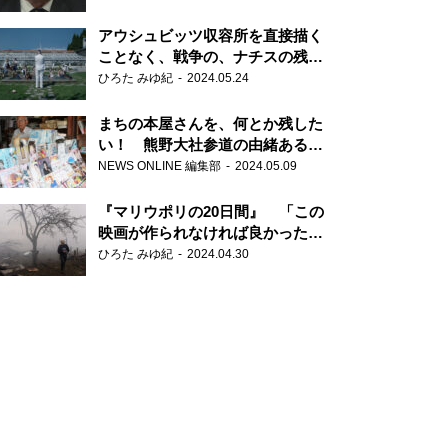
だ6000の命』
アウシュビッツ収容所を直接描く
ことなく、戦争の、ナチスの残虐
さが見える映画 『関心領域』
ひろた みゆ紀
2024.05.24
まちの本屋さんを、何とか残した
い！ 熊野大社参道の由緒ある書
店・三代目の強い思い
NEWS ONLINE 編集部
2024.05.09
『マリウポリの20日間』 「この
映画が作られなければ良かった」
と語る監督
ひろた みゆ紀
2024.04.30