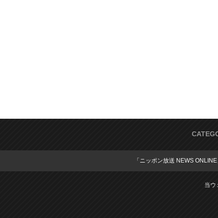
CATEG
「ニッポン放送 NEWS ONLIN
当ウ