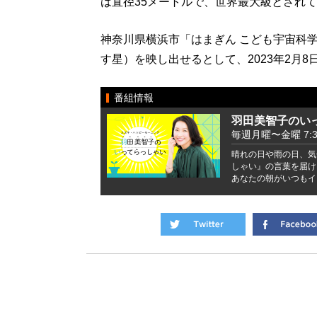
は直径35メートルで、世界最大級とされ
神奈川県横浜市「はまぎん こども宇宙科
す星）を映し出せるとして、2023年2月
番組情報
羽田美智子のい
毎週月曜〜金曜 7:37 
晴れの日や雨の日、気
しゃい』の言葉を届け
あなたの朝がいつもイ