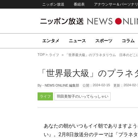
ニッポン放送
番組表
アナウンサー＆パーソナ
エンタメ
ニュース
スポーツ
コラム
TOP
ライフ
「世界最大級」のプラネタリウム 日本のどこ
「世界最大級」のプラネ
2024-02-15
2024-02-
By -
NEWS ONLINE 編集部
公開：
更新：
ライフ
羽田美智子のいってらっしゃい
あなたの朝がいつもイイ朝でありますように
い』。2月8日放送分のテーマは「プラネ