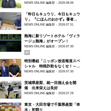
り継ぐ男性
NEWS ONLINE 編集部
2026.08.06
「昨日もキュウリ、今日もキュウ
リ」 『にほんのおかず』著者が
見つけた家庭料理の知恵
NEWS ONLINE 編集部
2026.07.31
熱海に新リゾートホテル「ヴィラ
ージュ熱海」がオープン！
NEWS ONLINE 編集部
2026.07.30
AD
特別番組「ニッポン放送報道スペ
シャル 特殊詐欺をなくせ！～被
害者・加害者・警視庁が語るトク
NEWS ONLINE 編集部
2026.07.30
リュウの実態～」放送
茨城県産梨、統一目揃え会を開
催 出来栄えは良好
NEWS ONLINE 編集部
2026.07.29
東京・大田市場で千葉県産梨「幸
水」初競り