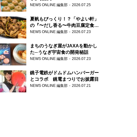
NEWS ONLINE 編集部
2026.07.25
夏帆もびっくり！？「やよい軒」
の『〜だし香る〜牛肉豆腐定食』
が香り高すぎる
NEWS ONLINE 編集部
2026.07.23
まちのうなぎ屋がJAXAを動かし
た─うなぎ宇宙食の開発秘話
NEWS ONLINE 編集部
2026.07.23
銚子電鉄がドムドムハンバーガー
とコラボ 銚電まつりでお披露目
NEWS ONLINE 編集部
2026.07.21