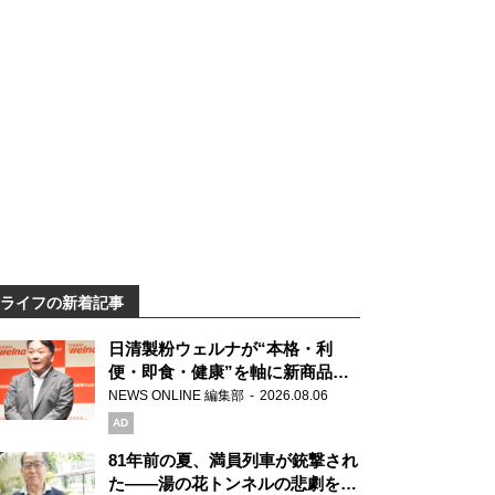
ライフの新着記事
日清製粉ウェルナが“本格・利
便・即食・健康”を軸に新商品を
展開 「マ・マー」「青の洞窟」
NEWS ONLINE 編集部
2026.08.06
ブランドを強化
AD
81年前の夏、満員列車が銃撃され
た――湯の花トンネルの悲劇を語