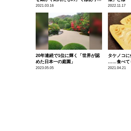
せん
2021.03.16
2022.11.17
20年連続で1位に輝く「世界が認
タケノコに
めた日本一の庭園」
……食べて
2023.05.05
2021.04.21