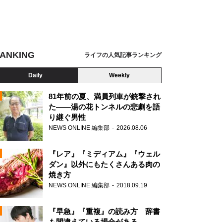
ANKING
ライフの人気記事ランキング
Daily
Weekly
81年前の夏、満員列車が銃撃され
た――湯の花トンネルの悲劇を語
り継ぐ男性
N
NEWS ONLINE 編集部
2026.08.06
AD
『レア』『ミディアム』『ウェル
ダン』以外にもたくさんある肉の
焼き方
NEWS ONLINE 編集部
2018.09.19
N
『早急』『重複』の読み方 辞書
も間違えている場合がある