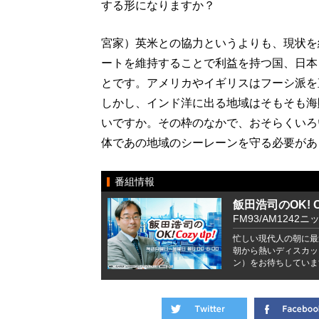
する形になりますか？
宮家）英米との協力というよりも、現状を
ートを維持することで利益を持つ国、日本
とです。アメリカやイギリスはフーシ派を
しかし、インド洋に出る地域はそもそも海
いですか。その枠のなかで、おそらくいろ
体であの地域のシーレーンを守る必要があ
番組情報
飯田浩司のOK! Co
FM93/AM1242ニ
忙しい現代人の朝に最
朝から熱いディスカッ
ン）をお待ちしていま