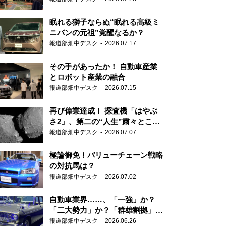
眠れる獅子ならぬ“眠れる高級ミ
ニバンの元祖”覚醒なるか？
報道部畑中デスク
2026.07.17
その手があったか！ 自動車産業
とロボット産業の融合
報道部畑中デスク
2026.07.15
再び偉業達成！ 探査機「はやぶ
さ2」、第二の“人生”粛々とこな
す
報道部畑中デスク
2026.07.07
極論御免！バリューチェーン戦略
の対抗馬は？
報道部畑中デスク
2026.07.02
自動車業界……、「一強」か？
「二大勢力」か？「群雄割拠」
か？
報道部畑中デスク
2026.06.26