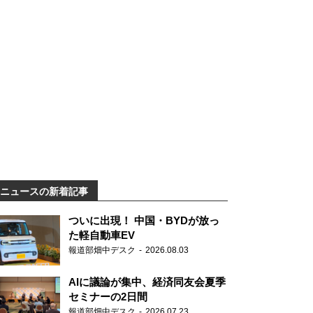
ニュースの新着記事
ついに出現！ 中国・BYDが放っ
た軽自動車EV
報道部畑中デスク
2026.08.03
AIに議論が集中、経済同友会夏季
セミナーの2日間
報道部畑中デスク
2026.07.23