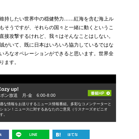
維持したい世界中の穏健勢力……紅海を含む海上ル
もそうですが、それらの国々と一緒に動くというこ
直接攻撃するけれど、我々はそんなことはしない。
賊がいて、既に日本はいろいろ協力しているではな
いろなオペレーションができると思います。世界全
ります。
zy up!
ッポン放送 月-金 6:00-8:00
適な情報をお送りするニュース情報番組。多彩なコメンテーターと
ション！ニュースに対するあなたのご意見（リスナーズオピニオ
す。