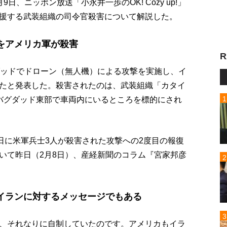
、ニッポン放送「小永井一歩のOK! Cozy up!」
援する武装組織の司令官殺害について解説した。
をアメリカ軍が殺害
R
ダッドでドローン（無人機）による攻撃を実施し、イ
たと発表した。殺害されたのは、武装組織「カタイ
バグダッド東部で車両内にいるところを標的にされ
日に米軍兵士3人が殺害された攻撃への2度目の報復
いて昨日（2月8日）、産経新聞のコラム『宮家邦彦
。
イランに対するメッセージでもある
、それなりに自制していたのです。アメリカもイラ