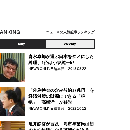
ANKING
ニュースの人気記事ランキング
Daily
Weekly
森永卓郎が選ぶ日本をダメにした
総理、1位は小泉純一郎
NEWS ONLINE 編集部
2018.08.22
N
「外為特会の含み益約37兆円」を
経済対策の財源にできる「根
拠」 高橋洋一が解説
NEWS ONLINE 編集部
2022.10.12
亀井静香が言及『高市早苗氏は初
の女性総理になる可能性がある』