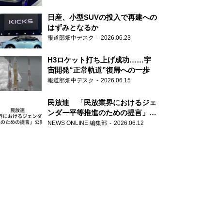
日産、小型SUVの投入で再建への
はずみとなるか
報道部畑中デスク
2026.06.23
H3ロケット打ち上げ成功……宇
宙開発“正常軌道”復帰への一歩
報道部畑中デスク
2026.06.15
民放連 「民放業界におけるジェ
ンダー平等推進のための提言」を
公表
NEWS ONLINE 編集部
2026.06.12