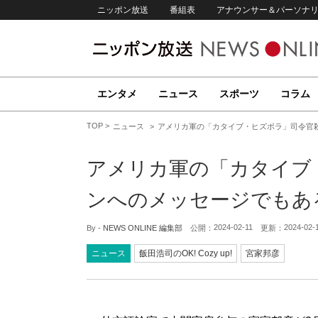
ニッポン放送
番組表
アナウンサー＆パーソナ
エンタメ
ニュース
スポーツ
コラム
TOP
ニュース
アメリカ軍の「カタイブ・ヒズボラ」司令官
アメリカ軍の「カタイブ
ンへのメッセージでもあ
2024-02-11
2024-02-
By -
NEWS ONLINE 編集部
公開：
更新：
ニュース
飯田浩司のOK! Cozy up!
宮家邦彦