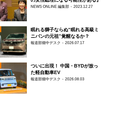
NEWS ONLINE 編集部
2023.12.27
眠れる獅子ならぬ“眠れる高級ミ
ニバンの元祖”覚醒なるか？
報道部畑中デスク
2026.07.17
N
ついに出現！ 中国・BYDが放っ
た軽自動車EV
報道部畑中デスク
2026.08.03
N