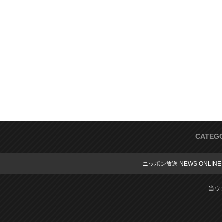
CATEG
「ニッポン放送 NEWS ONLIN
当ウ