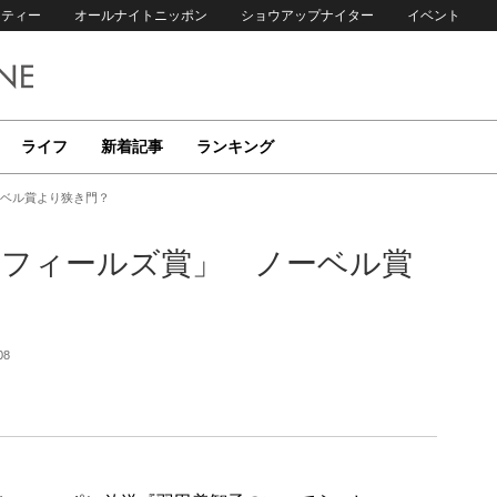
リティー
オールナイトニッポン
ショウアップナイター
イベント
ライフ
新着記事
ランキング
ーベル賞より狭き門？
「フィールズ賞」 ノーベル賞
08