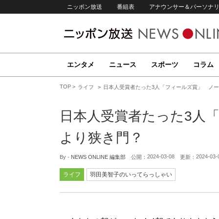
ニッポン放送
番組表
アナウンサー＆パーソナ
エンタメ
ニュース
スポーツ
コラム
TOP
ライフ
日本人受賞者たった3人「フィールズ賞」 ノ
日本人受賞者たった3人
より狭き門？
2024-03-08
2024-03-
By -
NEWS ONLINE 編集部
公開：
更新：
ライフ
羽田美智子のいってらっしゃい