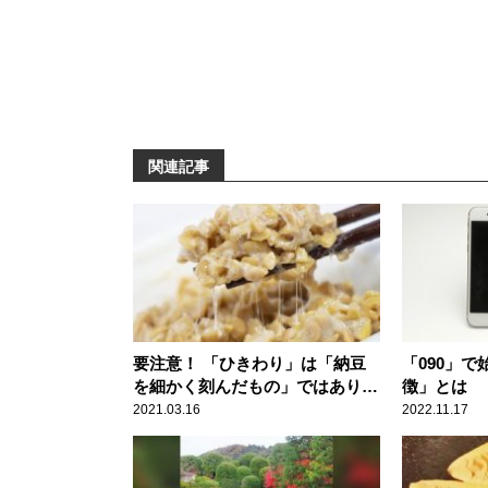
関連記事
要注意！ 「ひきわり」は「納豆
「090」
を細かく刻んだもの」ではありま
徴」とは
せん
2021.03.16
2022.11.17