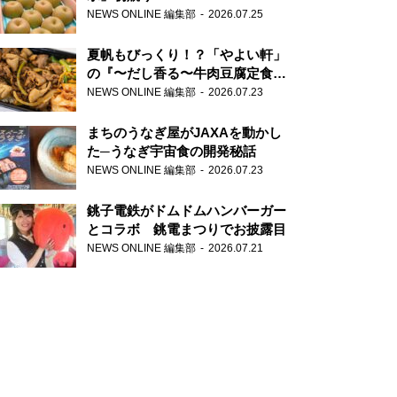
NEWS ONLINE 編集部
2026.07.25
夏帆もびっくり！？「やよい軒」
の『〜だし香る〜牛肉豆腐定食』
が香り高すぎる
NEWS ONLINE 編集部
2026.07.23
まちのうなぎ屋がJAXAを動かし
た─うなぎ宇宙食の開発秘話
NEWS ONLINE 編集部
2026.07.23
銚子電鉄がドムドムハンバーガー
とコラボ 銚電まつりでお披露目
NEWS ONLINE 編集部
2026.07.21