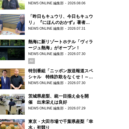
り継ぐ男性
NEWS ONLINE 編集部
2026.08.06
「昨日もキュウリ、今日もキュウ
リ」 『にほんのおかず』著者が
見つけた家庭料理の知恵
NEWS ONLINE 編集部
2026.07.31
熱海に新リゾートホテル「ヴィラ
ージュ熱海」がオープン！
NEWS ONLINE 編集部
2026.07.30
AD
特別番組「ニッポン放送報道スペ
シャル 特殊詐欺をなくせ！～被
害者・加害者・警視庁が語るトク
NEWS ONLINE 編集部
2026.07.30
リュウの実態～」放送
茨城県産梨、統一目揃え会を開
催 出来栄えは良好
NEWS ONLINE 編集部
2026.07.29
東京・大田市場で千葉県産梨「幸
水」初競り