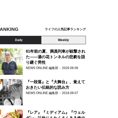
ANKING
ライフの人気記事ランキング
Daily
Weekly
81年前の夏、満員列車が銃撃され
た――湯の花トンネルの悲劇を語
り継ぐ男性
N
NEWS ONLINE 編集部
2026.08.06
AD
『一段落』と『大舞台』、覚えて
おきたい伝統的な読み方
NEWS ONLINE 編集部
2018.08.07
N
『レア』『ミディアム』『ウェル
ダン』以外にもたくさんある肉の