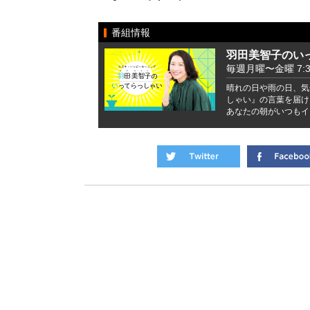
番組情報
羽田美智子のい
毎週月曜〜金曜 7:37 
晴れの日や雨の日、気
しゃい』の言葉を届け
あなたの朝がいつもイ