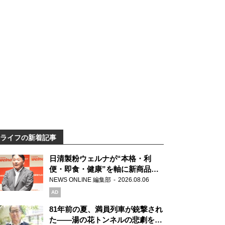
ライフの新着記事
日清製粉ウェルナが“本格・利
便・即食・健康”を軸に新商品を
展開 「マ・マー」「青の洞窟」
NEWS ONLINE 編集部
2026.08.06
ブランドを強化
AD
81年前の夏、満員列車が銃撃され
た――湯の花トンネルの悲劇を語