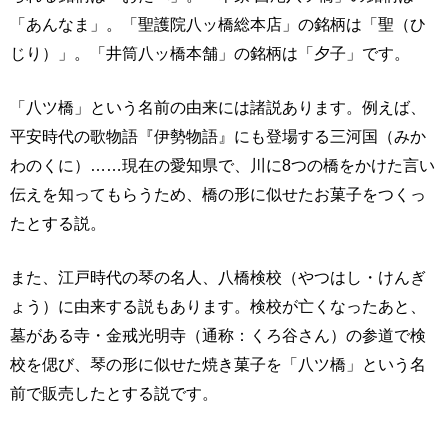
「あんなま」。「聖護院八ッ橋総本店」の銘柄は「聖（ひ
じり）」。「井筒八ッ橋本舗」の銘柄は「夕子」です。
「八ツ橋」という名前の由来には諸説あります。例えば、
平安時代の歌物語『伊勢物語』にも登場する三河国（みか
わのくに）……現在の愛知県で、川に8つの橋をかけた言い
伝えを知ってもらうため、橋の形に似せたお菓子をつくっ
たとする説。
また、江戸時代の琴の名人、八橋検校（やつはし・けんぎ
ょう）に由来する説もあります。検校が亡くなったあと、
墓がある寺・金戒光明寺（通称：くろ谷さん）の参道で検
校を偲び、琴の形に似せた焼き菓子を「八ツ橋」という名
前で販売したとする説です。