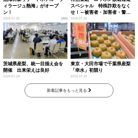
ィラージュ熱海」がオープ
スペシャル 特殊詐欺をなく
ン！
せ！～被害者・加害者・警視
庁が語るトクリュウの実態
2026.07.30
AD
2026.07.30
～」放送
茨城県産梨、統一目揃え会を
東京・大田市場で千葉県産梨
開催 出来栄えは良好
「幸水」初競り
2026.07.29
2026.07.25
新着記事をもっと見る