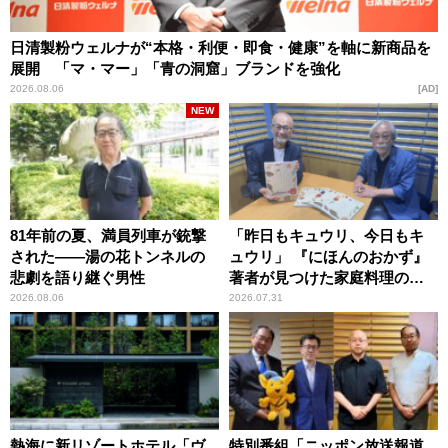
日清製粉ウェルナが“本格・利便・即食・健康”を軸に新商品を
展開 「マ・マー」「青の洞窟」ブランドを強化
2026.08.06
AD
NEW
81年前の夏、満員列車が銃撃
「昨日もキュウリ、今日もキ
された――湯の花トンネルの
ュウリ」 『にほんのおかず』
悲劇を語り継ぐ男性
著者が見つけた家庭料理の知
恵
2026.08.06
2026.07.31
熱海に新リゾートホテル「ヴ
特別番組「ニッポン放送報道