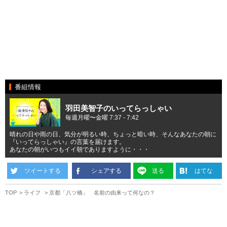
番組情報
羽田美智子のいってらっしゃい
毎週月曜〜金曜 7:37 - 7:42
晴れの日や雨の日、気分が明るい時、ちょっと暗い時、そんなあなたの朝に
『いってらっしゃい』の言葉を届けます。
あなたの朝がいつもイイ朝でありますように・・・
ツイートする
シェアする
送る
はてな
TOP
ライフ
京都「八ツ橋」 名前の由来って何なの？