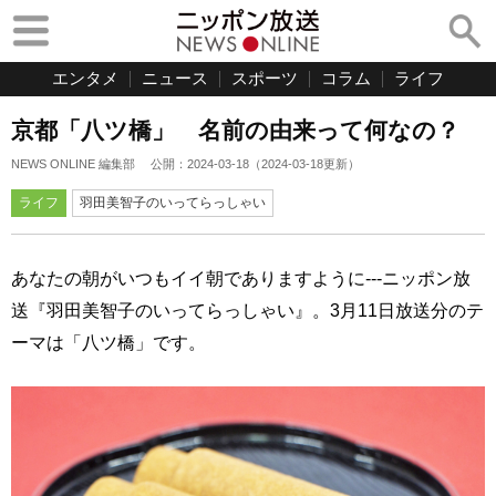
エンタメ
ニュース
スポーツ
コラム
ライフ
京都「八ツ橋」 名前の由来って何なの？
NEWS ONLINE 編集部
公開：
2024-03-18
（
2024-03-18
更新）
ライフ
羽田美智子のいってらっしゃい
あなたの朝がいつもイイ朝でありますように---ニッポン放
送『羽田美智子のいってらっしゃい』。3月11日放送分のテ
ーマは「八ツ橋」です。