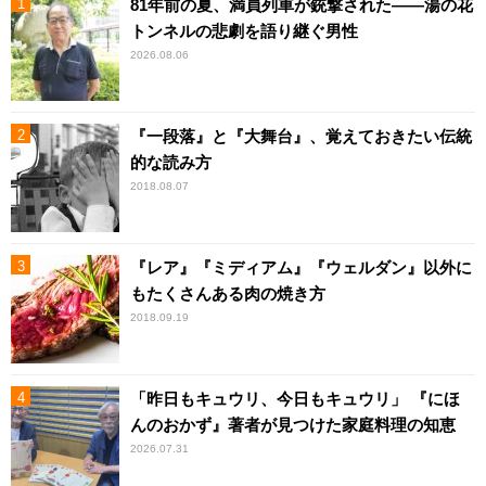
81年前の夏、満員列車が銃撃された――湯の花
トンネルの悲劇を語り継ぐ男性
2026.08.06
『一段落』と『大舞台』、覚えておきたい伝統
的な読み方
2018.08.07
『レア』『ミディアム』『ウェルダン』以外に
もたくさんある肉の焼き方
2018.09.19
「昨日もキュウリ、今日もキュウリ」 『にほ
んのおかず』著者が見つけた家庭料理の知恵
2026.07.31