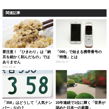
関連記事
要注意！ 「ひきわり」は「納
「090」で始まる携帯番号の
豆を細かく刻んだもの」では
「特徴」とは
ありません
2022.11.17
2021.03.16
「358」はどうして「人気ナン
20年連続で1位に輝く「世界が
バー」なの？
認めた日本一の庭園」