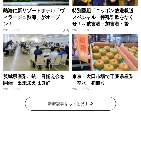
熱海に新リゾートホテル「ヴ
特別番組「ニッポン放送報道
ィラージュ熱海」がオープ
スペシャル 特殊詐欺をなく
ン！
せ！～被害者・加害者・警視
庁が語るトクリュウの実態
2026.07.30
AD
2026.07.30
～」放送
茨城県産梨、統一目揃え会を
東京・大田市場で千葉県産梨
開催 出来栄えは良好
「幸水」初競り
2026.07.29
2026.07.25
新着記事をもっと見る