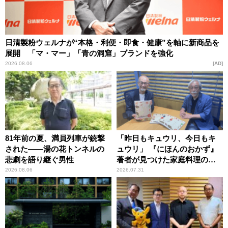
日清製粉ウェルナが“本格・利便・即食・健康”を軸に新商品を
展開 「マ・マー」「青の洞窟」ブランドを強化
2026.08.06
AD
81年前の夏、満員列車が銃撃
「昨日もキュウリ、今日もキ
された――湯の花トンネルの
ュウリ」 『にほんのおかず』
悲劇を語り継ぐ男性
著者が見つけた家庭料理の知
恵
2026.08.06
2026.07.31