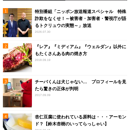
特別番組「ニッポン放送報道スペシャル 特殊
詐欺をなくせ！～被害者・加害者・警視庁が語
るトクリュウの実態～」放送
2026.07.30
『レア』『ミディアム』『ウェルダン』以外に
もたくさんある肉の焼き方
2018.09.19
チーバくんは犬じゃない… プロフィールを見
たら驚きの正体が判明
2017.09.09
杏仁豆腐に使われている原料は・・・アーモン
ド？【鈴木杏樹のいってらっしゃい】