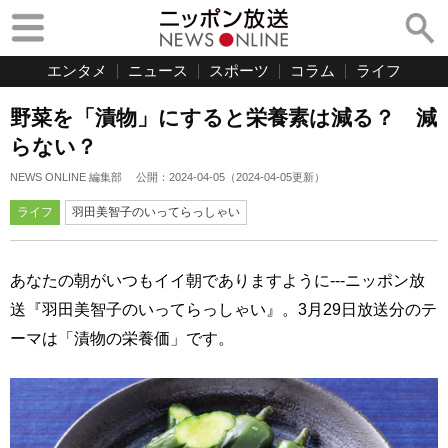
エンタメ
ニュース
スポーツ
コラム
ライフ
野菜を「漬物」にすると栄養素は減る？ 減
らない？
NEWS ONLINE 編集部
公開：
2024-04-05
（
2024-04-05
更新）
ライフ
羽田美智子のいってらっしゃい
あなたの朝がいつもイイ朝でありますように---ニッポン放
送『羽田美智子のいってらっしゃい』。3月29日放送分のテ
ーマは「漬物の栄養価」です。