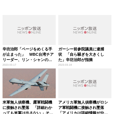
辛坊治郎「ページをめくる手
ガーシー前参院議員に逮捕
が止まった」 WBC台湾チア
状 「自ら騒ぎを大きくし
リーダー、リン・シャンの写
た」辛坊治郎が指摘
真掲載紙を見て興奮隠せず
2023.03.17
2023.03.16
米軍無人偵察機、露軍戦闘機
アメリカ軍無人偵察機がロシ
に接触され墜落 「詳細わか
ア軍戦闘機に接触され墜落
っても米軍は出さない 」その
「アメリカは詳細情報が分か