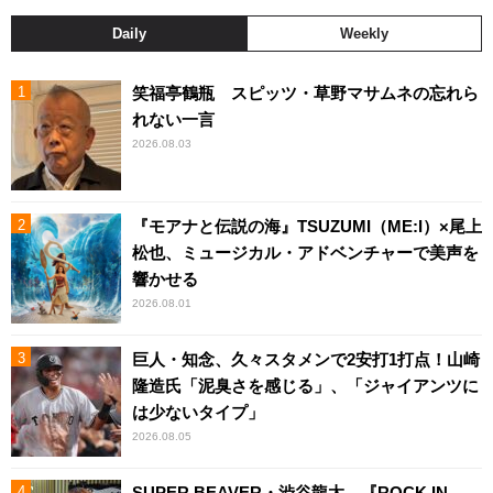
Daily
Weekly
笑福亭鶴瓶 スピッツ・草野マサムネの忘れら
れない一言
2026.08.03
『モアナと伝説の海』TSUZUMI（ME:I）×尾上
松也、ミュージカル・アドベンチャーで美声を
響かせる
2026.08.01
巨人・知念、久々スタメンで2安打1打点！山崎
隆造氏「泥臭さを感じる」、「ジャイアンツに
は少ないタイプ」
2026.08.05
SUPER BEAVER・渋谷龍太、『ROCK IN