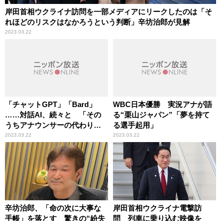
岸田首相ウクライナ訪問を一部メディアにリークしたのは「そ
れほどのリスクはなかろうという判断」辛坊治郎が見解
2023.03.22
「チャットGPT」「Bard」
WBC日本優勝 実況アナが語
……対話AI、続々と 「その
る“栗山ジャパン”「夢を持て
うちアナウンサーの代わりを
る選手起用」
務めるように」辛坊治郎が指
2023.03.22
2023.03.22
摘
辛坊治郎、「命の次に大事な
岸田首相ウクライナ電撃訪
手帳」を落とす 驚きの“紛失
問 列車に乗り込む映像を