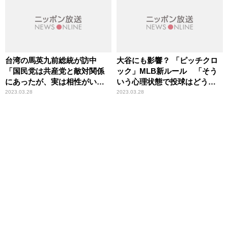
台湾の馬英九前総統が訪中
大谷にも影響？ 「ピッチクロ
「国民党は共産党と敵対関係
ック」MLB新ルール 「そう
にあったが、実は相性がい
いう心理状態で投球はどうな
い」辛坊治郎が持論展開
るのか」辛坊治郎が不安視
2023.03.28
2023.03.28