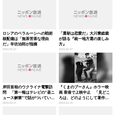
ロシアのベラルーシへの戦術
「選挙は恋愛だ」大川豊総裁
核配備は「無茶苦茶な理由
が語る『統一地方選の楽しみ
だ」辛坊治郎が指摘
方』
2023.03.27
2023.03.27
岸田首相のウクライナ電撃訪
『くまのプーさん』ホラー映
問 「第一報はテレビの“昼ニ
画 香港で上映中止 「見どこ
ュース解禁”で話がついてい
ろは、どのようにして著作権
た」辛坊治郎が背景を解説
侵害を回避したか」辛坊治郎
2023.03.27
2023.03.23
が解説