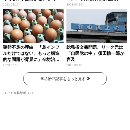
背景を辛坊治郎が指摘
っていても、公にしない理由
2023.03.16
2023.03.15
がある」辛坊治郎が解説
鶏卵不足の理由 「鳥インフ
総務省文書問題、リーク元は
ルだけではない、もっと構造
「自民党の中」 須田慎一郎が
的な問題が背景に」辛坊治郎
言及
が解説
2023.03.15
2023.03.15
辛坊治郎記事をもっと見る
TOP
辛坊治郎（21）