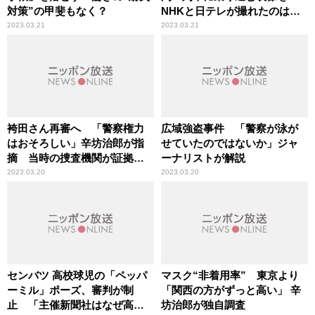
対策”の甲斐もなく？
NHKと日テレが撮れたのは
「意図的なリーク」辛坊治郎
2023.03.21
2023.03.21
が持論
袴田さん再審へ 「警察権力
広域強盗事件 「警察が泳が
はおそろしい」辛坊治郎が指
せていたのではないか」ジャ
摘 当時の捜査機関が証拠ね
ーナリストが解説
つ造か
2023.03.20
2023.03.20
センバツ 高校球児の「ペッパ
マスク“非着用率” 東京より
ーミル」ポーズ、審判が制
「関西の方がずっと高い」 辛
止 「主催新聞社はなぜ高野
坊治郎が独自調査