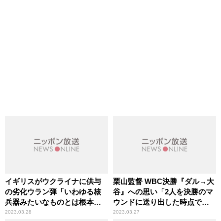
イギリスがウクライナに供与
栗山監督 WBC決勝『ダル→大
の劣化ウラン弾「いわゆる核
谷』への思い「2人を決勝のマ
兵器みたいなものとは根本的
ウンドに送り出した時点で、
に違う」辛坊治郎が詳説
僕の仕事は終わったと」
2023.03.28
2023.03.27