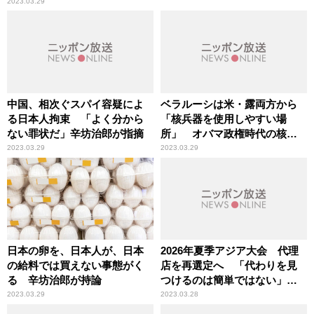
2023.03.29
中国、相次ぐスパイ容疑によ
ベラルーシは米・露両方から
る日本人拘束 「よく分から
「核兵器を使用しやすい場
ない罪状だ」辛坊治郎が指摘
所」 オバマ政権時代の核兵
器使用シミュレーション
2023.03.29
2023.03.29
日本の卵を、日本人が、日本
2026年夏季アジア大会 代理
の給料では買えない事態がく
店を再選定へ 「代わりを見
る 辛坊治郎が持論
つけるのは簡単ではない」辛
坊治郎が指摘
2023.03.29
2023.03.28