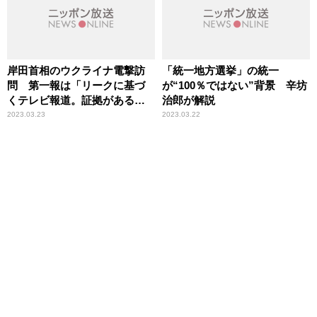
岸田首相のウクライナ電撃訪
「統一地方選挙」の統一
問 第一報は「リークに基づ
が“100％ではない”背景 辛坊
くテレビ報道。証拠がある」
治郎が解説
辛坊治郎が解説
2023.03.23
2023.03.22