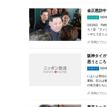
金正恩訪中
NEW
ニュース
3月29日 F
ろ！② 「アメ
～やじうまニ
高嶋ひでた
阪神タイガ
思うところ
NEW
スポーツ
いよいよ明日か
幕戦、巨人は東
の有力者たち
高嶋ひでた
東京ミッド