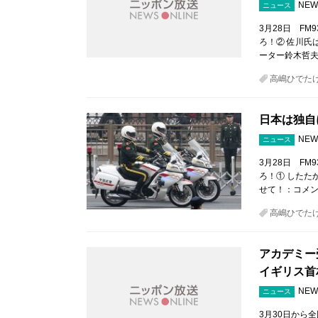
NEW
ニュース
3月28日 F
ろ！② 佐川氏
ーター鈴木哲夫
高嶋ひでた
日本は独自
NEW
ニュース
3月28日 F
ろ！① したた
せて！：コメン
高嶋ひでた
アカデミー
イギリス首
NEW
ニュース
3月30日から