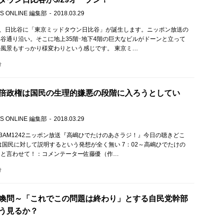
S ONLINE 編集部
2018.03.29
日、日比谷に「東京ミッドタウン日比谷」が誕生します。ニッポン放送の
谷通り沿い。そこに地上35階･地下4階の巨大なビルがドーンと立って
風景もすっかり様変わりという感じです。 東京ミ…
け
倍政権は国民の生理的嫌悪の段階に入ろうとしてい
S ONLINE 編集部
2018.03.29
M93AM1242ニッポン放送『高嶋ひでたけのあさラジ！』今日の聴きどこ
は国民に対して説明するという発想が全く無い 7：02～高嶋ひでたけの
ンと言わせて！：コメンテーター佐藤優（作…
け
喚問～「これでこの問題は終わり」とする自民党幹部
どう見るか？