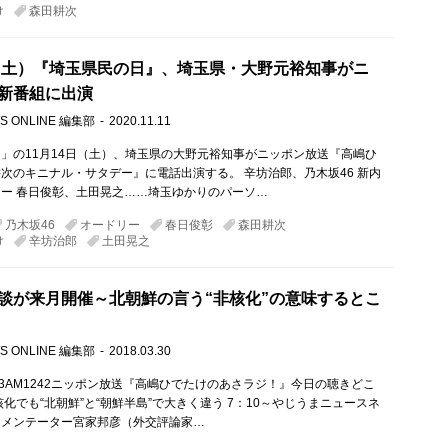
け
森田耕次
日（土）『埼玉県民の日』、埼玉県・大野元裕知事がニ
新番組に出演
S ONLINE 編集部
2020.11.11
」の11月14日（土）、埼玉県の大野元裕知事がニッポン放送『高嶋ひ
次のキニナル・サタデー』に電話出演する。 辛坊治郎、乃木坂46 新内
ー 春日俊彰、土田晃之……埼玉ゆかりのパーソ…
乃木坂46
オードリー
春日俊彰
森田耕次
け
辛坊治郎
土田晃之
談が来月開催～北朝鮮の言う“非核化”の意味するとこ
S ONLINE 編集部
2018.03.30
M93AM1242ニッポン放送『高嶋ひでたけのあさラジ！』今日の聴きどこ
核化でも“北朝鮮”と“朝鮮半島”で大きく違う 7：10～やじうまニュースネ
コメンテーター宮家邦彦（外交評論家…