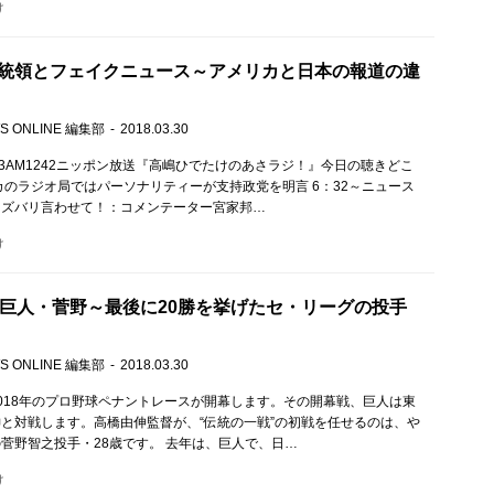
け
統領とフェイクニュース～アメリカと日本の報道の違
S ONLINE 編集部
2018.03.30
M93AM1242ニッポン放送『高嶋ひでたけのあさラジ！』今日の聴きどこ
カのラジオ局ではパーソナリティーが支持政党を明言 6：32～ニュース
！ズバリ言わせて！：コメンテーター宮家邦…
け
す巨人・菅野～最後に20勝を挙げたセ・リーグの投手
S ONLINE 編集部
2018.03.30
018年のプロ野球ペナントレースが開幕します。その開幕戦、巨人は東
と対戦します。高橋由伸監督が、“伝統の一戦”の初戦を任せるのは、や
菅野智之投手・28歳です。 去年は、巨人で、日…
け