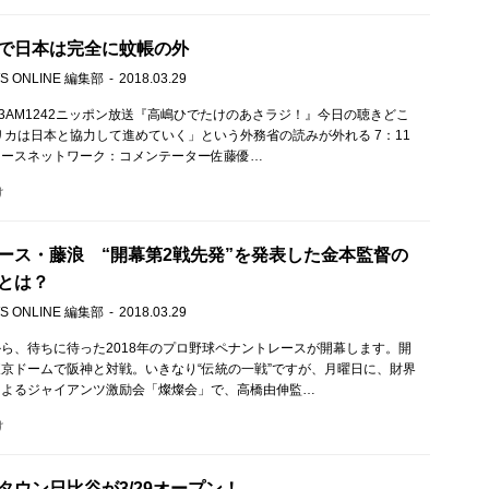
で日本は完全に蚊帳の外
S ONLINE 編集部
2018.03.29
M93AM1242ニッポン放送『高嶋ひでたけのあさラジ！』今日の聴きどこ
リカは日本と協力して進めていく」という外務省の読みが外れる 7：11
ュースネットワーク：コメンテーター佐藤優…
け
ース・藤浪 “開幕第2戦先発”を発表した金本監督の
とは？
S ONLINE 編集部
2018.03.29
ら、待ちに待った2018年のプロ野球ペナントレースが開幕します。開
京ドームで阪神と対戦。いきなり“伝統の一戦”ですが、月曜日に、財界
によるジャイアンツ激励会「燦燦会」で、高橋由伸監…
け
タウン日比谷が3/29オープン！