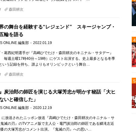
け
森田耕次
界の舞台を経験する“レジェンド” スキージャンプ・
五輪を語る
S ONLINE 編集部
2022.01.19
プ・葛西紀明選手が『高嶋ひでたけ・森田耕次のキニナル・サタデー』
 毎週土曜17時40分～19時）にゲスト出演する。史上最多となる冬季
という記録を持ち、誰よりもオリンピックという舞台…
け
森田耕次
』炭治郎の師匠を演じる大塚芳忠が明かす秘話「大ヒ
ないと確信した」
S ONLINE 編集部
2020.12.19
土）に放送されたニッポン放送『高嶋ひでたけ・森田耕次のキニナル・サ
鬼滅の刃』のTVアニメ版で主人公・竈門炭治郎の師匠である鱗滝左近
声優の大塚芳忠がコメント出演。『鬼滅の刃』への思い…