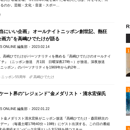
えるのか。芸能・文化・音楽・スポー…
け
R
当にいい企画」 オールナイトニッポン創世記、熱狂
企画力”を高嶋ひでたけが語る
S ONLINE 編集部
2023.02.14
）、高嶋ひでたけがパーソナリティを務める『高嶋ひでたけのオールナイ
イチ』（ニッポン放送 月1回 日曜深夜27時～）が放送。深夜放送
ニッポン」のパーソナリティを1969年から約2年…
ニッポン55周年
高嶋ひでたけ
ケート界の“レジェンド”金メダリスト・清水宏保氏
S ONLINE 編集部
2022.01.22
ート金メダリスト清水宏保がニッポン放送『高嶋ひでたけ・森田耕次の
デー』（毎週土曜17時40分～19時）にゲスト出演する。この日の番組
大会連続オリンピック出場という大記録を持つスキー…