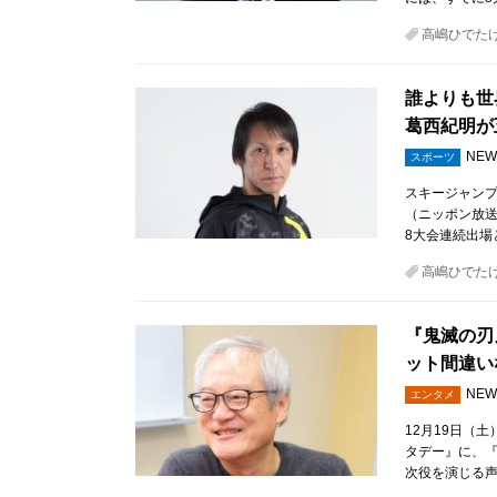
高嶋ひでた
誰よりも世
葛西紀明が
NEW
スポーツ
スキージャン
（ニッポン放送
8大会連続出場
高嶋ひでた
『鬼滅の刃
ット間違い
NEW
エンタメ
12月19日（
タデー』に、『
次役を演じる