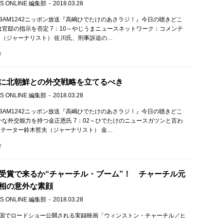
S ONLINE 編集部
2018.03.28
M93AM1242ニッポン放送『高嶋ひでたけのあさラジ！』今日の聴きどこ
は官邸の指示を否定 7：10～やじうまニュースネットワーク：コメンテ
（ジャーナリスト） 佐川氏、刑事訴追の…
け
に北朝鮮との外交戦略を立てるべき
S ONLINE 編集部
2018.03.28
M93AM1242ニッポン放送『高嶋ひでたけのあさラジ！』今日の聴きどこ
かな外交能力を持つ金正恩氏 7：02～ひでたけのニュースガツンと言わ
テーター鈴木哲夫（ジャーナリスト） 金…
け
受賞で来るか“チャーチル・ブーム”！ チャーチル元
相の意外な素顔
S ONLINE 編集部
2018.03.28
全国でロードショー公開される実録映画「ウィンストン・チャーチル／ヒ