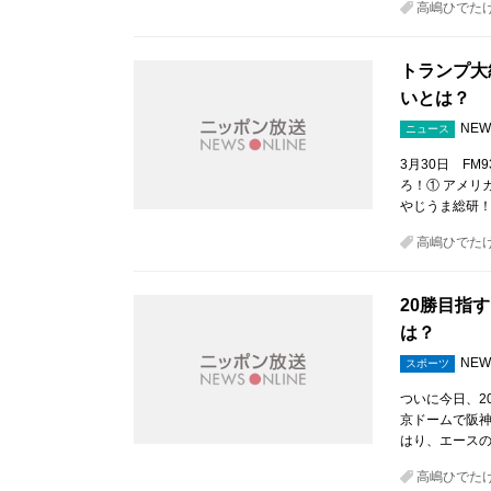
高嶋ひでた
トランプ大
いとは？
NEW
ニュース
3月30日 F
ろ！① アメリ
やじうま総研
高嶋ひでた
20勝目指
は？
NEW
スポーツ
ついに今日、2
京ドームで阪神
はり、エースの
高嶋ひでた