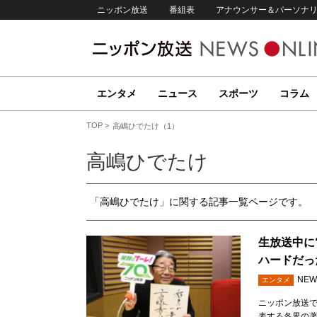
ニッポン放送
番組表
アナウンサー＆パーソナ
エンタメ
ニュース
スポーツ
コラム
TOP
高嶋ひでたけ（1）
高嶋ひでたけ
「高嶋ひでたけ」に関する記事一覧ページです。
生放送中に
ハードだっ
NEW
エンタメ
ニッポン放送で
表する各界の