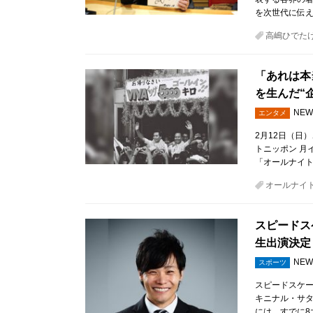
を次世代に伝
高嶋ひでた
「あれは本
を生んだ“
NEW
エンタメ
2月12日（日
トニッポン 月
「オールナイト
オールナイト
スピードス
生出演決定
NEW
スポーツ
スピードスケ
キニナル・サタ
には、すでに8