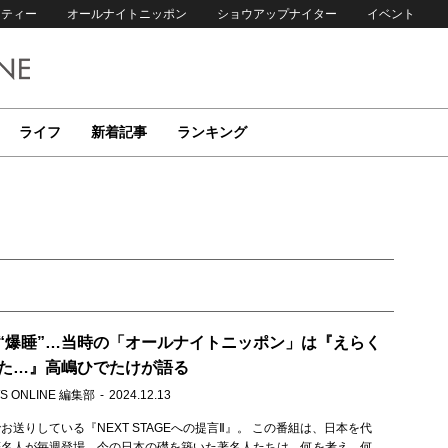
リティー
オールナイトニッポン
ショウアップナイター
イベント
ライフ
新着記事
ランキング
“爆睡”…当時の「オールナイトニッポン」は『えらく
た…』高嶋ひでたけが語る
S ONLINE 編集部
2024.12.13
お送りしている『NEXT STAGEへの提言Ⅱ』。 この番組は、日本を代
著名人が毎週登場。今の日本の礎を築いた著名人たちは、何を考え、何