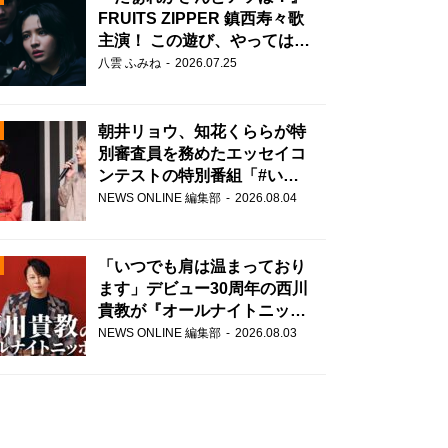
FRUITS ZIPPER 鎮西寿々歌
主演！ この遊び、やってはい
けません。
八雲 ふみね
2026.07.25
朝井リョウ、知花くららが特
別審査員を務めたエッセイコ
ンテストの特別番組「#いま
あなたに伝えたいこと」
NEWS ONLINE 編集部
2026.08.04
N
AD
「いつでも肩は温まっており
ます」デビュー30周年の西川
貴教が『オールナイトニッポ
ン』に登場！
NEWS ONLINE 編集部
2026.08.03
2