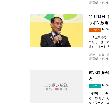
高嶋ひでた
11月14
ッポン放送
NEW
エンタメ
「埼玉県民の日
でたけ・森田耕
眞衣、オードリ
新内眞衣
高嶋ひでた
南北首脳会
ろ
NEW
ニュース
3月30日 F
ろ！② 同じ非
ットワーク：