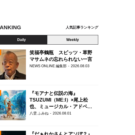
ANKING
人気記事ランキング
Daily
Weekly
笑福亭鶴瓶 スピッツ・草野
マサムネの忘れられない一言
NEWS ONLINE 編集部
2026.08.03
N
『モアナと伝説の海』
TSUZUMI（ME:I）×尾上松
也、ミュージカル・アドベン
チャーで美声を響かせる
八雲 ふみね
2026.08.01
『だぁれかさんとアソぼ？』