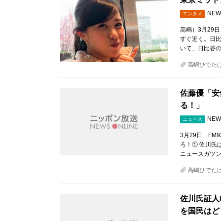
NEW
エンタメ
高嶋）3月29
すぐ近く。日比
いて、日比谷の
高嶋ひでた
佐藤優「安
る！」
NEW
ニュース
3月29日 F
ろ！① 佐川氏
ニュースガツ
高嶋ひでた
佐川氏証人
を国民は