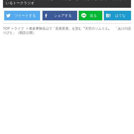
いるトークラジオ
ツイートする
シェアする
送る
はてな
TOP
ライフ
奥多摩御岳山で「長尾茶屋」を営む〝天空のソムリエ〟 「あけの語
りびと」（朗読公開）