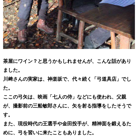
茶屋にワイン？と思うかもしれませんが、こんな話があり
ました。
川﨑さんの実家は、神楽坂で、代々続く「弓道具
店」でし
た。
ここの弓矢
は、映画「七人の侍」などにも使われ、
父親
が、撮影前の三船敏郎さんに、矢を射る指導をしたそうで
す。
また、現役時代の王選手や金田投手が、精神面を鍛えるた
めに、
弓を習いに来たこともありました。