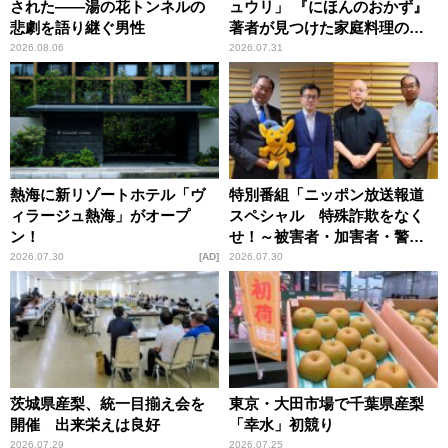
された――湯の花トンネルの
ュウリ」 『にほんのおかず』
悲劇を語り継ぐ男性
著者が見つけた家庭料理の知
恵
2026.08.06
2026.07.31
熱海に新リゾートホテル「ヴ
特別番組「ニッポン放送報道
ィラージュ熱海」がオープ
スペシャル 特殊詐欺をなく
ン！
せ！～被害者・加害者・警視
庁が語るトクリュウの実態
2026.07.30
AD
2026.07.30
～」放送
茨城県産梨、統一目揃え会を
東京・大田市場で千葉県産梨
開催 出来栄えは良好
「幸水」初競り
2026.07.29
2026.07.25