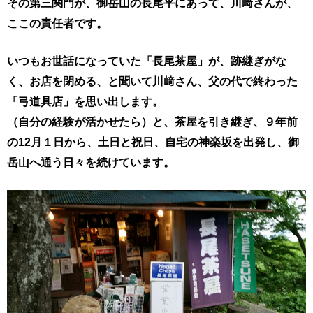
その第三関門が、御岳山の長尾平にあって、
川﨑さんが、
ここの責任者です。
いつもお世話になっていた「長尾茶屋」が、跡継ぎがな
く、
お店を閉める、と聞いて川﨑さん、父の代で終わった
「弓道具店」を
思い出します。
（自分の経験が活かせたら）と、茶屋を引き継ぎ、
９年前
の12月１日から、土日と祝日、自宅の神楽坂を出発し、
御
岳山へ通う日々を続けています。