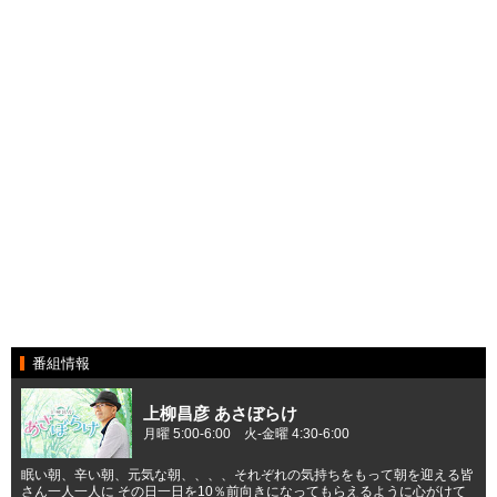
番組情報
上柳昌彦 あさぼらけ
月曜 5:00-6:00 火-金曜 4:30-6:00
眠い朝、辛い朝、元気な朝、、、、それぞれの気持ちをもって朝を迎える皆
さん一人一人に その日一日を10％前向きになってもらえるように心がけて