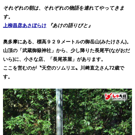
それぞれの朝は、それぞれの物語を連れてやってきま
す。
上柳昌彦あさぼらけ
『あけの語りびと』
奥多摩にある、標高９２９メートルの御岳山(みたけさん)。
山頂の「武蔵御嶽
神社」から、少し降りた長尾平(ながおだ
いら)
に、
小さな店、「長尾茶屋
」があります。
ここを営むのが〝天空のソムリエ〟川﨑直之さん72歳で
す。