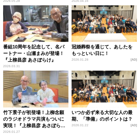
新企画「あの日の私、そして
2026.05.28
2026.04.16
今」
番組10周年を記念して、名パ
冠婚葬祭を通じて、あしたを
ートナー・山瀬まみが登場！
もっといい日に！
『上柳昌彦 あさぼらけ』
2026.01.28
AD
2026.03.31
竹下景子が初登場！上柳念願
いつか必ず来る大切な人の最
のラジオドラマ共演もついに
期、「準備」のポイントは？
実現！『上柳昌彦 あさぼら
2026.01.22
AD
け』
2026.01.27