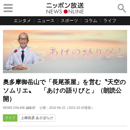
エンタメ
ニュース
スポーツ
コラム
ライフ
奥多摩御岳山で「長尾茶屋」を営む〝天空の
ソムリエ〟 「あけの語りびと」（朗読公
開）
NEWS ONLINE 編集部
公開：
2016-06-22
（
2021-02-03
更新）
ライフ
上柳昌彦 あさぼらけ