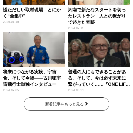
慌ただしい取材現場 とにか
湘南で新たなスタートを切っ
く“全集中”
たレストラン 人との繋がり
で起きた奇跡
2025.01.10
2024.07.11
将来につながる実験、宇宙
普通の人にもできることがあ
食、そして今後――古川聡宇
る。そして、今は必ず未来に
宙飛行士単独インタビュー
繋がっていく……『ONE LIFE
奇跡が繋いだ6000の命』
2024.07.05
2024.06.21
新着記事をもっと見る