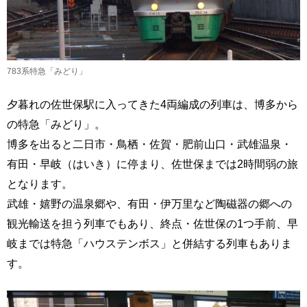
783系特急「みどり」
夕暮れの佐世保駅に入ってきた4両編成の列車は、博多から
の特急「みどり」。
博多を出ると二日市・鳥栖・佐賀・肥前山口・武雄温泉・
有田・早岐（はいき）に停まり、佐世保までは2時間弱の旅
となります。
武雄・嬉野の温泉郷や、有田・伊万里など陶磁器の郷への
観光輸送を担う列車でもあり、終点・佐世保の1つ手前、早
岐までは特急「ハウステンボス」と併結する列車もありま
す。