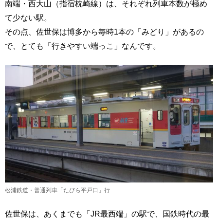
南端・西大山（指宿枕崎線）は、それぞれ列車本数が極め
て少ない駅。
その点、佐世保は博多から毎時1本の「みどり」があるの
で、とても「行きやすい端っこ」なんです。
松浦鉄道・普通列車「たびら平戸口」行
佐世保は、あくまでも「JR最西端」の駅で、国鉄時代の最