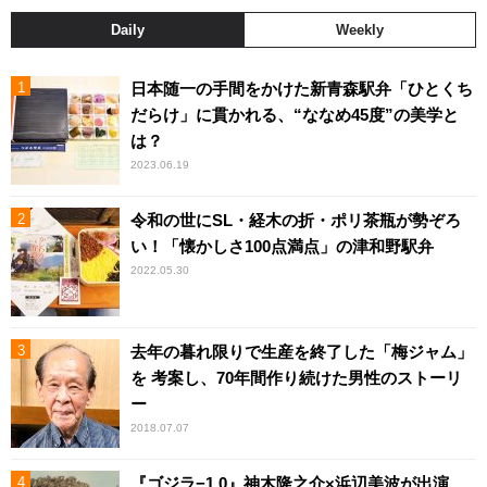
Daily
Weekly
日本随一の手間をかけた新青森駅弁「ひとくち
だらけ」に貫かれる、“ななめ45度”の美学と
は？
2023.06.19
令和の世にSL・経木の折・ポリ茶瓶が勢ぞろ
い！「懐かしさ100点満点」の津和野駅弁
2022.05.30
去年の暮れ限りで生産を終了した「梅ジャム」
を 考案し、70年間作り続けた男性のストーリ
ー
2018.07.07
『ゴジラ−1.0』神木隆之介×浜辺美波が出演、