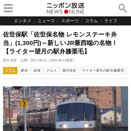
エンタメ
ニュース
スポーツ
コラム
ライフ
佐世保駅「佐世保名物 レモンステーキ弁
当」(1,300円)～新しいJR最西端の名物！
【ライター望月の駅弁膝栗毛】
望月 崇史
公開：
2017-06-21
（
2020-04-13
更新）
コラム
駅弁
鉄道
グルメ
望月崇史
ライター望月の駅弁膝栗毛