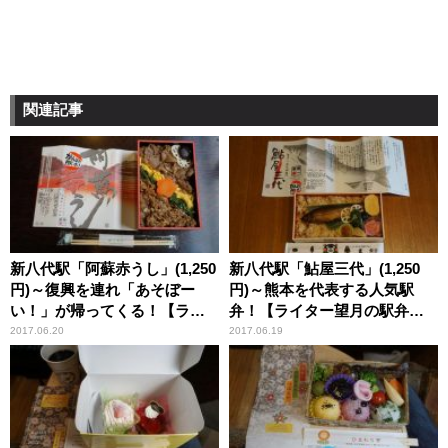
関連記事
新八代駅「阿蘇赤うし」(1,250
新八代駅「鮎屋三代」(1,250
円)～復興を連れ「あそぼー
円)～熊本を代表する人気駅
い！」が帰ってくる！【ライ
弁！【ライター望月の駅弁膝
ター望月の駅弁膝栗毛】
栗毛】
2017.06.20
2017.06.19