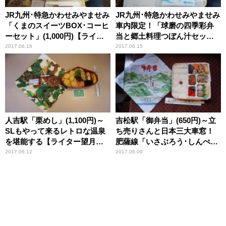
JR九州･特急かわせみやませみ
JR九州･特急かわせみやませみ
「くまのスイーツBOX･コーヒ
車内限定！「球磨の四季彩弁
ーセット」(1,000円)【ライタ
当と郷土料理つぼん汁セッ
ー望月の駅弁膝栗毛】
ト」(1,300円)【ライター望月
2017.06.16
2017.06.15
の駅弁膝栗毛】
人吉駅「栗めし」(1,100円)～
吉松駅「御弁当」(650円)～立
SLもやって来るレトロな温泉
ち売りさんと日本三大車窓！
を堪能する【ライター望月の
肥薩線「いさぶろう･しんぺ
駅弁膝栗毛】
い」の旅【ライター望月の駅
2017.06.12
2017.06.09
弁膝栗毛】