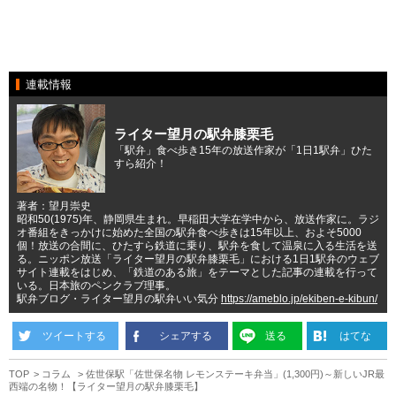
連載情報
ライター望月の駅弁膝栗毛
「駅弁」食べ歩き15年の放送作家が「1日1駅弁」ひた
すら紹介！
著者：望月崇史
昭和50(1975)年、静岡県生まれ。早稲田大学在学中から、放送作家に。ラジ
オ番組をきっかけに始めた全国の駅弁食べ歩きは15年以上、およそ5000
個！放送の合間に、ひたすら鉄道に乗り、駅弁を食して温泉に入る生活を送
る。ニッポン放送「ライター望月の駅弁膝栗毛」における1日1駅弁のウェブ
サイト連載をはじめ、「鉄道のある旅」をテーマとした記事の連載を行って
いる。日本旅のペンクラブ理事。
駅弁ブログ・ライター望月の駅弁いい気分
https://ameblo.jp/ekiben-e-kibun/
ツイートする
シェアする
送る
はてな
TOP
コラム
佐世保駅「佐世保名物 レモンステーキ弁当」(1,300円)～新しいJR最
西端の名物！【ライター望月の駅弁膝栗毛】