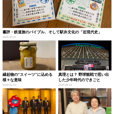
書評・鉄道旅のバイブル、そして駅弁文化の「近現代史」
2026.05.11
縁起物の“スイーツ”に込める
真理とは？ 野球観戦で思い出
様々な意味
した少年時代のできごと
2026.01.01
2025.09.13