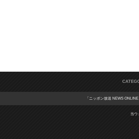
CATEG
「ニッポン放送 NEWS ONLIN
当ウ