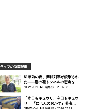
ライフの新着記事
81年前の夏、満員列車が銃撃され
た――湯の花トンネルの悲劇を語
り継ぐ男性の
NEWS ONLINE 編集部
2026.08.06
「昨日もキュウリ、今日もキュウ
リ」 『にほんのおかず』著者が
見つけた家庭料理の知恵
NEWS ONLINE 編集部
2026.07.31