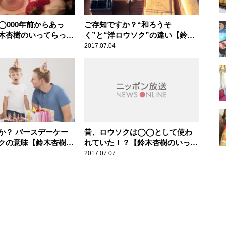
◯000年前からあっ
ご存知ですか？“和ろうそ
木杏樹のいってらっし
く”と“洋ロウソク”の違い【鈴木
杏樹のいってらっしゃい】
2017.07.04
か？ バースデーケー
昔、ロウソクは◯◯として使わ
クの意味【鈴木杏樹の
れていた！？【鈴木杏樹のいって
しゃい】
らっしゃい】
2017.07.07