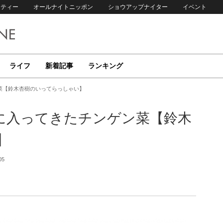
リティー
オールナイトニッポン
ショウアップナイター
イベント
ライフ
新着記事
ランキング
菜【鈴木杏樹のいってらっしゃい】
に入ってきたチンゲン菜【鈴木
】
05