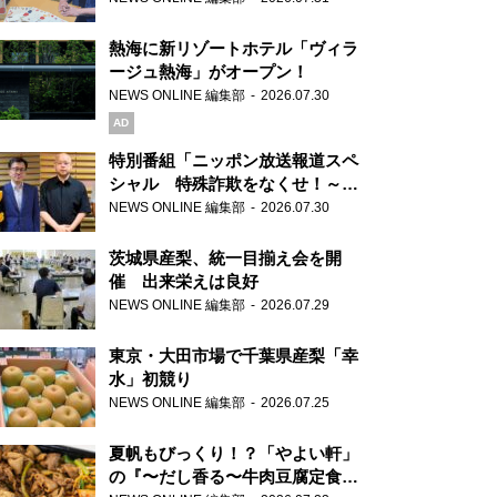
熱海に新リゾートホテル「ヴィラ
ージュ熱海」がオープン！
NEWS ONLINE 編集部
2026.07.30
AD
特別番組「ニッポン放送報道スペ
シャル 特殊詐欺をなくせ！～被
害者・加害者・警視庁が語るトク
NEWS ONLINE 編集部
2026.07.30
リュウの実態～」放送
茨城県産梨、統一目揃え会を開
催 出来栄えは良好
NEWS ONLINE 編集部
2026.07.29
東京・大田市場で千葉県産梨「幸
水」初競り
NEWS ONLINE 編集部
2026.07.25
夏帆もびっくり！？「やよい軒」
の『〜だし香る〜牛肉豆腐定食』