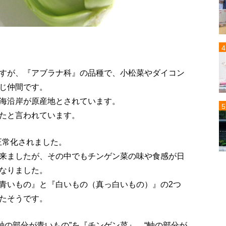
すが、『アブラナ科』の品種で、小松菜やダイコン
じ仲間です。
海沿岸が原産地とされています。
たと言われています。
が正常化されました。
来ましたが、その中でもチンゲン菜の味や食感が日
なりました。
青いもの』と『白いもの（真っ白いもの）』の2つ
たそうです。
“軸の部分が青いもの”を『チンゲン菜』、“軸の部分が