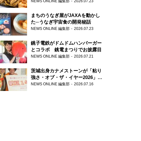
が香り高すぎる
NEWS ONLINE 編集部
2026.07.23
まちのうなぎ屋がJAXAを動かし
た─うなぎ宇宙食の開発秘話
NEWS ONLINE 編集部
2026.07.23
銚子電鉄がドムドムハンバーガー
とコラボ 銚電まつりでお披露目
NEWS ONLINE 編集部
2026.07.21
茨城出身カナメストーンが「粘り
強さ・オブ・ザ・イヤー2026」受
賞 粘り強いコンビ愛で納豆を
NEWS ONLINE 編集部
2026.07.16
PR