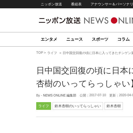
ニッポン放送
番組表
アナウンサー＆パーソナ
エンタメ
ニュース
スポーツ
コラム
TOP
ライフ
日中国交回復の頃に日本に入ってきたチンゲン
日中国交回復の頃に日本
杏樹のいってらっしゃい
2017-07-10
2020-04-
By -
NEWS ONLINE 編集部
公開：
更新：
ライフ
鈴木杏樹のいってらっしゃい
鈴木杏樹