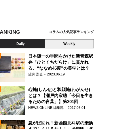
ANKING
コラムの人気記事ランキング
Daily
Weekly
日本随一の手間をかけた新青森駅
弁「ひとくちだらけ」に貫かれ
る、“ななめ45度”の美学とは？
望月 崇史
2023.06.19
心施(しんせ)と和顔施(わがんせ)
とは？【瀬戸内寂聴「今日を生き
るための言葉」】第201回
NEWS ONLINE 編集部
2017.03.01
N
急がば回れ！新函館北斗駅の乗換
えでしくじるな！！～函館駅「北