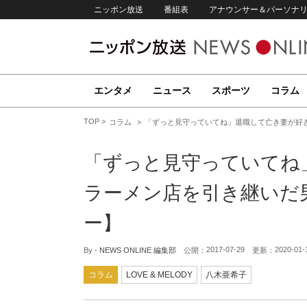
ニッポン放送
番組表
アナウンサー＆パーソナ
エンタメ
ニュース
スポーツ
コラム
TOP
コラム
「ずっと見守っていてね」退職して亡き妻が好
「ずっと見守っていてね
ラーメン店を引き継いだ
ー】
2017-07-29
2020-01-
By -
NEWS ONLINE 編集部
公開：
更新：
コラム
LOVE & MELODY
八木亜希子