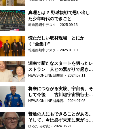
真理とは？ 野球観戦で思い出し
た少年時代のできごと
報道部畑中デスク
2025.09.13
慌ただしい取材現場 とにか
く“全集中”
報道部畑中デスク
2025.01.10
湘南で新たなスタートを切ったレ
ストラン 人との繋がりで起きた
奇跡
NEWS ONLINE 編集部
2024.07.11
将来につながる実験、宇宙食、そ
して今後――古川聡宇宙飛行士単
独インタビュー
NEWS ONLINE 編集部
2024.07.05
普通の人にもできることがある。
そして、今は必ず未来に繋がって
いく……『ONE LIFE 奇跡が繋い
ひろた みゆ紀
2024.06.21