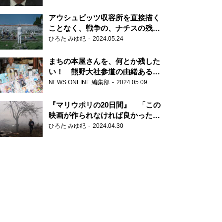
だ6000の命』
アウシュビッツ収容所を直接描く
ことなく、戦争の、ナチスの残虐
さが見える映画 『関心領域』
ひろた みゆ紀
2024.05.24
まちの本屋さんを、何とか残した
い！ 熊野大社参道の由緒ある書
店・三代目の強い思い
NEWS ONLINE 編集部
2024.05.09
『マリウポリの20日間』 「この
映画が作られなければ良かった」
と語る監督
ひろた みゆ紀
2024.04.30