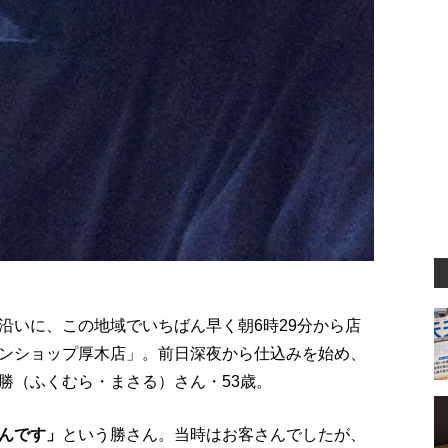
沿いに、この地域でいちばん早く朝6時29分から店
ンショップ厚木店」。前日深夜から仕込みを始め、
勝（ふくむら・まさる）さん・53歳。
んです」
という勝さん。当時はお客さんでしたが、