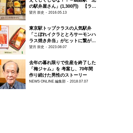
の駅弁屋さん」(1,300円) 【ライ
ター望月の駅弁膝栗毛】
望月 崇史
2016.05.13
N
東京駅トップクラスの人気駅弁
「こぼれイクラととろサーモンハ
ラス焼き弁当」がヒットに繋がっ
た理由
望月 崇史
2023.08.07
去年の暮れ限りで生産を終了した
「梅ジャム」を 考案し、70年間
作り続けた男性のストーリー
NEWS ONLINE 編集部
2018.07.07