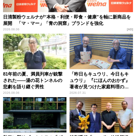
日清製粉ウェルナが“本格・利便・即食・健康”を軸に新商品を
展開 「マ・マー」「青の洞窟」ブランドを強化
2026.08.06
AD
81年前の夏、満員列車が銃撃
「昨日もキュウリ、今日もキ
された――湯の花トンネルの
ュウリ」 『にほんのおかず』
悲劇を語り継ぐ男性
著者が見つけた家庭料理の知
恵
2026.08.06
2026.07.31