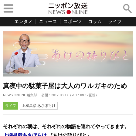
エンタメ
ニュース
スポーツ
コラム
ライフ
真夜中の駄菓子屋は大人のワルガキのため
NEWS ONLINE 編集部
公開：
2017-08-17
（
2017-08-17
更新）
ライフ
上柳昌彦 あさぼらけ
それぞれの朝は、それぞれの物語を連れてやってきます。
上柳昌彦あさぼらけ
『あけの語りびと』