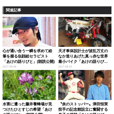
関連記事
心が通い合う一瞬を求めて絵
天才車体設計士が波乱万丈の
筆を握る似顔絵セラピスト
なか造りあげた真っ赤な世界
「あけの語りびと」(朗読公開)
最小バイク「あけの語りび
と」(朗読公開)
2017.08.09
2017.08.02
水害に遭った藤井養蜂場が見
〝炎のストッパー〟津田恒実
つけたひとすじの希望「あけ
投手の記念館設立に奮闘する