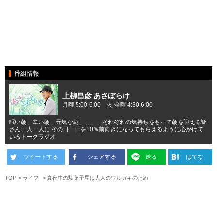
番組情報
上柳昌彦 あさぼらけ
月曜 5:00-6:00 火-金曜 4:30-6:00
眠い朝、辛い朝、元気な朝、、、、それぞれの気持ちをもって朝を迎える皆
さん一人一人に その日一日を10％前向きになってもらえるように心がけて
いるトークラジオ
ツイートする
シェアする
送る
はてな
TOP
ライフ
真夜中の駄菓子屋は大人のワルガキのため