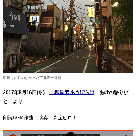
朝焼けに虹のかかった下北沢一番街
2017年8月16日(水)
上柳昌彦 あさぼらけ
あけの語りび
と より
朗読BGM作曲・演奏 森丘ヒロキ