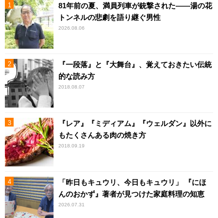
81年前の夏、満員列車が銃撃された――湯の花
トンネルの悲劇を語り継ぐ男性
2026.08.06
『一段落』と『大舞台』、覚えておきたい伝統
的な読み方
2018.08.07
『レア』『ミディアム』『ウェルダン』以外に
もたくさんある肉の焼き方
2018.09.19
「昨日もキュウリ、今日もキュウリ」 『にほ
んのおかず』著者が見つけた家庭料理の知恵
2026.07.31