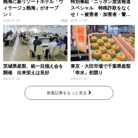
熱海に新リゾートホテル「ヴ
特別番組「ニッポン放送報道
ィラージュ熱海」がオープ
スペシャル 特殊詐欺をなく
ン！
せ！～被害者・加害者・警視
庁が語るトクリュウの実態
2026.07.30
AD
2026.07.30
～」放送
茨城県産梨、統一目揃え会を
東京・大田市場で千葉県産梨
開催 出来栄えは良好
「幸水」初競り
2026.07.29
2026.07.25
新着記事をもっと見る