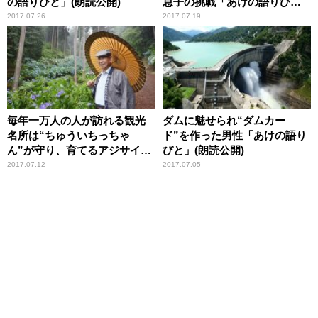
の語りびと」(朗読公開)
息子の挑戦「あけの語りび
と」(朗読公開)
2017.07.26
2017.07.19
毎年一万人の人が訪れる観光
ダムに魅せられ“ダムカー
名所は“ちゅういちっちゃ
ド”を作った男性「あけの語り
ん”が守り、育てるアジサイの
びと」(朗読公開)
山「あけの語りびと」(朗読公
2017.07.12
2017.07.05
開)