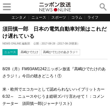
エンタメ
ニュース
スポーツ
コラム
ライフ
須田慎一郎 日本の電気自動車対策はこれだ
け遅れている
NEWS ONLINE 編集部
公開：
2017-08-28
（
2017-08-28
更新）
ニュース
高嶋ひでたけ
高嶋ひでたけのあさラジ！
8/28（月）FM93AM1242ニッポン放送『高嶋ひでたけのあ
さラジ！』今日の聴きどころ！①
米・欧州でエコカーとして認められないハイブリットカー
6:32～ ニュースやじうま総研ズバリ言わせて！：コメン
テーター 須田慎一郎(ジャーナリスト)