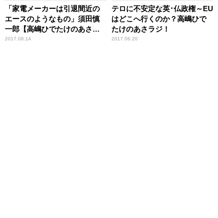
「家電メーカーは引退間近の
テロに不安定な英･仏政権～EU
エースのようなもの」須田慎
はどこへ行くのか？高嶋ひで
一郎【高嶋ひでたけのあさラ
たけのあさラジ！
ジ！】
2017.08.14
2017.06.20