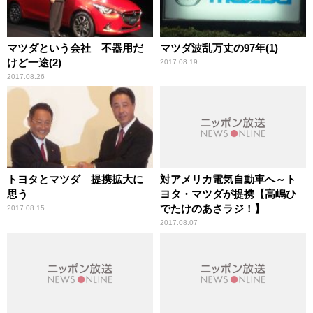
マツダという会社 不器用だ
マツダ波乱万丈の97年(1)
けど一途(2)
2017.08.19
2017.08.26
トヨタとマツダ 提携拡大に
対アメリカ電気自動車へ～ト
思う
ヨタ・マツダが提携【高嶋ひ
でたけのあさラジ！】
2017.08.15
2017.08.07