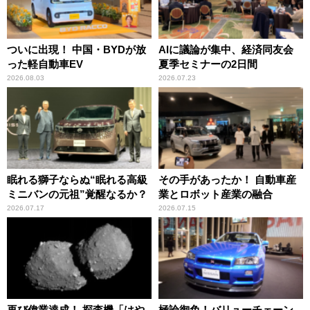
ついに出現！ 中国・BYDが放
AIに議論が集中、経済同友会
った軽自動車EV
夏季セミナーの2日間
2026.08.03
2026.07.23
眠れる獅子ならぬ“眠れる高級
その手があったか！ 自動車産
ミニバンの元祖”覚醒なるか？
業とロボット産業の融合
2026.07.17
2026.07.15
再び偉業達成！ 探査機「はや
極論御免！バリューチェーン