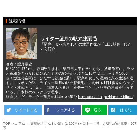
連載情報
ライター望月の駅弁膝栗毛
「駅弁」食べ歩き15年の放送作家が「1日1駅弁」ひた
すら紹介！
著者：望月崇史
昭和50(1975)年、静岡県生まれ。早稲田大学在学中から、放送作家に。ラジ
オ番組をきっかけに始めた全国の駅弁食べ歩きは15年以上、およそ5000
個！放送の合間に、ひたすら鉄道に乗り、駅弁を食して温泉に入る生活を送
る。ニッポン放送「ライター望月の駅弁膝栗毛」における1日1駅弁のウェブ
サイト連載をはじめ、「鉄道のある旅」をテーマとした記事の連載を行って
いる。日本旅のペンクラブ理事。
駅弁ブログ・ライター望月の駅弁いい気分
https://ameblo.jp/ekiben-e-kibun/
ツイートする
シェアする
送る
はてな
TOP
コラム
高崎駅「ぐんまの郷」(1,200円)～日本一「音」が楽しめた電車・107
系