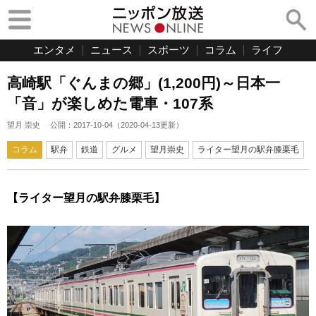
エンタメ
ニュース
スポーツ
コラム
ライフ
高崎駅「ぐんまの郷」(1,200円)～日本一
「音」が楽しめた電車・107系
望月 崇史
公開：
2017-10-04
（
2020-04-13
更新）
コラム
駅弁
鉄道
グルメ
望月崇史
ライター望月の駅弁膝栗毛
【ライター望月の駅弁膝栗毛】