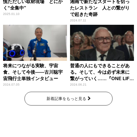
慌ただしい取材現場 とにか
湘南で新たなスタートを切っ
く“全集中”
たレストラン 人との繋がり
で起きた奇跡
2025.01.10
2024.07.11
将来につながる実験、宇宙
普通の人にもできることがあ
食、そして今後――古川聡宇
る。そして、今は必ず未来に
宙飛行士単独インタビュー
繋がっていく……『ONE LIFE
奇跡が繋いだ6000の命』
2024.07.05
2024.06.21
新着記事をもっと見る