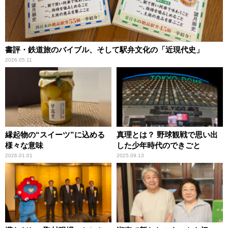
書評・鉄道旅のバイブル、そして駅弁文化の「近現代史」
2026.05.11
縁起物の“スイーツ”に込める
真理とは？ 野球観戦で思い出
様々な意味
した少年時代のできごと
2026.01.01
2025.09.13