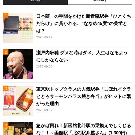
日本随一の手間をかけた新青森駅弁「ひとくち
だらけ」に貫かれる、“ななめ45度”の美学と
は？
2023.06.19
瀬戸内寂聴 ダメな時はダメ。人生はなるよう
にしかならない
2019.09.25
東京駅トップクラスの人気駅弁「こぼれイクラ
ととろサーモンハラス焼き弁当」がヒットに繋
がった理由
2023.08.07
急がば回れ！新函館北斗駅の乗換えでしくじる
な！！～函館駅「北の駅弁屋さん」(1,300円)