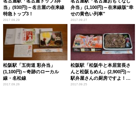
名古屋駅「名古屋トップ3弁
名古屋駅「名古屋おもてなし
当」(930円)～名古屋の在来線
弁当」(1,100円)～在来線版“幸
特急トップ3！
せの黄色い列車”
2017.09.29
2017.09.27
松阪駅「五街道 彩弁当」
松阪駅「松阪牛と本居宣長さ
(1,100円)～奇跡のローカル
んと松阪もめん」(2,900円)～
線・名松線
駅弁屋さんの厨房ですよ！
(vol.7あら竹編⑥)
2017.09.26
2017.09.25