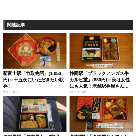
関連記事
新富士駅「竹取物語」(1,050
静岡駅「ブラックアンガス牛
円)～十五夜にいただきたい駅
カルビ重」(880円)～実は女性
弁！
にも人気！老舗駅弁屋さんの
新作牛肉駅弁！！
2017.10.03
2017.10.02