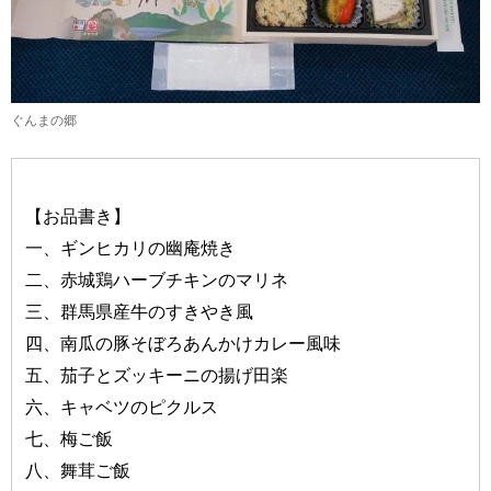
ぐんまの郷
【お品書き】
一、ギンヒカリの幽庵焼き
二、赤城鶏ハーブチキンのマリネ
三、群馬県産牛のすきやき風
四、南瓜の豚そぼろあんかけカレー風味
五、茄子とズッキーニの揚げ田楽
六、キャベツのピクルス
七、梅ご飯
八、舞茸ご飯