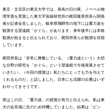
東京・文京区の東京大学では、発表の日の夜、ノーベル物
理学賞を受賞した東大宇宙線研究所の梶田隆章所長ら関係
者が記者会見しました。岐阜県飛騨市の地下には重力波を
観測する望遠鏡「かぐら」があります。来年後半には本格
観測が始まると伝えられており、梶田所長らが観測を目指
しています。
梶田所長は「非常に興奮している。（重力波という）大切
な分野の研究を「かぐら」という望遠鏡で今後発展させて
いきたい。（今回の授賞は）私たちにとっても力を与えて
くれるものだ」と話しました。日本にも活躍の出番はいず
れやってきそうです。
実はこの日、「重力波」の授賞が有力と伝えられ、私は東
大の会見場に念のため待機していました。結果は「ビン