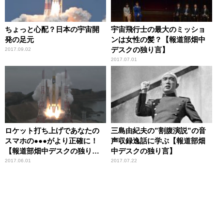
ちょっと心配？日本の宇宙開
宇宙飛行士の最大のミッショ
発の足元
ンは女性の髪？【報道部畑中
デスクの独り言】
2017.09.02
2017.07.01
ロケット打ち上げであなたの
三島由紀夫の”割腹演説”の音
スマホの●●●がより正確に！
声収録逸話に学ぶ【報道部畑
【報道部畑中デスクの独り
中デスクの独り言】
言】
2017.06.01
2017.07.22