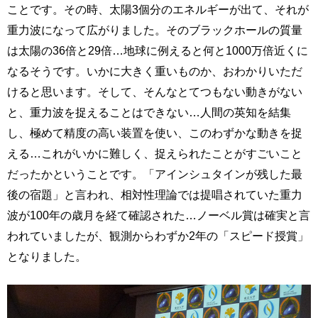
ことです。その時、太陽3個分のエネルギーが出て、それが
重力波になって広がりました。そのブラックホールの質量
は太陽の36倍と29倍…地球に例えると何と1000万倍近くに
なるそうです。いかに大きく重いものか、おわかりいただ
けると思います。そして、そんなとてつもない動きがない
と、重力波を捉えることはできない…人間の英知を結集
し、極めて精度の高い装置を使い、このわずかな動きを捉
える…これがいかに難しく、捉えられたことがすごいこと
だったかということです。「アインシュタインが残した最
後の宿題」と言われ、相対性理論では提唱されていた重力
波が100年の歳月を経て確認された…ノーベル賞は確実と言
われていましたが、観測からわずか2年の「スピード授賞」
となりました。