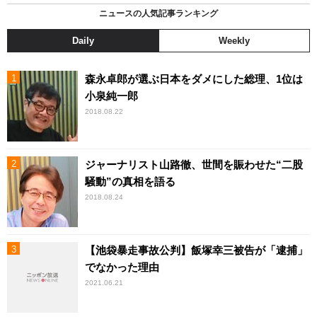
ニュースの人気記事ランキング
Daily
Weekly
森永卓郎が選ぶ日本をダメにした総理、1位は
小泉純一郎
2018.08.22
ジャーナリスト山路徹、世間を賑わせた“二股
騒動”の真相を語る
2018.08.24
【池袋暴走事故公判】飯塚幸三被告が「逮捕」
でなかった理由
2021.06.21