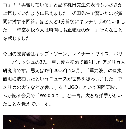
ゴ」！「興奮している」と話す梶田先生の表情もいささか
上気していたように見えました。梶田先生で驚いたのが質
問に対する回答。ほとんど1分前後にキッチリ収めていまし
た。「時空を扱う人は時間にも正確なのか…」そんなこと
を感じました。
今回の授賞者はキップ・ソーン、レイナー・ワイス、バリ
ー・バリッシュの3氏、重力波を初めて観測したアメリカ人
研究者です。思えば昨年2016年の2月、「重力波」の直接
観測に成功したというニュースが世界を賑わしました。ア
メリカの大学などが参加する「LIGO」という国際実験チー
ムが記者会見で「We did it！」と一言。大きな拍手がわい
たことを覚えています。