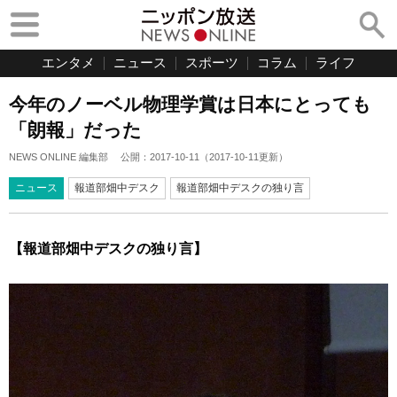
エンタメ
ニュース
スポーツ
コラム
ライフ
今年のノーベル物理学賞は日本にとっても
「朗報」だった
NEWS ONLINE 編集部
公開：
2017-10-11
（
2017-10-11
更新）
ニュース
報道部畑中デスク
報道部畑中デスクの独り言
【報道部畑中デスクの独り言】