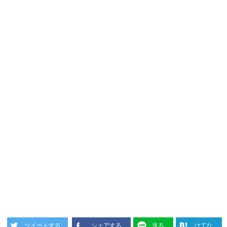
ツイートする
シェアする
送る
はてな