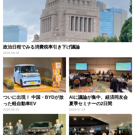
政治日程でみる消費税率引き下げ議論
2026.08.06
ついに出現！ 中国・BYDが放
AIに議論が集中、経済同友会
った軽自動車EV
夏季セミナーの2日間
2026.08.03
2026.07.23