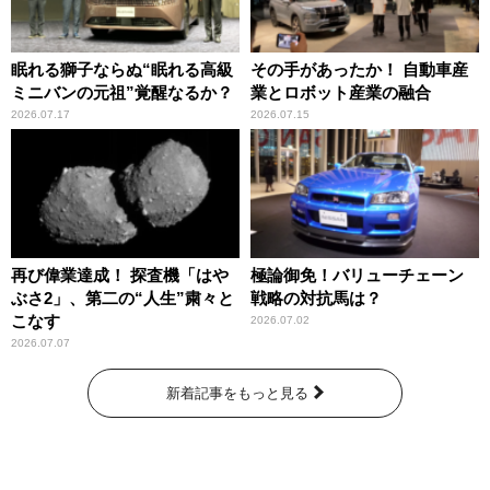
眠れる獅子ならぬ“眠れる高級
その手があったか！ 自動車産
ミニバンの元祖”覚醒なるか？
業とロボット産業の融合
2026.07.17
2026.07.15
再び偉業達成！ 探査機「はや
極論御免！バリューチェーン
ぶさ2」、第二の“人生”粛々と
戦略の対抗馬は？
こなす
2026.07.02
2026.07.07
新着記事をもっと見る