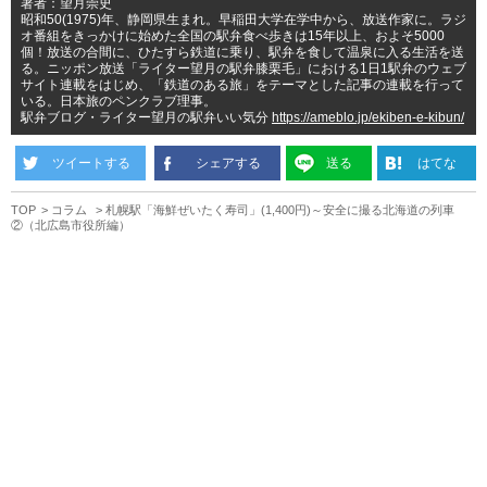
著者：望月崇史
昭和50(1975)年、静岡県生まれ。早稲田大学在学中から、放送作家に。ラジ
オ番組をきっかけに始めた全国の駅弁食べ歩きは15年以上、およそ5000
個！放送の合間に、ひたすら鉄道に乗り、駅弁を食して温泉に入る生活を送
る。ニッポン放送「ライター望月の駅弁膝栗毛」における1日1駅弁のウェブ
サイト連載をはじめ、「鉄道のある旅」をテーマとした記事の連載を行って
いる。日本旅のペンクラブ理事。
駅弁ブログ・ライター望月の駅弁いい気分
https://ameblo.jp/ekiben-e-kibun/
ツイートする
シェアする
送る
はてな
TOP
コラム
札幌駅「海鮮ぜいたく寿司」(1,400円)～安全に撮る北海道の列車
②（北広島市役所編）