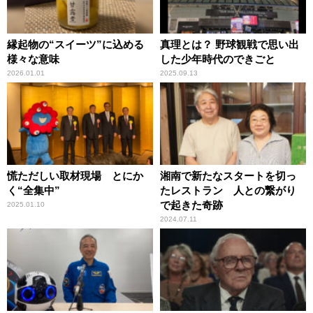
縁起物の“スイーツ”に込める
真理とは？ 野球観戦で思い出
様々な意味
した少年時代のできごと
2026.01.01
2025.09.13
慌ただしい取材現場 とにか
湘南で新たなスタートを切っ
く“全集中”
たレストラン 人との繋がり
で起きた奇跡
2025.01.10
2024.07.11