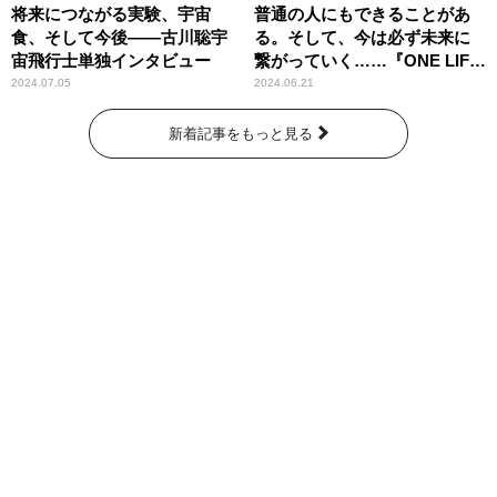
将来につながる実験、宇宙
普通の人にもできることがあ
食、そして今後――古川聡宇
る。そして、今は必ず未来に
宙飛行士単独インタビュー
繋がっていく……『ONE LIFE
奇跡が繋いだ6000の命』
2024.07.05
2024.06.21
新着記事をもっと見る