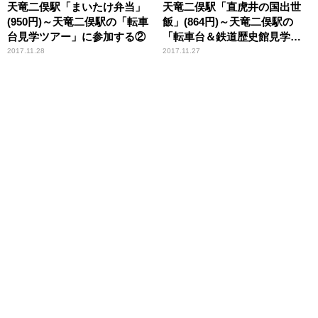
天竜二俣駅「まいたけ弁当」
天竜二俣駅「直虎井の国出世
(950円)～天竜二俣駅の「転車
飯」(864円)～天竜二俣駅の
台見学ツアー」に参加する②
「転車台＆鉄道歴史館見学ツ
アー」に参加する①
2017.11.28
2017.11.27