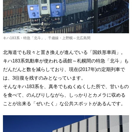
キハ183系・特急「北斗」、千歳線・上野幌～北広島間
北海道でも段々と置き換えが進んでいる「国鉄形車両」。
キハ183系気動車が使われる函館～札幌間の特急「北斗」も
だんだんと数を減らしており、現在(2017年)の定期列車で
は、3往復を残すのみとなっています。
そんなキハ183系を、真冬でもぬくぬくした所で、甘いもの
を食べて、のんびりしながら、しっかりとカメラに収める
ことが出来る「ぜいたく」な公共スポットがあるんです。