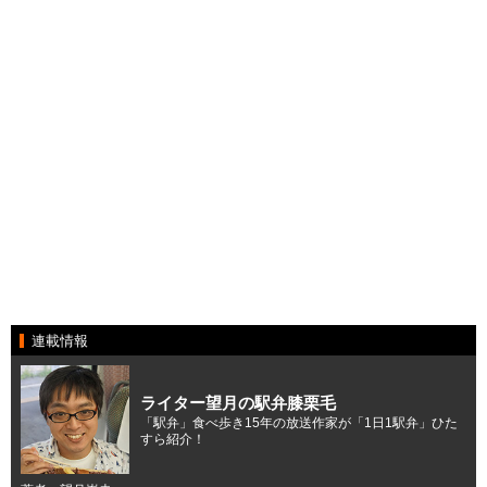
連載情報
ライター望月の駅弁膝栗毛
「駅弁」食べ歩き15年の放送作家が「1日1駅弁」ひた
すら紹介！