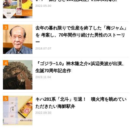
2022.05.30
去年の暮れ限りで生産を終了した「梅ジャム」
を 考案し、70年間作り続けた男性のストーリ
ー
2018.07.07
『ゴジラ−1.0』神木隆之介×浜辺美波が出演、
生誕70周年記念作
2023.11.04
キハ281系「北斗」引退！ 噴火湾を眺めてい
ただきたい海鮮駅弁
2022.09.30