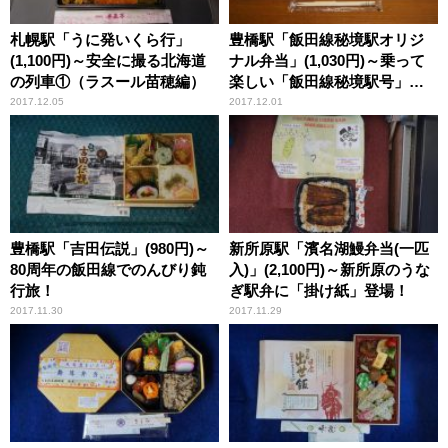
札幌駅「うに発いくら行」
豊橋駅「飯田線秘境駅オリジ
(1,100円)～安全に撮る北海道
ナル弁当」(1,030円)～乗って
の列車①（ラスール苗穂編）
楽しい「飯田線秘境駅号」の
旅！
2017.12.05
2017.12.01
豊橋駅「吉田伝説」(980円)～
新所原駅「濱名湖鰻弁当(一匹
80周年の飯田線でのんびり鈍
入)」(2,100円)～新所原のうな
行旅！
ぎ駅弁に「掛け紙」登場！
2017.11.30
2017.11.29