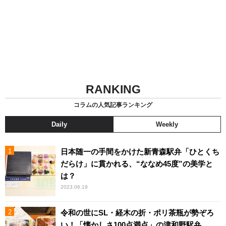
RANKING
コラムの人気記事ランキング
Daily
Weekly
日本随一の手間をかけた新青森駅弁「ひとくち
だらけ」に貫かれる、“ななめ45度”の美学と
は？
2023.06.19
令和の世にSL・経木の折・ポリ茶瓶が勢ぞろ
い！「懐かしさ100点満点」の津和野駅弁