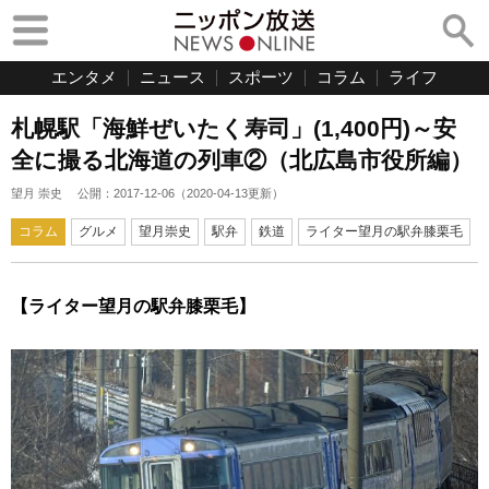
エンタメ
ニュース
スポーツ
コラム
ライフ
札幌駅「海鮮ぜいたく寿司」(1,400円)～安
全に撮る北海道の列車②（北広島市役所編）
望月 崇史
公開：
2017-12-06
（
2020-04-13
更新）
コラム
グルメ
望月崇史
駅弁
鉄道
ライター望月の駅弁膝栗毛
【ライター望月の駅弁膝栗毛】