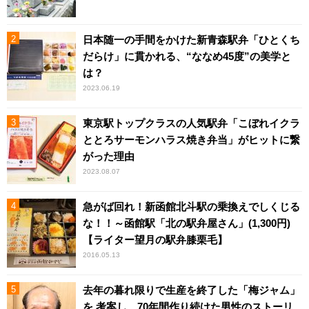
日本随一の手間をかけた新青森駅弁「ひとくち
だらけ」に貫かれる、“ななめ45度”の美学と
は？
2023.06.19
東京駅トップクラスの人気駅弁「こぼれイクラ
ととろサーモンハラス焼き弁当」がヒットに繋
がった理由
2023.08.07
急がば回れ！新函館北斗駅の乗換えでしくじる
な！！～函館駅「北の駅弁屋さん」(1,300円)
【ライター望月の駅弁膝栗毛】
2016.05.13
去年の暮れ限りで生産を終了した「梅ジャム」
を 考案し、70年間作り続けた男性のストーリ