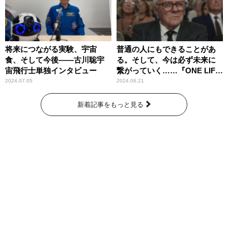
将来につながる実験、宇宙
普通の人にもできることがあ
食、そして今後――古川聡宇
る。そして、今は必ず未来に
宙飛行士単独インタビュー
繋がっていく……『ONE LIFE
奇跡が繋いだ6000の命』
2024.07.05
2024.06.21
新着記事をもっと見る