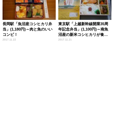
長岡駅「魚沼産コシヒカリ弁
東京駅「上越新幹線開業35周
当」(1,180円)～肉と魚のいい
年記念弁当」(1,100円)～南魚
コンビ！
沼産の新米コシヒカリが食べ
られる限定駅弁！
2017.11.22
2017.11.21