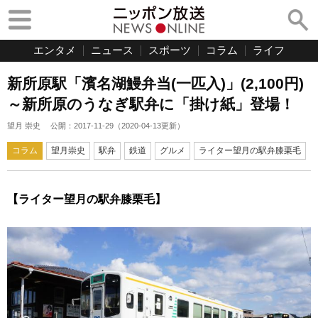
エンタメ
ニュース
スポーツ
コラム
ライフ
新所原駅「濱名湖鰻弁当(一匹入)」(2,100円)
～新所原のうなぎ駅弁に「掛け紙」登場！
望月 崇史
公開：
2017-11-29
（
2020-04-13
更新）
コラム
望月崇史
駅弁
鉄道
グルメ
ライター望月の駅弁膝栗毛
【ライター望月の駅弁膝栗毛】