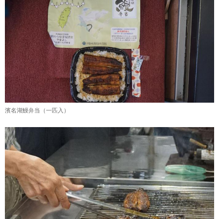
濱名湖鰻弁当（一匹入）