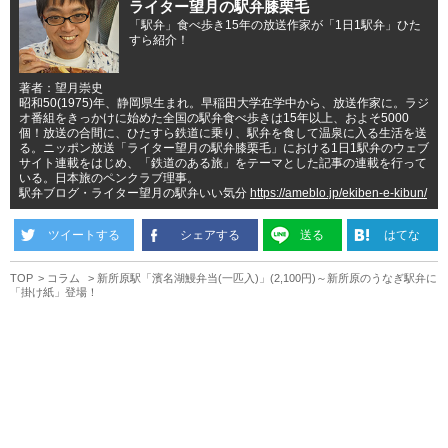
ライター望月の駅弁膝栗毛
「駅弁」食べ歩き15年の放送作家が「1日1駅弁」ひた
すら紹介！
著者：望月崇史
昭和50(1975)年、静岡県生まれ。早稲田大学在学中から、放送作家に。ラジ
オ番組をきっかけに始めた全国の駅弁食べ歩きは15年以上、およそ5000
個！放送の合間に、ひたすら鉄道に乗り、駅弁を食して温泉に入る生活を送
る。ニッポン放送「ライター望月の駅弁膝栗毛」における1日1駅弁のウェブ
サイト連載をはじめ、「鉄道のある旅」をテーマとした記事の連載を行って
いる。日本旅のペンクラブ理事。
駅弁ブログ・ライター望月の駅弁いい気分
https://ameblo.jp/ekiben-e-kibun/
ツイートする
シェアする
送る
はてな
TOP
コラム
新所原駅「濱名湖鰻弁当(一匹入)」(2,100円)～新所原のうなぎ駅弁に
「掛け紙」登場！