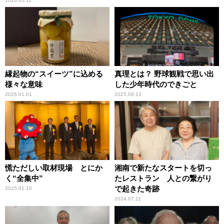
2026.05.11
縁起物の“スイーツ”に込める
真理とは？ 野球観戦で思い出
様々な意味
した少年時代のできごと
2026.01.01
2025.09.13
慌ただしい取材現場 とにか
湘南で新たなスタートを切っ
く“全集中”
たレストラン 人との繋がり
で起きた奇跡
2025.01.10
2024.07.11