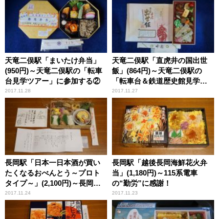
天竜二俣駅「まいたけ弁当」
天竜二俣駅「直虎井の国出世
(950円)～天竜二俣駅の「転車
飯」(864円)～天竜二俣駅の
台見学ツアー」に参加する②
「転車台＆鉄道歴史館見学ツ
アー」に参加する①
2017.11.28
2017.11.27
長岡駅「日本一日本酒が買い
長岡駅「越後長岡海鮮花火弁
たくなるおべんとう～プロト
当」(1,180円)～115系電車
タイプ～」(2,100円)～長岡の
の“勤労”に感謝！
新作駅弁開発プロジェクト・
2017.11.24
2017.11.23
最新情報！