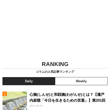
RANKING
コラムの人気記事ランキング
Daily
Weekly
心施(しんせ)と和顔施(わがんせ)とは？【瀬戸
内寂聴「今日を生きるための言葉」】第201回
2017.03.01