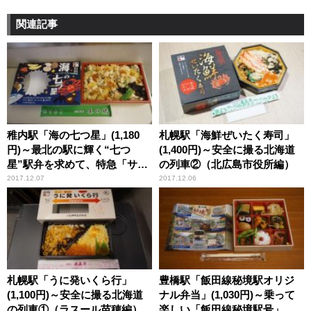
関連記事
稚内駅「海の七つ星」(1,180
札幌駅「海鮮ぜいたく寿司」
円)～最北の駅に輝く“七つ
(1,400円)～安全に撮る北海道
星”駅弁を求めて、特急「サロ
の列車②（北広島市役所編）
ベツ」の旅
2017.12.07
2017.12.06
札幌駅「うに発いくら行」
豊橋駅「飯田線秘境駅オリジ
(1,100円)～安全に撮る北海道
ナル弁当」(1,030円)～乗って
の列車①（ラスール苗穂編）
楽しい「飯田線秘境駅号」の