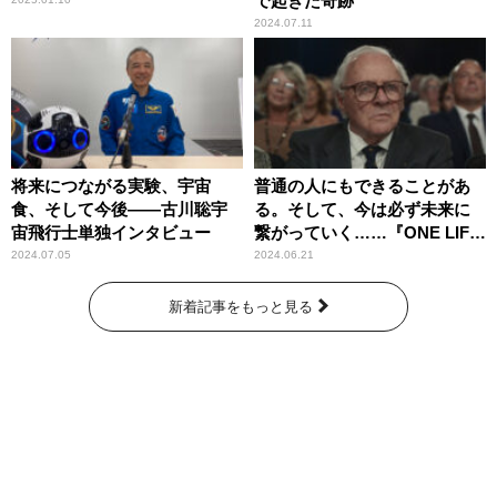
で起きた奇跡
2024.07.11
将来につながる実験、宇宙
普通の人にもできることがあ
食、そして今後――古川聡宇
る。そして、今は必ず未来に
宙飛行士単独インタビュー
繋がっていく……『ONE LIFE
奇跡が繋いだ6000の命』
2024.07.05
2024.06.21
新着記事をもっと見る