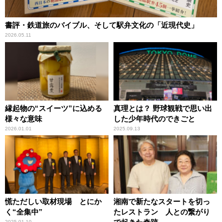
書評・鉄道旅のバイブル、そして駅弁文化の「近現代史」
2026.05.11
縁起物の“スイーツ”に込める
真理とは？ 野球観戦で思い出
様々な意味
した少年時代のできごと
2026.01.01
2025.09.13
慌ただしい取材現場 とにか
湘南で新たなスタートを切っ
く“全集中”
たレストラン 人との繋がり
2025.01.10