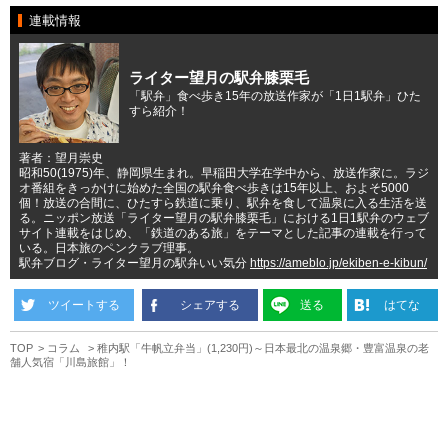
連載情報
ライター望月の駅弁膝栗毛
「駅弁」食べ歩き15年の放送作家が「1日1駅弁」ひた
すら紹介！
著者：望月崇史
昭和50(1975)年、静岡県生まれ。早稲田大学在学中から、放送作家に。ラジ
オ番組をきっかけに始めた全国の駅弁食べ歩きは15年以上、およそ5000
個！放送の合間に、ひたすら鉄道に乗り、駅弁を食して温泉に入る生活を送
る。ニッポン放送「ライター望月の駅弁膝栗毛」における1日1駅弁のウェブ
サイト連載をはじめ、「鉄道のある旅」をテーマとした記事の連載を行って
いる。日本旅のペンクラブ理事。
駅弁ブログ・ライター望月の駅弁いい気分
https://ameblo.jp/ekiben-e-kibun/
ツイートする
シェアする
送る
はてな
TOP
コラム
稚内駅「牛帆立弁当」(1,230円)～日本最北の温泉郷・豊富温泉の老
舗人気宿「川島旅館」！