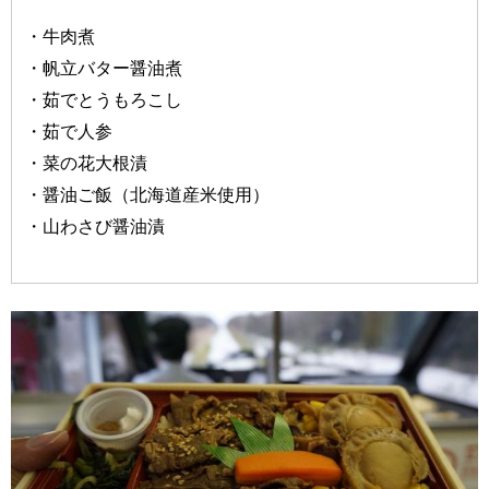
・牛肉煮
・帆立バター醤油煮
・茹でとうもろこし
・茹で人参
・菜の花大根漬
・醤油ご飯（北海道産米使用）
・山わさび醤油漬