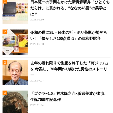
日本随一の手間をかけた新青森駅弁「ひとくち
だらけ」に貫かれる、“ななめ45度”の美学と
は？
2023.06.19
令和の世にSL・経木の折・ポリ茶瓶が勢ぞろ
い！「懐かしさ100点満点」の津和野駅弁
2022.05.30
去年の暮れ限りで生産を終了した「梅ジャム」
を 考案し、70年間作り続けた男性のストーリ
ー
2018.07.07
『ゴジラ−1.0』神木隆之介×浜辺美波が出演、
生誕70周年記念作
2023.11.04