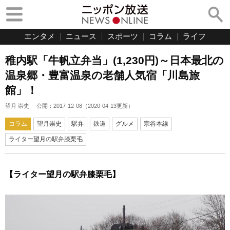
エンタメ
ニュース
スポーツ
コラム
ライフ
稚内駅「牛帆立弁当」(1,230円)～日本最北の
温泉郷・豊富温泉の老舗人気宿「川島旅
館」！
望月 崇史
公開：
2017-12-08
（
2020-04-13
更新）
コラム
望月崇史
駅弁
鉄道
グルメ
宗谷本線
ライター望月の駅弁膝栗毛
【ライター望月の駅弁膝栗毛】