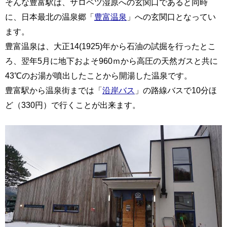
そんな豊富駅は、サロベツ湿原への玄関口であると同時
に、日本最北の温泉郷「
豊富温泉
」への玄関口となってい
ます。
豊富温泉は、大正14(1925)年から石油の試掘を行ったとこ
ろ、翌年5月に地下およそ960ｍから高圧の天然ガスと共に
43℃のお湯が噴出したことから開湯した温泉です。
豊富駅から温泉街までは「
沿岸バス
」の路線バスで10分ほ
ど（330円）で行くことが出来ます。