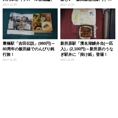
旅！
2017.12.05
2017.12.01
豊橋駅「吉田伝説」(980円)～
新所原駅「濱名湖鰻弁当(一匹
80周年の飯田線でのんびり鈍
入)」(2,100円)～新所原のうな
行旅！
ぎ駅弁に「掛け紙」登場！
2017.11.30
2017.11.29