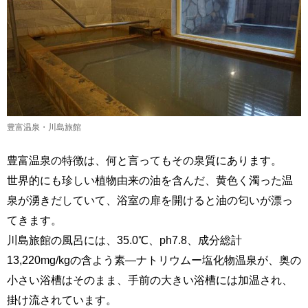
豊富温泉・川島旅館
豊富温泉の特徴は、何と言ってもその泉質にあります。
世界的にも珍しい植物由来の油を含んだ、黄色く濁った温
泉が湧きだしていて、浴室の扉を開けると油の匂いが漂っ
てきます。
川島旅館の風呂には、35.0℃、ph7.8、成分総計
13,220mg/kgの含よう素―ナトリウムー塩化物温泉が、奥の
小さい浴槽はそのまま、手前の大きい浴槽には加温され、
掛け流されています。